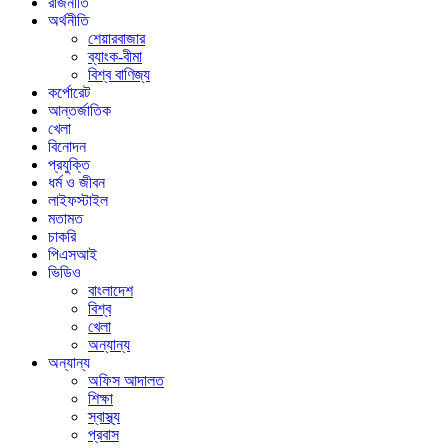
রাজনীতি
অর্থনীতি
শেয়ারবাজার
ব্যাংক-বীমা
বিশ্ব বাণিজ্য
কর্পোরেট
আন্তর্জাতিক
খেলা
বিনোদন
প্রযুক্তি
ধর্ম ও জীবন
লাইফস্টাইল
মতামত
চাকরি
পিএসআই
ভিডিও
বাংলাদেশ
বিশ্ব
খেলা
অন্যান্য
অন্যান্য
অফিস আদালত
শিক্ষা
স্বাস্থ্য
প্রবাস