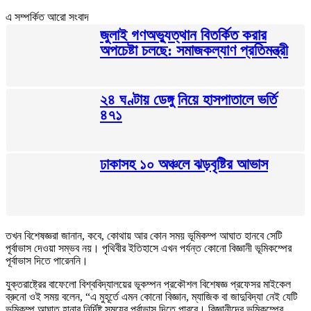
এ সম্পর্কিত আরো সংবাদ
জুলাই গণঅভ্যুত্থান বিতর্কিত করার
অপচেষ্টা চলছে: সমাজকল্যাণ প্রতিমন্ত্রী
২৪ ঘণ্টায় ডেঙ্গু নিয়ে হাসপাতালে ভর্তি
৪৭১
ঢাকাসহ ১০ অঞ্চলে ঝড়বৃষ্টির আভাস
তখন বিশেষজ্ঞরা জানান, কবে, কোথায় আর কোন সময় ভূমিকম্প আঘাত হানবে সেটি
পূর্বাভাস দেওয়া সম্ভব নয়। পৃথিবীর ইতিহাসে এখন পর্যন্ত কোনো বিজ্ঞানী ভূমিকম্পের
পূর্বাভাস দিতে পারেননি।
যুক্তরাষ্ট্রের বাফেলো বিশ্ববিদ্যালয়ের ভূকম্পন প্রকৌশল বিশেষজ্ঞ প্রফেসর মাইকেল
ব্রুনো ওই সময় বলেন, “এ মুহূর্তে এমন কোনো বিজ্ঞান, ম্যাজিক বা জাদুবিদ্যা নেই যেটি
ভূমিকম্প আঘাত হানার নির্দিষ্ট সময়ের পূর্বাভাস দিতে পারবে। বিজ্ঞানীদের ভূমিকম্পের