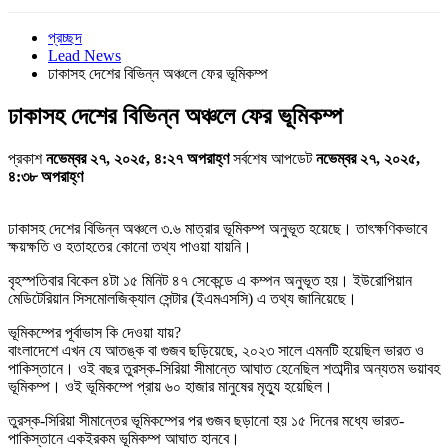
প্রচ্ছদ
Lead News
ঢাকাসহ দেশের বিভিন্ন অঞ্চলে ফের ভূমিকম্প
ঢাকাসহ দেশের বিভিন্ন অঞ্চলে ফের ভূমিকম্প
প্রকাশ
নভেম্বর ২৭, ২০২৫, ৪:২৭ অপরাহ্ণ
সর্বশেষ আপডেট
নভেম্বর ২৭, ২০২৫,
৪:৩৮ অপরাহ্ণ
ঢাকাসহ দেশের বিভিন্ন অঞ্চলে ৩.৬ মাত্রার ভূমিকম্প অনুভূত হয়েছে। তাৎক্ষণিকভাবে
ক্ষয়ক্ষতি ও হতাহতের কোনো তথ্য পাওয়া যায়নি।
বৃহস্পতিবার বিকেল ৪টা ১৫ মিনিট ৪৭ সেকেন্ডে এ কম্পন অনুভূত হয়। ইউরোপিয়ান
মেডিটেরিয়ান সিসমোলজিক্যাল সেন্টার (ইএমএসসি) এ তথ্য জানিয়েছে।
ভূমিকম্পের পূর্বাভাস কি দেওয়া যায়?
বাংলাদেশে এখন যে আতঙ্ক বা গুজব ছড়িয়েছে, ২০২৩ সালে এমনটি হয়েছিল ভারত ও
পাকিস্তানে। ওই বছর তুরস্ক-সিরিয়া সীমান্তে আঘাত হেনেছিল শতাব্দীর অন্যতম ভয়াবহ
ভূমিকম্প। ওই ভূমিকম্পে প্রায় ৬০ হাজার মানুষের মৃত্যু হয়েছিল।
তুরস্ক-সিরিয়া সীমান্তের ভূমিকম্পের পর গুজব ছড়ানো হয় ১৫ দিনের মধ্যে ভারত-
পাকিস্তানে একইরকম ভূমিকম্প আঘাত হানবে।