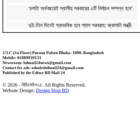
‘চলতি অর্থবছরেই স্থানীয় সরকারের ৫টি নির্বাচন সম্পন্ন হবে’
দুই-তিন দিনেই স্বাভাবিক হবে গ্যাস সরবরাহ: জ্বালানি মন্ত্রী
মহেশখালী থেকে গ্যাস সরবরাহ বাড়ল
2/2.C (1st Floor) Purana Paltan Dhaka- 1000, Bangladesh
Mobile: 01889939133
স্বর্ণ খাতকে বৈধ-জবাবদিহিমূলক শিল্পে রূপান্তরের উদ্যোগ
Newsroom: bdmail24news@gmail.com
Contact for ads: adsalesbdmail24@gmail.com
Published by the Editor BD Mail 24
হামে ২৪ ঘণ্টায় আক্রান্ত ৮৬০, মৃত্যু ৬
© 2026 - বিডিমেইল২৪. All Rights Reserved.
Website Design:
Design Host BD
শিকল ভেঙেছি গণতন্ত্র প্রতিষ্ঠায়: তথ্যমন্ত্রী
২০ আগস্ট রাষ্ট্রপতি নির্বাচন
শব্দদূষণ নিয়ন্ত্রণে কঠোর হচ্ছে সরকার