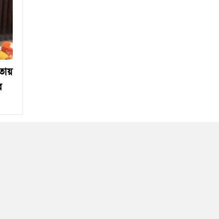
তায়
র