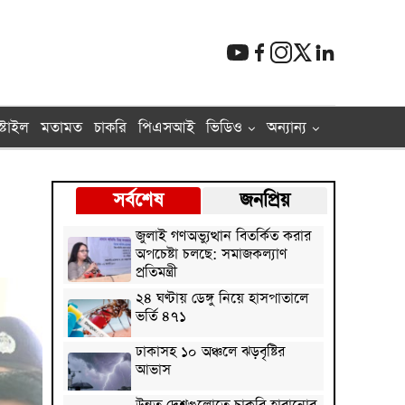
্টাইল
মতামত
চাকরি
পিএসআই
ভিডিও
অন্যান্য
সর্বশেষ
জনপ্রিয়
জুলাই গণঅভ্যুত্থান বিতর্কিত করার
অপচেষ্টা চলছে: সমাজকল্যাণ
প্রতিমন্ত্রী
২৪ ঘণ্টায় ডেঙ্গু নিয়ে হাসপাতালে
ভর্তি ৪৭১
ঢাকাসহ ১০ অঞ্চলে ঝড়বৃষ্টির
আভাস