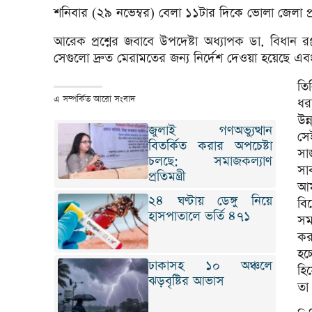
শনিবার (২৯ নভেম্বর) বেলা ১১টার দিকে ভোলা জেলা প্
আরেক প্রশ্নের জবাবে উপদেষ্টা অধ্যাপক ডা. বিধান রঞ
সেগুলো দ্রুত মেরামতের জন্য নির্দেশ দেওয়া হয়েছে এব
তি
এ সম্পর্কিত আরো সংবাদ
ধর
উন
জুলাই গণঅভ্যুত্থান
সে
বিতর্কিত করার অপচেষ্টা
সাজ
চলছে: সমাজকল্যাণ
সা
প্রতিমন্ত্রী
আম
২৪ ঘণ্টায় ডেঙ্গু নিয়ে
বি
হাসপাতালে ভর্তি ৪৭১
সম
করত
হচ
ঢাকাসহ ১০ অঞ্চলে
হি
ঝড়বৃষ্টির আভাস
তা 