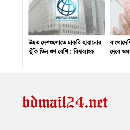
উন্নত দেশগুলোতে চাকরি হারানোর
বাংলাদেশ
ঝুঁকি তিন গুণ বেশি : বিশ্বব্যাংক
দেবে ওম