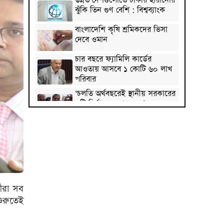
উন্নত দেশগুলোতে চাকরি হারানোর
ঝুঁকি তিন গুণ বেশি : বিশ্বব্যাংক
বাংলাদেশি কৃষি শ্রমিকদের ভিসা
দেবে ওমান
চার বছরে ফ্যামিলি কার্ডের
আওতায় আসবে ১ কোটি ৬০ লাখ
পরিবার
‘চলতি অর্থবছরেই স্থানীয় সরকারের
৫টি নির্বাচন সম্পন্ন হবে’
দুই-তিন দিনেই স্বাভাবিক হবে
গ্যাস সরবরাহ: জ্বালানি মন্ত্রী
মহেশখালী থেকে গ্যাস সরবরাহ
বাড়ল
স্বর্ণ খাতকে বৈধ-জবাবদিহিমূলক
থীরা সব
শিল্পে রূপান্তরের উদ্যোগ
ুরুতেই
হামে ২৪ ঘণ্টায় আক্রান্ত ৮৬০,
মৃত্যু ৬