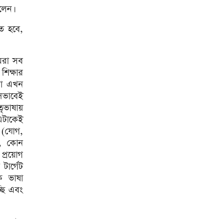
লেন।
শিকল ভেঙেছি গণতন্ত্র প্রতিষ্ঠায়:
তথ্যমন্ত্রী
ৃত হবে,
২০ আগস্ট রাষ্ট্রপতি নির্বাচন
আমরা সব
শিক্ষার
শব্দদূষণ নিয়ন্ত্রণে কঠোর হচ্ছে
মরা এখন
সরকার
েভাবেই
মেয়েকে নিয়ে বাবার কবর
তৃভাষায়
জিয়ারতে জুবাইদা রহমান
এটাকেই
ো (যোগ,
১১ দলীয় ঐক্যের ঘেরাও কর্মসূচি
ঘিরে সচিবালয়ের সব গেট বন্ধ
ে, কোন
প্রয়োগ
নদীদূষণ রোধে প্রধানমন্ত্রীর নতুন
টার্গেট
নির্দেশ
িক ভাষা
্ছি এবং
সব নাগরিকের স্বাস্থ্যসেবা নিশ্চিতে
সরকার বদ্ধপরিকর: স্বাস্থ্য প্রতিমন্ত্রী