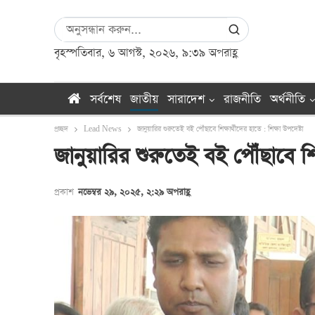
বৃহস্পতিবার, ৬ আগস্ট, ২০২৬, ৯:৩৯ অপরাহ্ণ
সর্বশেষ
জাতীয়
সারাদেশ
রাজনীতি
অর্থনীতি
প্রচ্ছদ
Lead News
জানুয়ারির শুরুতেই বই পৌঁছাবে শিক্ষার্থীদের হাতে : শিক্ষা উপদেষ্টা
জানুয়ারির শুরুতেই বই পৌঁছাবে শিক্
প্রকাশ
নভেম্বর ২৯, ২০২৫, ২:২৯ অপরাহ্ণ