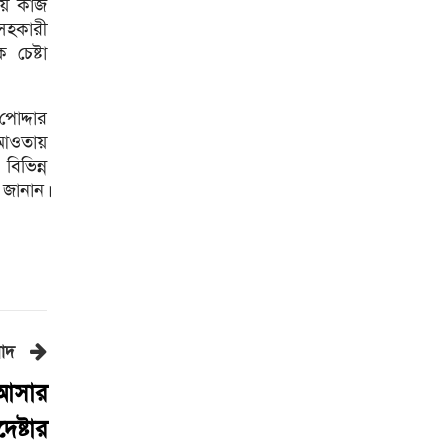
রাষ্ট্রপতি নির্বাচনের ভোটার তালিকা
ময় কাজ
ইসিতে পাঠিয়েছে সংসদ
সহকারী
চেষ্টা
লালবাগ কেল্লা পরিদর্শন করলেন
মার্কিন নৌ কমান্ডার
পোদ্দার
কোন ডালে সবচেয়ে বেশি প্রোটিন
থাকে?
র আওতায়
িভিন্ন
সড়কে দুর্ঘটনা, কেমন আছেন
 জানান।
মৌসুমী মৌ?
২৪ ঘণ্টায় ৫৭ মামলা, গ্রেপ্তার ৪৬৬
জন
জুলাইয়ে ৪৫৮ সড়ক দুর্ঘটনায়
নিহত ৪১৬: রোড সেফটি
ফাউন্ডেশন
বাদ
এবার পোলট্রি মাংসে মিলল
মাত্রাতিরিক্ত অ্যান্টিমাইক্রোবিয়াল
ে আসার
শাস্তির ভয়ে অস্ট্রেলিয়ার নাগরিক
ষ্টার
হলেন ইরানের ২ ফুটবলার