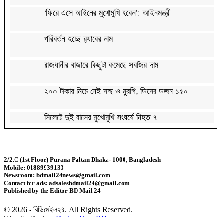
‘ফিরে এসে আইনের মুখোমুখি হবেন’: আইনমন্ত্রী
পরিবর্তন হচ্ছে র‌্যাবের নাম
রাজধানীর বাজারে কিছুটা কমেছে সবজির দাম
২০০ টাকার নিচে নেই মাছ ও মুরগি, ডিমের ডজন ১৫০
সিলেটে দুই বাসের মুখোমুখি সংঘর্ষে নিহত ৭
দেশের সাত অঞ্চলে ৬০ কিলোমিটার বেগে ঝড়-বৃষ্টির সতর্কতা
2/2.C (1st Floor) Purana Paltan Dhaka- 1000, Bangladesh
Mobile: 01889939133
বগুড়ায় বাসচাপায় নিহত ৬
Newsroom: bdmail24news@gmail.com
Contact for ads: adsalesbdmail24@gmail.com
Published by the Editor BD Mail 24
জন্মসূত্রে মার্কিন নাগরিকত্ব সীমিতের বিলে স্বাক্ষর করলেন
ট্রাম্প
© 2026 - বিডিমেইল২৪. All Rights Reserved.