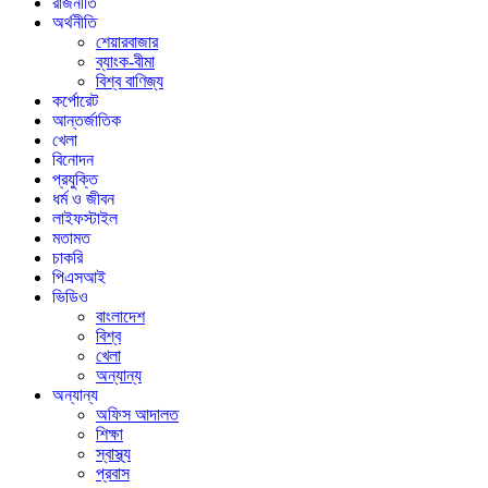
রাজনীতি
অর্থনীতি
শেয়ারবাজার
ব্যাংক-বীমা
বিশ্ব বাণিজ্য
কর্পোরেট
আন্তর্জাতিক
খেলা
বিনোদন
প্রযুক্তি
ধর্ম ও জীবন
লাইফস্টাইল
মতামত
চাকরি
পিএসআই
ভিডিও
বাংলাদেশ
বিশ্ব
খেলা
অন্যান্য
অন্যান্য
অফিস আদালত
শিক্ষা
স্বাস্থ্য
প্রবাস