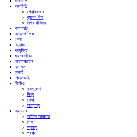
রাজনীতি
অর্থনীতি
শেয়ারবাজার
ব্যাংক-বীমা
বিশ্ব বাণিজ্য
কর্পোরেট
আন্তর্জাতিক
খেলা
বিনোদন
প্রযুক্তি
ধর্ম ও জীবন
লাইফস্টাইল
মতামত
চাকরি
পিএসআই
ভিডিও
বাংলাদেশ
বিশ্ব
খেলা
অন্যান্য
অন্যান্য
অফিস আদালত
শিক্ষা
স্বাস্থ্য
প্রবাস