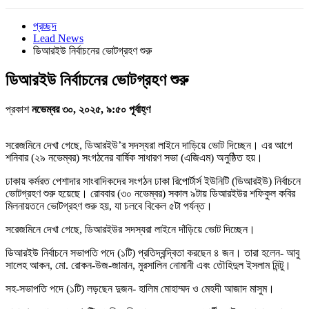
প্রচ্ছদ
Lead News
ডিআরইউ নির্বাচনের ভোটগ্রহণ শুরু
ডিআরইউ নির্বাচনের ভোটগ্রহণ শুরু
প্রকাশ
নভেম্বর ৩০, ২০২৫, ৯:৫০ পূর্বাহ্ণ
সরেজমিনে দেখা গেছে, ডিআরইউ’র সদস্যরা লাইনে দাড়িয়ে ভোট দিচ্ছেন। এর আগে
শনিবার (২৯ নভেম্বর) সংগঠনের বার্ষিক সাধারণ সভা (এজিএম) অনুষ্ঠিত হয়।
ঢাকায় কর্মরত পেশাদার সাংবাদিকদের সংগঠন ঢাকা রিপোর্টার্স ইউনিটি (ডিআরইউ) নির্বাচনে
ভোটগ্রহণ শুরু হয়েছে। রোববার (৩০ নভেম্বর) সকাল ৯টায় ডিআরইউর শফিকুল কবির
মিলনায়তনে ভোটগ্রহণ শুরু হয়, যা চলবে বিকেল ৫টা পর্যন্ত।
সরেজমিনে দেখা গেছে, ডিআরইউর সদস্যরা লাইনে দাঁড়িয়ে ভোট দিচ্ছেন।
ডিআরইউ নির্বাচনে সভাপতি পদে (১টি) প্রতিদ্বন্দ্বিতা করছেন ৪ জন। তারা হলেন- আবু
সালেহ আকন, মো. রোকন-উজ-জামান, মুরসালিন নোমানী এবং তৌহিদুল ইসলাম মিন্টু।
সহ-সভাপতি পদে (১টি) লড়ছেন দুজন- হালিম মোহাম্মদ ও মেহদী আজাদ মাসুম।