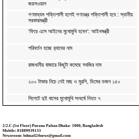
জয়সওয়াল
গণমাধ্যম শক্তিশালী হলেই গণতন্ত্র শক্তিশালী হবে : স্থানীয়
সরকারমন্ত্রী
‘ফিরে এসে আইনের মুখোমুখি হবেন’: আইনমন্ত্রী
পরিবর্তন হচ্ছে র‌্যাবের নাম
রাজধানীর বাজারে কিছুটা কমেছে সবজির দাম
২০০ টাকার নিচে নেই মাছ ও মুরগি, ডিমের ডজন ১৫০
সিলেটে দুই বাসের মুখোমুখি সংঘর্ষে নিহত ৭
দেশের সাত অঞ্চলে ৬০ কিলোমিটার বেগে ঝড়-বৃষ্টির সতর্কতা
2/2.C (1st Floor) Purana Paltan Dhaka- 1000, Bangladesh
Mobile: 01889939133
বগুড়ায় বাসচাপায় নিহত ৬
Newsroom: bdmail24news@gmail.com