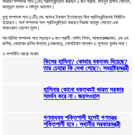
সাধারণ সম্পাদক পদে (১টি) প্রতিদ্বন্দ্বিতা করছেন ৩ জন প্রার্থী- মাইনুল হাসান সোহেল,
মাহমুদুল হাসান ও মঈনুল আহসান।
যুগ্ম সম্পাদক পদে (১টি) মো. জাফর ইকবাল ইতোমধ্যে বিনা প্রতিদ্বন্দ্বিতায় নির্বাচিত
হয়েছেন। অর্থ সম্পাদক পদে প্রতিদ্বন্দ্বিতা করছেন নিয়াজ মাহমুদ সোহেল এবং
সাখাওয়াত হোসেন সুমন।
সাংগঠনিক সম্পাদক পদে লড়ছেন ৬ জন প্রার্থী- সাঈদ শিপন, আকতারুজ্জামান, এম এম
জসিম, মোহাম্মদ ছলিম উল্লাহ (মেজবাহ), সোলাইমান সালমান ও সুশান্ত কুমার সাহা।
এ সম্পর্কিত আরো সংবাদ
কিসের হাসিনা? কোথায় বক্তব্য দিয়েছে?
তার চেহারা কি দেখা গেছে?: স্বরাষ্ট্রমন্ত্রী
হাসিনার কোনো বক্তব্যই ভারত সরকার
সমর্থন করে না : জয়সওয়াল
গণমাধ্যম শক্তিশালী হলেই গণতন্ত্র
শক্তিশালী হবে : স্থানীয় সরকারমন্ত্রী