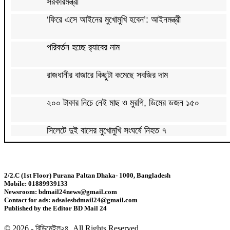
সরকারমন্ত্রী
‘ফিরে এসে আইনের মুখোমুখি হবেন’: আইনমন্ত্রী
পরিবর্তন হচ্ছে র‌্যাবের নাম
রাজধানীর বাজারে কিছুটা কমেছে সবজির দাম
২০০ টাকার নিচে নেই মাছ ও মুরগি, ডিমের ডজন ১৫০
সিলেটে দুই বাসের মুখোমুখি সংঘর্ষে নিহত ৭
দেশের সাত অঞ্চলে ৬০ কিলোমিটার বেগে ঝড়-বৃষ্টির সতর্কতা
2/2.C (1st Floor) Purana Paltan Dhaka- 1000, Bangladesh
Mobile: 01889939133
বগুড়ায় বাসচাপায় নিহত ৬
Newsroom: bdmail24news@gmail.com
Contact for ads: adsalesbdmail24@gmail.com
Published by the Editor BD Mail 24
জন্মসূত্রে মার্কিন নাগরিকত্ব সীমিতের বিলে স্বাক্ষর করলেন
ট্রাম্প
© 2026 - বিডিমেইল২৪. All Rights Reserved.