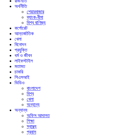
রাজনীতি
অর্থনীতি
শেয়ারবাজার
ব্যাংক-বীমা
বিশ্ব বাণিজ্য
কর্পোরেট
আন্তর্জাতিক
খেলা
বিনোদন
প্রযুক্তি
ধর্ম ও জীবন
লাইফস্টাইল
মতামত
চাকরি
পিএসআই
ভিডিও
বাংলাদেশ
বিশ্ব
খেলা
অন্যান্য
অন্যান্য
অফিস আদালত
শিক্ষা
স্বাস্থ্য
প্রবাস