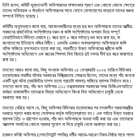
তিনি বলেন, কমিটি ভুক্তভোগী অফিসারদের সাক্ষাৎকার গ্রহণ এবং কোনো কোনো ক্ষেত্রে
তাদের অধিনায়ক ও ঊর্ধ্বতন অফিসারদের সাথে ফোনে যোগাযোগের মাধ্যমে তাদের বঞ্চনা
সম্পর্কে নিশ্চিত হয়েছে।
কমিটির অনুসন্ধানে জানা যায়, আবেদনকারীদের মধ্যে ছয় জন অফিসারকে তাদের আত্মীয়-
স্বজনের রাজনৈতিক সংশ্লিষ্টতার দরুন বা জঙ্গি সংশ্লিষ্টতার অপবাদ দিয়ে সম্পূর্ণ
বেআইনিভাবে বিভিন্ন মেয়াদে (১ বছর হতে ৮ বছর পর্যন্ত) গুম করে রাখা হয়, যা
বাংলাদেশের ইতিহাসে নজির বিহীন। এমনকি একজন অবসরপ্রাপ্ত অফিসারকে জঙ্গি
নাটক সাজিয়ে নৃশংসভাবে হত্যা করা হয়, পরবর্তীতে উক্ত অফিসারের স্ত্রীকে জঙ্গি
সংশ্লিষ্টতার অভিযোগে এক বছরের শিশুসহ বিনা বিচারে দুই দফায় দীর্ঘ ছয় বছর কারাগারে
রাখা হয়।
তদন্তে আরও জানা যায়, কিছু সংখ্যক অফিসার ২৫ ফেব্রুয়ারি ২০০৯ তারিখে বিডিআর
হত্যাযজ্ঞের নারকীয় ঘটনায় সরকারের নিষ্ক্রিয়তায় সোচ্চার ছিলেন, তাদের মধ্যে পাঁচ জনকে
একটি ভুয়া ঘটনা (ব্যারিস্টার তাপস হত্যা প্রচেষ্টা মামলা) সাজিয়ে ব্যাপক নির্যাতন করে।
তদন্তে জানা যায়, পাঁচ জন অফিসার ১/১১ তত্ত্বাবধায়ক সরকারের সময় ডিজিএফআইতে
কর্মরত থাকাকালীন তাদেরকে মিথ্যা অভিযোগে কিংবা বিনা অভিযোগে চাকুরী থেকে
বরখাস্ত করা হয়।
তদন্তে বেরিয়ে আসে যে, কিছু অফিসার বিডিআর হত্যাযজ্ঞের পর তৎকালীন প্রধানমন্ত্রীর
দরবারে প্রশ্ন করার জন্য সেনাসদর কর্তৃক দায়িত্বপ্রাপ্ত হন। এক পর্যায়ে উক্ত দরবারে
ব্যাপক হৈচৈ ও হট্টগোল হওয়ায়, পাঁচ জন অফিসারকে অযথা দায়ী করা হয় এবং তাদেরকে
আত্মপক্ষ সমর্থনের কোনো প্রকার সুযোগ না দিয়ে চাকুরি থেকে বরখাস্ত করা হয়।
চারজন কনিষ্ঠ অফিসার (লেফটেন্যান্ট পদবির) ধর্মীয় আচার-আচরণ নিয়ম-নিষ্ঠার সাথে পালন