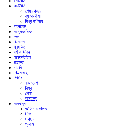
রাজনীতি
অর্থনীতি
শেয়ারবাজার
ব্যাংক-বীমা
বিশ্ব বাণিজ্য
কর্পোরেট
আন্তর্জাতিক
খেলা
বিনোদন
প্রযুক্তি
ধর্ম ও জীবন
লাইফস্টাইল
মতামত
চাকরি
পিএসআই
ভিডিও
বাংলাদেশ
বিশ্ব
খেলা
অন্যান্য
অন্যান্য
অফিস আদালত
শিক্ষা
স্বাস্থ্য
প্রবাস