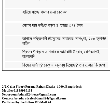
হারিয়ে যাচ্ছে বাংলার চেনা বেতফল
সোনার দাম ভ‌রি‌তে বাড়ল ৪ হাজার ৩৭৪ টাকা
জাপানে শক্তিশালী টাইফুনের আঘাতের আশঙ্কা, ৫০০ ফ্লাইট
বাতিল
গ্রিসের উপকূলে ২ শতাধিক অভিবাসী উদ্ধার, বেশিরভাগই
বাংলাদেশি
কিসের হাসিনা? কোথায় বক্তব্য দিয়েছে? তার চেহারা কি দেখা
গেছে?: স্বরাষ্ট্রমন্ত্রী
হাসিনার কোনো বক্তব্যই ভারত সরকার সমর্থন করে না :
জয়সওয়াল
2/2.C (1st Floor) Purana Paltan Dhaka- 1000, Bangladesh
Mobile: 01889939133
গণমাধ্যম শক্তিশালী হলেই গণতন্ত্র শক্তিশালী হবে : স্থানীয়
Newsroom: bdmail24news@gmail.com
সরকারমন্ত্রী
Contact for ads: adsalesbdmail24@gmail.com
Published by the Editor BD Mail 24
‘ফিরে এসে আইনের মুখোমুখি হবেন’: আইনমন্ত্রী