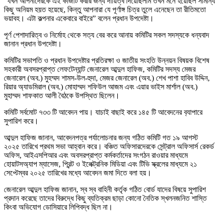
“যখন আপনাদেরকে এই কাজটি করার জন্য দায়িত্ব দিয়েছিলাম তখন মনে হয়েছিল সামান্য
কিছু অনিয়ম হয়ত হয়েছে, কিন্তু আপনারা যে পূর্ণাঙ্গ চিত্র তুলে এনেছেন তা রীতিমতো
ভয়াবহ। এটা কল্পনার একেবারে বাইরে” বলেন প্রধান উপদেষ্টা।
পূর্ণ পেশাদারিত্ব ও নির্মোহ থেকে সত্য বের করে আনায় কমিটির সকল সদস্যকে ধন্যবাদ
জানান প্রধান উপদেষ্টা।
কমিটির সভাপতি ও প্রধান উপদেষ্টার প্রতিরক্ষা ও জাতীয় সংহতি উন্নয়ন বিষয়ক বিশেষ
সহকারী অবসরপ্রাপ্ত লেফটেন্যান্ট জেনারেল আব্দুল হাফিজ, কমিটির সদস্য মেজর
জেনারেল (অব.) মুহম্মদ শামস-উল-হুদা, মেজর জেনারেল (অব.) শেখ পাশা হাবিব উদ্দিন,
রিয়ার অ্যাডমিরাল (অব.) মোহাম্মদ শফিউল আজম এবং এয়ার ভাইস মার্শাল (অব.)
মুহাম্মদ শাফকাত আলী বৈঠকে উপস্থিত ছিলেন।
কমিটি সর্বমোট ৭৩৩ টি আবেদন পায়। যাচাই বাছাই করে ১৪৫ টি আবেদনের ব‍্যাপারে
সুপারিশ করে।
আব্দুল হাফিজ জানান, আবেদনপত্র পর্যালোচনার জন্য গঠিত কমিটি গত ১৯ আগস্ট
২০২৫ তারিখে প্রথম সভা আহ্বান করে। বঞ্চিত অফিসারদেরকে সেন্ট্রাল অফিসার্স রেকর্ড
অফিস, আইএসপিআর এবং অবসরপ্রাপ্ত কর্মকর্তাদের সংগঠন রাওয়ার মাধ্যমে
হোয়াটসঅ্যাপ ম্যাসেজ, প্রিন্ট ও ইলেক্ট্রনিক মিডিয়া এবং টিভি স্ক্রলের মাধ্যমে ২১
সেপ্টেম্বর ২০২৫ তারিখের মধ্যে আবেদন জমা দিতে বলা হয়।
জেনারেল আব্দুল হাফিজ জানান, স্ব স্ব বাহিনী কর্তৃক গঠিত বোর্ড যাদের বিষয়ে সুপারিশ
প্রদান করেছে তাদের বিরুদ্ধে কিছু ব্যতিক্রম ছাড়া কোনো নৈতিক স্খলনজনিত শাস্তি
কিংবা অভিযোগ ডোসিয়ারে লিপিবদ্ধ ছিল না।