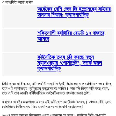
এ সম্পর্কিত আরো সংবাদ
অর্ধেকের বেশি জেন জি ইতোমধ্যে সাইবার
হামলার শিকার: ক্যাসপারস্কি
শক্তিশালী ব্যাটারির রেডমি ১৭ বাজারে
আসছে
কূটনৈতিক তথ্য চুরি করছে নতুন
ম্যালওয়্যার ‘গোসার্পেন্ট’, সতর্ক করল
ক্যাসপারস্কি
তিনি আরও দাবি করেন, যদি ফরাসি সংস্থা সত্যিই বিচারকের সঙ্গে যোগাযোগ করে থাকে,
তবে এটি আদালতের প্রক্রিয়ায় হস্তক্ষেপের শামিল। আর যদি মিথ্যা দাবি করে থাকে,
তবে এটি তার আইনি পরিস্থিতিকে রাজনৈতিকভাবে ব্যবহার করার চেষ্টা।
ফ্রান্সের পররাষ্ট্র মন্ত্রণালয় অবশ্য এই অভিযোগ অস্বীকার করেছে। তাদের দাবি, দুরভ
রোমানিয়ার নির্বাচনকেও ঘিরে একই ধরনের অভিযোগ করেছিলেন।
২০২৪ সালে ফ্রান্সের বিমানবন্দর থেকে গ্রেপ্তার হন দুরভ। বর্তমানে তিনি সেখানেই