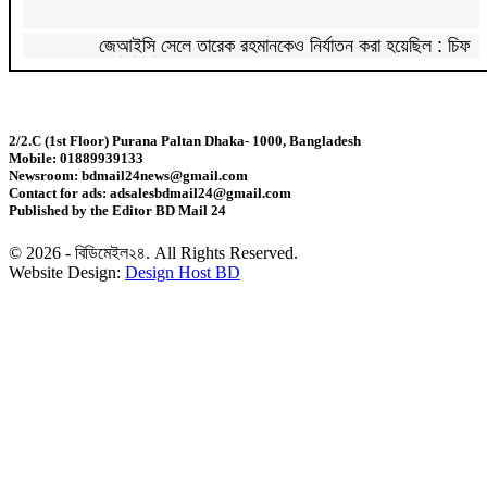
জেআইসি সেলে তারেক রহমানকেও নির্যাতন করা হয়েছিল : চিফ
প্রসিকিউটর
পাকিস্তানে রপ্তানি হবে বাংলাদেশের আনারস
2/2.C (1st Floor) Purana Paltan Dhaka- 1000, Bangladesh
Mobile: 01889939133
২০২৭ সালের রমজান ও ঈদের সম্ভাব্য তারিখ জানা গেল
Newsroom: bdmail24news@gmail.com
Contact for ads: adsalesbdmail24@gmail.com
Published by the Editor BD Mail 24
‘শেখ হাসিনা কার্ড’ নিয়ে ভারত বন্ধুত্ব চাইতে পারে না:
স্বরাষ্ট্রমন্ত্রী
© 2026 - বিডিমেইল২৪. All Rights Reserved.
Website Design:
Design Host BD
সাড়ে ৬ বছরে মোটরসাইকেল দুর্ঘটনায় নিহত ১৫ হাজার ৭১২
জন
প্রকল্পের ধীর বাস্তবায়নই অর্থনৈতিক অগ্রগতির বাধা: অর্থ
উপদেষ্টা
জিডিপির ৫ শতাংশ চিকিৎসা খাতে ব্যয় করা হবে: মির্জা ফখরুল
চিকিৎসকদের পেশাগত দায়িত্বে রাজনীতি যেন বাধা না হয়:
প্রধানমন্ত্রী