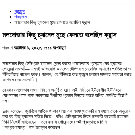
প্রচ্ছদ
প্রযুক্তি
মলদোভার কিছু চ্যানেল মুছে ফেলতে বলেছিল ফ্রান্স
মলদোভার কিছু চ্যানেল মুছে ফেলতে বলেছিল ফ্রান্স
প্রকাশ
অক্টোবর ৪, ২০২৫, ৮:১১ অপরাহ্ণ
মলদোভার কিছু টেলিগ্রাম চ্যানেল সেন্সর করতে পরোক্ষভাবে প্রস্তাব দেয় ফ্রান্সের
গোয়েন্দা সংস্থা— এমনই অভিযোগ আনলেন টেলিগ্রাম মেসেজিং অ্যাপের প্রতিষ্ঠাতা ও
বিলিয়নিয়ার পাভেল দুরভ। জানান, এর বিনিময়ে তার ফ্রান্সে চলমান মামলায় সহায়তা করার
আশ্বাস দেয় সংস্থাটি।
রোববার মলদোভায় সংসদ নির্বাচন অনুষ্ঠিত হয়। এই নির্বাচনে ইউরোপীয় ইউনিয়নে
যোগদানের পক্ষে থাকা সরকারের বিপরীতে প্রভাব বিস্তার করছে রাশিয়া-সমর্থিত বিরোধী
দল।
দুরভ বলেছেন, প্যারিসে আটকে থাকার সময় এক মধ্যস্থতাকারীর মাধ্যমে তাকে অনুরোধ
করা হয় কিছু চ্যানেল সরিয়ে দিতে। যদিও টেলিগ্রামের নিয়ম ভঙ্গকারী কয়েকটি চ্যানেল
তিনি নিজেই সরিয়েছেন। তবে ফরাসি গোয়েন্দাদের ওই প্রস্তাবকে তিনি
“অগ্রহণযোগ্য” বলে উল্লেখ করেছেন।