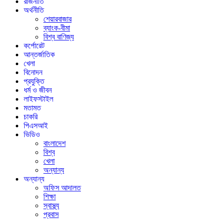
রাজনীতি
অর্থনীতি
শেয়ারবাজার
ব্যাংক-বীমা
বিশ্ব বাণিজ্য
কর্পোরেট
আন্তর্জাতিক
খেলা
বিনোদন
প্রযুক্তি
ধর্ম ও জীবন
লাইফস্টাইল
মতামত
চাকরি
পিএসআই
ভিডিও
বাংলাদেশ
বিশ্ব
খেলা
অন্যান্য
অন্যান্য
অফিস আদালত
শিক্ষা
স্বাস্থ্য
প্রবাস