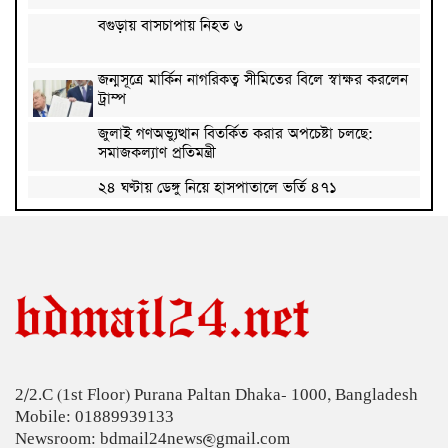
বগুড়ায় বাসচাপায় নিহত ৬
জন্মসূত্রে মার্কিন নাগরিকত্ব সীমিতের বিলে স্বাক্ষর করলেন
ট্রাম্প
জুলাই গণঅভ্যুত্থান বিতর্কিত করার অপচেষ্টা চলছে:
সমাজকল্যাণ প্রতিমন্ত্রী
২৪ ঘণ্টায় ডেঙ্গু নিয়ে হাসপাতালে ভর্তি ৪৭১
ঢাকাসহ ১০ অঞ্চলে ঝড়বৃষ্টির আভাস
উন্নত দেশগুলোতে চাকরি হারানোর ঝুঁকি তিন গুণ বেশি :
বিশ্বব্যাংক
বাংলাদেশি কৃষি শ্রমিকদের ভিসা দেবে ওমান
2/2.C (1st Floor) Purana Paltan Dhaka- 1000, Bangladesh
চার বছরে ফ্যামিলি কার্ডের আওতায় আসবে ১ কোটি ৬০
Mobile: 01889939133
লাখ পরিবার
Newsroom: bdmail24news@gmail.com