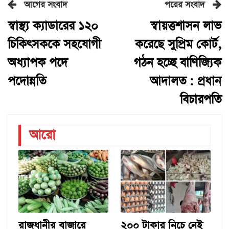
আগের সংবাদ
পরের সংবাদ
স্বাস্থ্য ক্যাডারের ১২০
স্বায়ত্তশাসন লাভ
চিকিৎসককে সহযোগী
করেছে সুপ্রিম কোর্ট,
অধ্যাপক পদে
গঠন হচ্ছে বাণিজ্যিক
পদোন্নতি
আদালত : প্রধান
বিচারপতি
আরো
রাজধানীর বাজারে
২০০ টাকার নিচে নেই