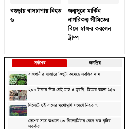
বগুড়ায় বাসচাপায় নিহত
জন্মসূত্রে মার্কিন
৬
নাগরিকত্ব সীমিতের
বিলে স্বাক্ষর করলেন
ট্রাম্প
সর্বশেষ
জনপ্রিয়
রাজধানীর বাজারে কিছুটা কমেছে সবজির দাম
২০০ টাকার নিচে নেই মাছ ও মুরগি, ডিমের ডজন ১৫০
সিলেটে দুই বাসের মুখোমুখি সংঘর্ষে নিহত ৭
দেশের সাত অঞ্চলে ৬০ কিলোমিটার বেগে ঝড়-বৃষ্টির
সতর্কতা