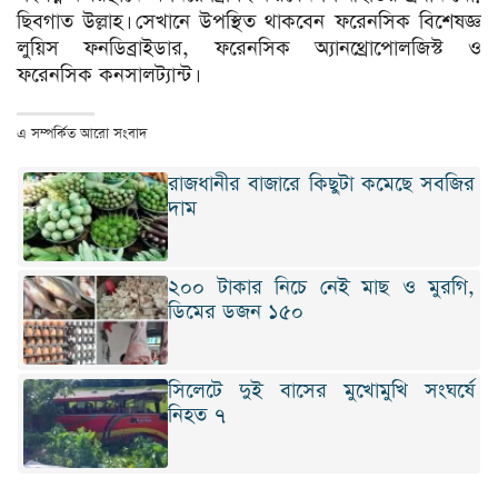
ছিবগাত উল্লাহ। সেখানে উপস্থিত থাকবেন ফরেনসিক বিশেষজ্ঞ
লুয়িস ফনডিব্রাইডার, ফরেনসিক অ্যানথ্রোপোলজিস্ট ও
ফরেনসিক কনসালট্যান্ট।
এ সম্পর্কিত আরো সংবাদ
রাজধানীর বাজারে কিছুটা কমেছে সবজির
দাম
২০০ টাকার নিচে নেই মাছ ও মুরগি,
ডিমের ডজন ১৫০
সিলেটে দুই বাসের মুখোমুখি সংঘর্ষে
নিহত ৭