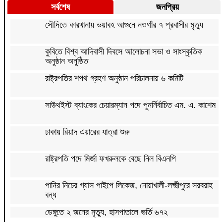
সর্বশেষ
জনপ্রিয়
সৌদিতে কারখানায় ভয়াবহ আগুনে নওগাঁর ৭ প্রবাসীর মৃত্যু
কুবিতে বিশ্ব আদিবাসী দিবসে আলোচনা সভা ও সাংস্কৃতিক
অনুষ্ঠান অনুষ্ঠিত
রাষ্ট্রপতির শপথ গ্রহণ অনুষ্ঠান পরিচালনায় ৬ কমিটি
সাউথইস্ট ব্যাংকের চেয়ারম্যান পদে পুনর্নির্বাচিত এম. এ. কাশেম
ঢাকায় রিয়াদ এয়ারের যাত্রা শুরু
রাষ্ট্রপতি পদে মির্জা ফখরুলকে বেছে নিল বিএনপি
পানির নিচের গ্যাস পাইপে লিকেজ, নোয়াখালী-লক্ষ্মীপুরে সরবরাহ
বন্ধ
ডেঙ্গুতে ২ জনের মৃত্যু, হাসপাতালে ভর্তি ৬৭২