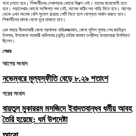
পথে চলতে হবে। শিক্ষার্থীদের লেখাপড়ার কোনো বিকল্প নেই। তাদের মনোযোগী হতে
হবে। পড়ালেখার কোনো সংক্ষিপ্ত পথ নেই, অনেক কঠিন পথ পাড়ি দিতে হবে। আগের
থেকে এখন অনেক বেশি সুযোগ রয়েছে সেটি নিতে হলে যোগ্যতা অর্জন করতে হবে।
শিক্ষার্থীদের মাদক থেকে দূরে থাকতে হবে।
এক সময়ে নীলফামারী জেলা প্রশাসক নায়িরুজ্জামান, জেলা পুলিশ সুপার শেখ জাহিদুল
ইসলাম, উপজেলা সহকারী কমিশনার (ভূমি) তনিমা জামান তন্বীসহ অন্যান্যরা উপস্থিত
ছিলেন।
শেয়ার
আগের সংবাদ
নভেম্বরে মূল্যস্ফীতি বেড়ে ৮.২৯ শতাংশ
পরের সংবাদ
বায়তুল মুকাররম মসজিদে ইবাদতবান্ধব ধর্মীয় আবহ
তৈরি হয়েছে: ধর্ম উপদেষ্টা
আরো