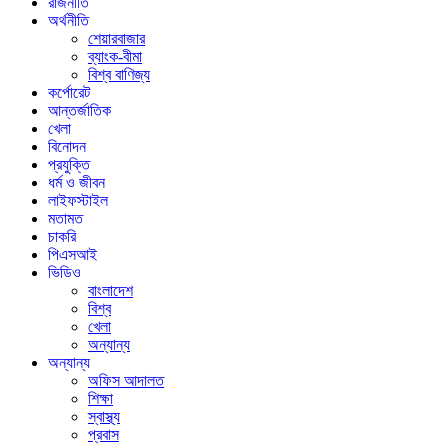
রাজনীতি
অর্থনীতি
শেয়ারবাজার
ব্যাংক-বীমা
বিশ্ব বাণিজ্য
কর্পোরেট
আন্তর্জাতিক
খেলা
বিনোদন
প্রযুক্তি
ধর্ম ও জীবন
লাইফস্টাইল
মতামত
চাকরি
পিএসআই
ভিডিও
বাংলাদেশ
বিশ্ব
খেলা
অন্যান্য
অন্যান্য
অফিস আদালত
শিক্ষা
স্বাস্থ্য
প্রবাস