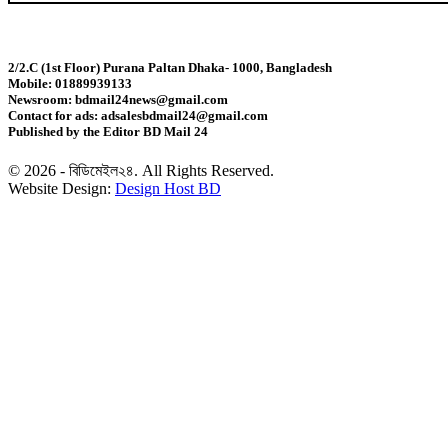
সূচকের পতনে প্রথম দিনেই ৯৬৪ কোটি টাকার লেনদেন
2/2.C (1st Floor) Purana Paltan Dhaka- 1000, Bangladesh
Mobile: 01889939133
ইসলামী অর্থায়ন ও ব্যাংকিংয়ে দক্ষ জনবল তৈরির তাগিদ
Newsroom: bdmail24news@gmail.com
Contact for ads: adsalesbdmail24@gmail.com
Published by the Editor BD Mail 24
ব্যাকলেস গাউনে মিমের গ্ল্যামার
© 2026 - বিডিমেইল২৪. All Rights Reserved.
Website Design:
Design Host BD
তামাকের মোড়কে স্বাস্থ্য সতর্কবার্তায় আইন মানছে না অধিকাংশ
প্রতিষ্ঠান
তারেকের নতুন রাজনীতিতে সুফল পাবে সবাই: অর্থমন্ত্রী
চাষিরা লবণের ন্যায্যমূল্য পেতে শুরু করেছেন : স্বরাষ্ট্রমন্ত্রী
এক সপ্তাহে ডিমের দাম দেড়গুণ, ডজন ১৮০ টাকা
১০ বছরের জ্বালানি পরিকল্পনা সংসদে তুলে ধরবে সরকার :
প্রধানমন্ত্রী