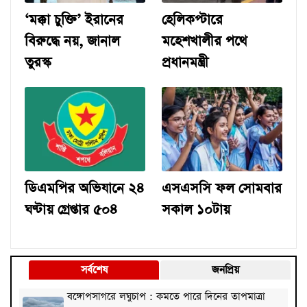
‘মক্কা চুক্তি’ ইরানের
হেলিকপ্টারে
বিরুদ্ধে নয়, জানাল
মহেশখালীর পথে
তুরস্ক
প্রধানমন্ত্রী
ডিএমপির অভিযানে ২৪
এসএসসি ফল সোমবার
ঘণ্টায় গ্রেপ্তার ৫০৪
সকাল ১০টায়
সর্বশেষ
জনপ্রিয়
বঙ্গোপসাগরে লঘুচাপ : কমতে পারে দিনের তাপমাত্রা