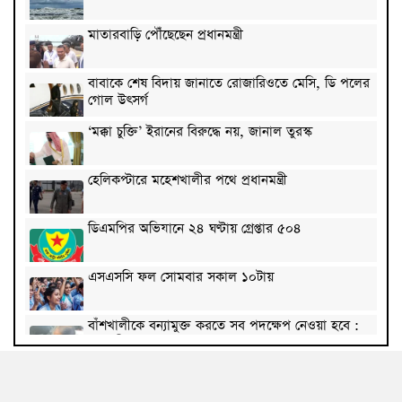
মাতারবাড়ি পৌঁছেছেন প্রধানমন্ত্রী
বাবাকে শেষ বিদায় জানাতে রোজারিওতে মেসি, ডি পলের
গোল উৎসর্গ
‘মক্কা চুক্তি’ ইরানের বিরুদ্ধে নয়, জানাল তুরস্ক
হেলিকপ্টারে মহেশখালীর পথে প্রধানমন্ত্রী
ডিএমপির অভিযানে ২৪ ঘণ্টায় গ্রেপ্তার ৫০৪
এসএসসি ফল সোমবার সকাল ১০টায়
বাঁশখালীকে বন্যামুক্ত করতে সব পদক্ষেপ নেওয়া হবে :
ত্রাণমন্ত্রী
কমেছে কাঁচা মরিচের দাম, পেঁয়াজ ৭০ টাকা কেজি