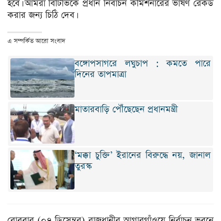
হবে। আমরা বিটিভিকে প্রধান নির্বাচন কমিশনারের ভাষণ রেকর্ড
করার জন্য চিঠি দেব।
এ সম্পর্কিত আরো সংবাদ
বঙ্গোপসাগরে লঘুচাপ : কমতে পারে
দিনের তাপমাত্রা
মাতারবাড়ি পৌঁছেছেন প্রধানমন্ত্রী
‘মক্কা চুক্তি’ ইরানের বিরুদ্ধে নয়, জানাল
তুরস্ক
রোববার (০৭ ডিসেম্বর) রাজধানীর আগারগাঁওয়ে নির্বাচন ভবনে