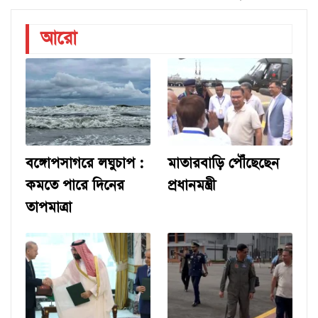
আরো
বঙ্গোপসাগরে লঘুচাপ :
মাতারবাড়ি পৌঁছেছেন
কমতে পারে দিনের
প্রধানমন্ত্রী
তাপমাত্রা