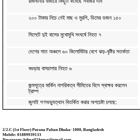
রাজধানীর বাজারে কিছুটা কমেছে সবজির দাম
২০০ টাকার নিচে নেই মাছ ও মুরগি, ডিমের ডজন ১৫০
সিলেটে দুই বাসের মুখোমুখি সংঘর্ষে নিহত ৭
দেশের সাত অঞ্চলে ৬০ কিলোমিটার বেগে ঝড়-বৃষ্টির সতর্কতা
বগুড়ায় বাসচাপায় নিহত ৬
জন্মসূত্রে মার্কিন নাগরিকত্ব সীমিতের বিলে স্বাক্ষর করলেন
ট্রাম্প
জুলাই গণঅভ্যুত্থান বিতর্কিত করার অপচেষ্টা চলছে:
সমাজকল্যাণ প্রতিমন্ত্রী
২৪ ঘণ্টায় ডেঙ্গু নিয়ে হাসপাতালে ভর্তি ৪৭১
2/2.C (1st Floor) Purana Paltan Dhaka- 1000, Bangladesh
Mobile: 01889939133
ঢাকাসহ ১০ অঞ্চলে ঝড়বৃষ্টির আভাস
Newsroom: bdmail24news@gmail.com