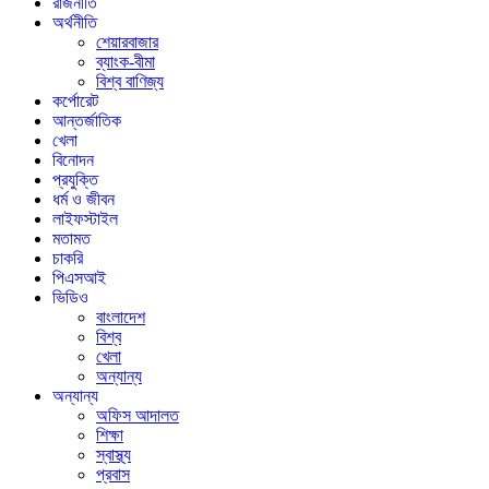
রাজনীতি
অর্থনীতি
শেয়ারবাজার
ব্যাংক-বীমা
বিশ্ব বাণিজ্য
কর্পোরেট
আন্তর্জাতিক
খেলা
বিনোদন
প্রযুক্তি
ধর্ম ও জীবন
লাইফস্টাইল
মতামত
চাকরি
পিএসআই
ভিডিও
বাংলাদেশ
বিশ্ব
খেলা
অন্যান্য
অন্যান্য
অফিস আদালত
শিক্ষা
স্বাস্থ্য
প্রবাস