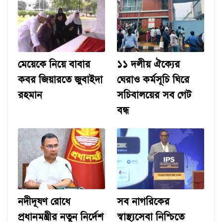
মেয়েকে নিয়ে বাবার
১১ দলীয় ঐক্যের
কবর জিয়ারতে জুবাইদা
ঘেরাও কর্মসূচি ঘিরে
রহমান
সচিবালয়ের সব গেট
বন্ধ
নদীদূষণ রোধে
সব নাগরিকের
প্রধানমন্ত্রীর নতুন নির্দেশ
স্বাস্থ্যসেবা নিশ্চিতে