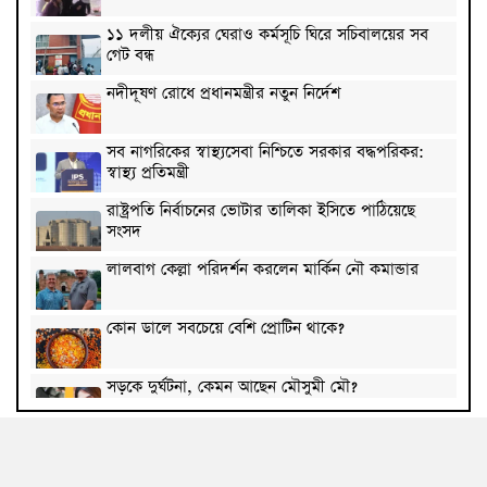
১১ দলীয় ঐক্যের ঘেরাও কর্মসূচি ঘিরে সচিবালয়ের সব
গেট বন্ধ
নদীদূষণ রোধে প্রধানমন্ত্রীর নতুন নির্দেশ
সব নাগরিকের স্বাস্থ্যসেবা নিশ্চিতে সরকার বদ্ধপরিকর:
স্বাস্থ্য প্রতিমন্ত্রী
রাষ্ট্রপতি নির্বাচনের ভোটার তালিকা ইসিতে পাঠিয়েছে
সংসদ
লালবাগ কেল্লা পরিদর্শন করলেন মার্কিন নৌ কমান্ডার
কোন ডালে সবচেয়ে বেশি প্রোটিন থাকে?
সড়কে দুর্ঘটনা, কেমন আছেন মৌসুমী মৌ?
২৪ ঘণ্টায় ৫৭ মামলা, গ্রেপ্তার ৪৬৬ জন