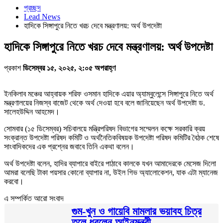
প্রচ্ছদ
Lead News
হাদিকে সিঙ্গাপুরে নিতে খরচ দেবে মন্ত্রণালয়: অর্থ উপদেষ্টা
হাদিকে সিঙ্গাপুরে নিতে খরচ দেবে মন্ত্রণালয়: অর্থ উপদেষ্টা
প্রকাশ
ডিসেম্বর ১৫, ২০২৫, ২:০৫ অপরাহ্ণ
ইনকিলাব মঞ্চের আহ্বায়ক শরিফ ওসমান হাদিকে এয়ার অ্যাম্বুলেন্সে সিঙ্গাপুরে নিতে অর্থ
মন্ত্রণালয়ের নিজস্ব বাজেট থেকে অর্থ দেওয়া হবে বলে জানিয়েছেন অর্থ উপদেষ্টা ড.
সালেহউদ্দিন আহমেদ।
সোমবার (১৫ ডিসেম্বর) সচিবালয়ে মন্ত্রিপরিষদ বিভাগের সম্মেলন কক্ষে সরকারি ক্রয়
সংক্রান্ত উপদেষ্টা পরিষদ কমিটি ও অর্থনৈতিকবিষয়ক উপদেষ্টা পরিষদ কমিটির বৈঠক শেষে
সাংবাদিকদের এক প্রশ্নের জবাবে তিনি একথা বলেন।
অর্থ উপদেষ্টা বলেন, হাদির ব্যাপারে বাইরে পাঠাবে কালকে যখন আমাদেরকে মেসেজ দিলো
আমরা বলেছি টাকা পয়সার কোনো ব্যাপার না, উইল গিভ অ্যালোকেশন, যাক এটা ম্যানেজ
করবো।
এ সম্পর্কিত আরো সংবাদ
গুম-খুন ও গায়েবি মামলার ভয়াবহ চিত্র
তুলে ধরলেন আইনমন্ত্রী