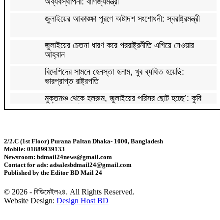
অব্যবস্থাপনা: বাণিজ্যমন্ত্রী
জুলাইয়ের আকাঙ্ক্ষা পূরণে অষ্টাদশ সংশোধনী: স্বরাষ্ট্রমন্ত্রী
জুলাইয়ের চেতনা ধারণ করে পররাষ্ট্রনীতি এগিয়ে নেওয়ার
আহ্বান
বিদেশিদের সামনে হেনস্তা হলাম, খুব ব্যথিত হয়েছি:
ভারপ্রাপ্ত রাষ্ট্রপতি
মুক্তমঞ্চ থেকে হলরুম, জুলাইয়ের পরিসর ছোট হচ্ছে’: কুবি
শিবির সভাপতি
হামে আরও ৫ শিশুর মৃত্যু, শনাক্ত ১২৪
2/2.C (1st Floor) Purana Paltan Dhaka- 1000, Bangladesh
Mobile: 01889939133
সবজির বাজারে আগুন, চাপে ক্রেতা
Newsroom: bdmail24news@gmail.com
Contact for ads: adsalesbdmail24@gmail.com
Published by the Editor BD Mail 24
নতুন বাংলাদেশ গড়ার সুযোগ সৃষ্টি হয়েছে: জ্বালানি প্রতিমন্ত্রী
© 2026 - বিডিমেইল২৪. All Rights Reserved.
Website Design:
Design Host BD
‘শরিফ স্যারকে ভিসি চেয়েছিলাম, আগের প্রশাসন অথর্ব ছিল’:
কুবি ছাত্রদল নেতা