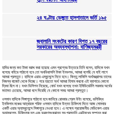
২৪ ঘণ্টায় ডেঙ্গুতে হাসপাতালে ভর্তি ১৯৫
জ্বালানি সংকটের কারণ বিগত ১৭ বছরের
সরকারের অব্যবস্থাপনা: বাণিজ্যমন্ত্রী
হাদির জন্য কত টাকা বরাদ্দ করা হয়েছে এমন প্রশ্নের উত্তরে তিনি বলেন, হাদিকে যখন
বলেছে বাইরে পাঠানো হবে তো অবভিয়াসলি টাকা ইনভলভ, আমরা বলেছি যে যাই লাগে
আমরা প্রস্তুত। হাদিকে এয়ার এম্বুলেন্সে নিতে হবে। কিন্তু লাকিলি অর্থমন্ত্রালয় তাদের
নিজস্ব বাজেট থেকে দিচ্ছে। পরে হয়তো অর্থ আমরা হিসাব করবো এই ব্যাপারে কোনো
দ্বিধা ছিল না। যখন ডিসিশন নিয়েছে, বোর্ড যখন বলেছে তখন ইমিডিয়েটলি সরকার অর্থের
মতামত চেয়েছে, আমরা বলে দিয়েছি যে কোনো সময় আমরা প্রস্তুত।
ওসমান হাদিকে সিঙ্গাপুরে পাঠানো হবে জানিয়ে রোববার প্রেস উইং বলেছে, গুলিবিদ্ধ
ইনকিলাব মঞ্চের আহ্বায়ক শরিফ ওসমান হাদিকে উন্নত চিকিৎসা দিতে আজ সোমবার
একটি এয়ার অ্যাম্বুলেন্সে সিঙ্গাপুরে নেওয়া হবে। এ লক্ষ্যে প্রয়োজনীয় মেডিকেল এয়ার
অ্যাম্বুলেন্স, চিকিৎসক দল এবং ভ্রমণসংক্রান্ত সব প্রস্তুতি এরইমধ্যে সম্পন্ন করা