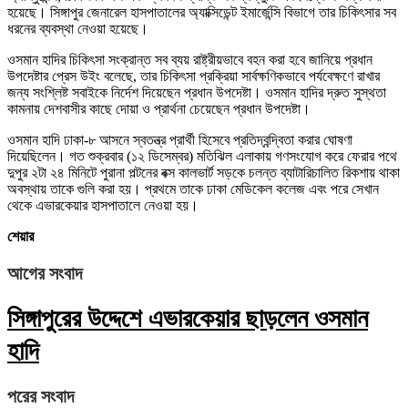
হয়েছে। সিঙ্গাপুর জেনারেল হাসপাতালের অ্যাক্সিডেন্ট ইমার্জেন্সি বিভাগে তার চিকিৎসার সব
ধরনের ব্যবস্থা নেওয়া হয়েছে।
ওসমান হাদির চিকিৎসা সংক্রান্ত সব ব্যয় রাষ্ট্রীয়ভাবে বহন করা হবে জানিয়ে প্রধান
উপদেষ্টার প্রেস উইং বলেছে, তার চিকিৎসা প্রক্রিয়া সার্বক্ষণিকভাবে পর্যবেক্ষণে রাখার
জন্য সংশ্লিষ্ট সবাইকে নির্দেশ দিয়েছেন প্রধান উপদেষ্টা। ওসমান হাদির দ্রুত সুস্থতা
কামনায় দেশবাসীর কাছে দোয়া ও প্রার্থনা চেয়েছেন প্রধান উপদেষ্টা।
ওসমান হাদি ঢাকা-৮ আসনে স্বতন্ত্র প্রার্থী হিসেবে প্রতিদ্বন্দ্বিতা করার ঘোষণা
দিয়েছিলেন। গত শুক্রবার (১২ ডিসেম্বর) মতিঝিল এলাকায় গণসংযোগ করে ফেরার পথে
দুপুর ২টা ২৪ মিনিটে পুরানা পল্টনের বক্স কালভার্ট সড়কে চলন্ত ব্যাটারিচালিত রিকশায় থাকা
অবস্থায় তাকে গুলি করা হয়। প্রথমে তাকে ঢাকা মেডিকেল কলেজ এবং পরে সেখান
থেকে এভারকেয়ার হাসপাতালে নেওয়া হয়।
শেয়ার
আগের সংবাদ
সিঙ্গাপুরের উদ্দেশে এভারকেয়ার ছাড়লেন ওসমান
হাদি
পরের সংবাদ