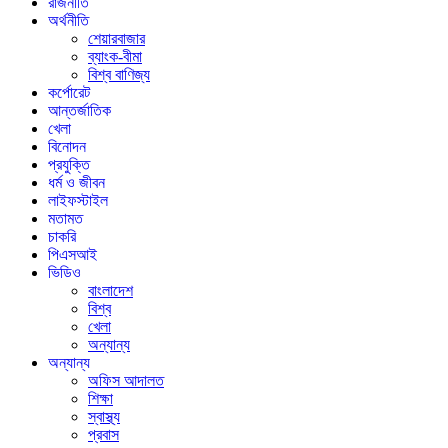
রাজনীতি
অর্থনীতি
শেয়ারবাজার
ব্যাংক-বীমা
বিশ্ব বাণিজ্য
কর্পোরেট
আন্তর্জাতিক
খেলা
বিনোদন
প্রযুক্তি
ধর্ম ও জীবন
লাইফস্টাইল
মতামত
চাকরি
পিএসআই
ভিডিও
বাংলাদেশ
বিশ্ব
খেলা
অন্যান্য
অন্যান্য
অফিস আদালত
শিক্ষা
স্বাস্থ্য
প্রবাস