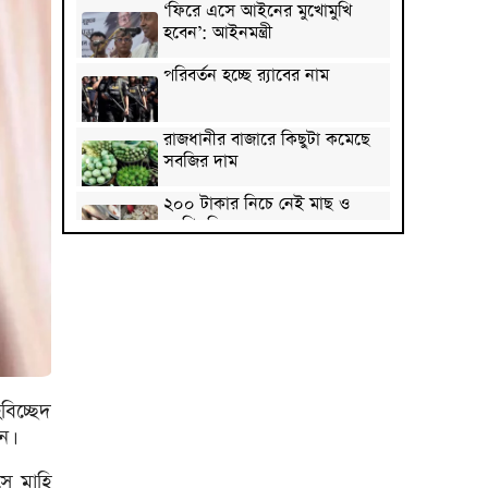
‘ফিরে এসে আইনের মুখোমুখি
হবেন’: আইনমন্ত্রী
পরিবর্তন হচ্ছে র‌্যাবের নাম
রাজধানীর বাজারে কিছুটা কমেছে
সবজির দাম
২০০ টাকার নিচে নেই মাছ ও
মুরগি, ডিমের ডজন ১৫০
সিলেটে দুই বাসের মুখোমুখি
সংঘর্ষে নিহত ৭
দেশের সাত অঞ্চলে ৬০
কিলোমিটার বেগে ঝড়-বৃষ্টির
সতর্কতা
বগুড়ায় বাসচাপায় নিহত ৬
বিচ্ছেদ
ন।
জন্মসূত্রে মার্কিন নাগরিকত্ব
ে মাহি