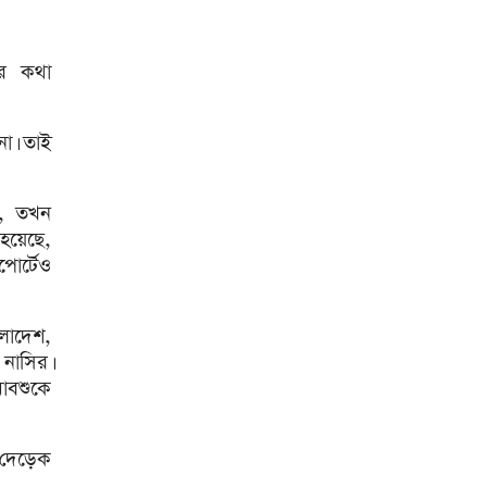
৫টি নির্বাচন সম্পন্ন হবে’
দুই-তিন দিনেই স্বাভাবিক হবে
গ্যাস সরবরাহ: জ্বালানি মন্ত্রী
ের কথা
মহেশখালী থেকে গ্যাস সরবরাহ
বাড়ল
না। তাই
স্বর্ণ খাতকে বৈধ-জবাবদিহিমূলক
শিল্পে রূপান্তরের উদ্যোগ
ম, তখন
হামে ২৪ ঘণ্টায় আক্রান্ত ৮৬০,
 হয়েছে,
মৃত্যু ৬
োর্টেও
শিকল ভেঙেছি গণতন্ত্র প্রতিষ্ঠায়:
তথ্যমন্ত্রী
ংলাদেশ,
 নাসির।
২০ আগস্ট রাষ্ট্রপতি নির্বাচন
মাবশুকে
শব্দদূষণ নিয়ন্ত্রণে কঠোর হচ্ছে
সরকার
 দেড়েক