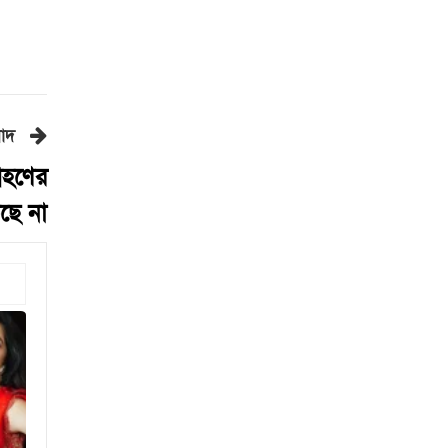
মেয়েকে নিয়ে বাবার কবর
জিয়ারতে জুবাইদা রহমান
১১ দলীয় ঐক্যের ঘেরাও কর্মসূচি
ঘিরে সচিবালয়ের সব গেট বন্ধ
নদীদূষণ রোধে প্রধানমন্ত্রীর নতুন
বাদ
নির্দেশ
্রহণের
সব নাগরিকের স্বাস্থ্যসেবা নিশ্চিতে
সরকার বদ্ধপরিকর: স্বাস্থ্য প্রতিমন্ত্রী
ছে না
রাষ্ট্রপতি নির্বাচনের ভোটার তালিকা
ইসিতে পাঠিয়েছে সংসদ