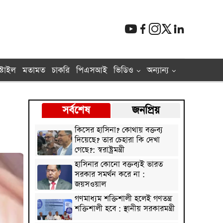
্টাইল
মতামত
চাকরি
পিএসআই
ভিডিও
অন্যান্য
সর্বশেষ
জনপ্রিয়
কিসের হাসিনা? কোথায় বক্তব্য
দিয়েছে? তার চেহারা কি দেখা
গেছে?: স্বরাষ্ট্রমন্ত্রী
হাসিনার কোনো বক্তব্যই ভারত
সরকার সমর্থন করে না :
জয়সওয়াল
গণমাধ্যম শক্তিশালী হলেই গণতন্ত্র
শক্তিশালী হবে : স্থানীয় সরকারমন্ত্রী