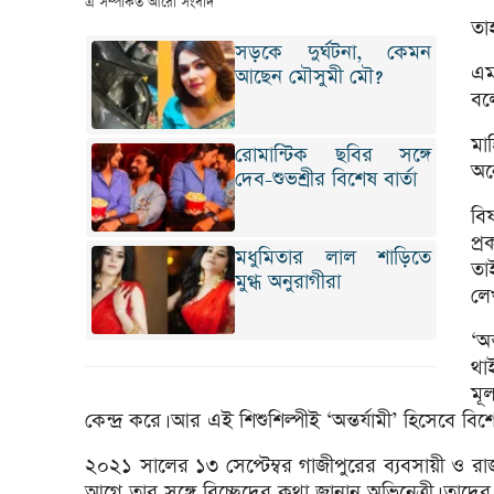
এ সম্পর্কিত আরো সংবাদ
তা
সড়কে দুর্ঘটনা, কেমন
এম
আছেন মৌসুমী মৌ?
বল
মা
রোমান্টিক ছবির সঙ্গে
অন
দেব-শুভশ্রীর বিশেষ বার্তা
বি
প্
মধুমিতার লাল শাড়িতে
তা
মুগ্ধ অনুরাগীরা
লে
‘অ
থা
মূ
কেন্দ্র করে। আর এই শিশুশিল্পীই ‘অন্তর্যামী’ হিসেবে ব
২০২১ সালের ১৩ সেপ্টেম্বর গাজীপুরের ব্যবসায়ী ও র
আগে তার সঙ্গে বিচ্ছেদের কথা জানান অভিনেত্রী। তাদের