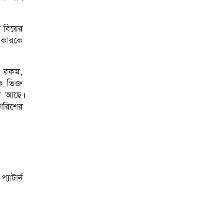
সীমিতের বিলে স্বাক্ষর করলেন
ট্রাম্প
জুলাই গণঅভ্যুত্থান বিতর্কিত করার
 বিয়ের
অপচেষ্টা চলছে: সমাজকল্যাণ
রকারকে
প্রতিমন্ত্রী
২৪ ঘণ্টায় ডেঙ্গু নিয়ে হাসপাতালে
ভর্তি ৪৭১
 এ রকম,
ে তিক্ত
ঢাকাসহ ১০ অঞ্চলে ঝড়বৃষ্টির
গ আছে।
আভাস
ফারিশের
উন্নত দেশগুলোতে চাকরি হারানোর
ঝুঁকি তিন গুণ বেশি : বিশ্বব্যাংক
বাংলাদেশি কৃষি শ্রমিকদের ভিসা
দেবে ওমান
চার বছরে ফ্যামিলি কার্ডের
যাটার্ন
আওতায় আসবে ১ কোটি ৬০ লাখ
পরিবার
‘চলতি অর্থবছরেই স্থানীয় সরকারের