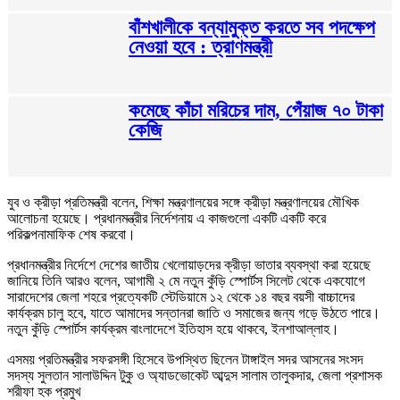
বাঁশখালীকে বন্যামুক্ত করতে সব পদক্ষেপ
নেওয়া হবে : ত্রাণমন্ত্রী
কমেছে কাঁচা মরিচের দাম, পেঁয়াজ ৭০ টাকা
কেজি
যুব ও ক্রীড়া প্রতিমন্ত্রী বলেন, শিক্ষা মন্ত্রণালয়ের সঙ্গে ক্রীড়া মন্ত্রণালয়ের মৌখিক
আলোচনা হয়েছে। প্রধানমন্ত্রীর নির্দেশনায় এ কাজগুলো একটি একটি করে
পরিকল্পনামাফিক শেষ করবো।
প্রধানমন্ত্রীর নির্দেশে দেশের জাতীয় খেলোয়াড়দের ক্রীড়া ভাতার ব্যবস্থা করা হয়েছে
জানিয়ে তিনি আরও বলেন, আগামী ২ মে নতুন কুঁড়ি স্পোর্টস সিলেট থেকে একযোগে
সারাদেশের জেলা শহরে প্রত্যেকটি স্টেডিয়ামে ১২ থেকে ১৪ বছর বয়সী বাচ্চাদের
কার্যক্রম চালু হবে, যাতে আমাদের সন্তানরা জাতি ও সমাজের জন্য গড়ে উঠতে পারে।
নতুন কুঁড়ি স্পোর্টস কার্যক্রম বাংলাদেশে ইতিহাস হয়ে থাকবে, ইনশাআল্লাহ।
এসময় প্রতিমন্ত্রীর সফরসঙ্গী হিসেবে উপস্থিত ছিলেন টাঙ্গাইল সদর আসনের সংসদ
সদস্য সুলতান সালাউদ্দিন টুকু ও অ্যাডভোকেট আব্দুস সালাম তালুকদার, জেলা প্রশাসক
শরীফা হক প্রমুখ