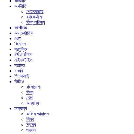
রাজনীতি
অর্থনীতি
শেয়ারবাজার
ব্যাংক-বীমা
বিশ্ব বাণিজ্য
কর্পোরেট
আন্তর্জাতিক
খেলা
বিনোদন
প্রযুক্তি
ধর্ম ও জীবন
লাইফস্টাইল
মতামত
চাকরি
পিএসআই
ভিডিও
বাংলাদেশ
বিশ্ব
খেলা
অন্যান্য
অন্যান্য
অফিস আদালত
শিক্ষা
স্বাস্থ্য
প্রবাস