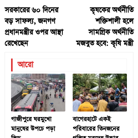
সরকারের ৬০ দিনের
কৃষকের অর্থনীতি
বড় সাফল্য, জনগণ
শক্তিশালী হলে
প্রধানমন্ত্রীর ওপর আস্থা
সামগ্রিক অর্থনীতি
রেখেছেন
মজবুত হবে: কৃষি মন্ত্রী
আরো
গাজীপুরে ঘরমুখো
বাগেরহাটে একই
মানুষের উপচে পড়া
পরিবারের তিনজনের