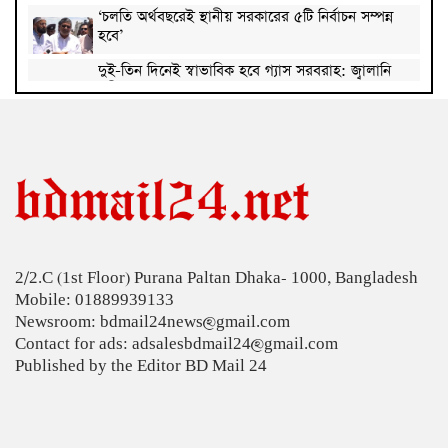
‘চলতি অর্থবছরেই স্থানীয় সরকারের ৫টি নির্বাচন সম্পন্ন
হবে’
দুই-তিন দিনেই স্বাভাবিক হবে গ্যাস সরবরাহ: জ্বালানি
মন্ত্রী
মহেশখালী থেকে গ্যাস সরবরাহ বাড়ল
স্বর্ণ খাতকে বৈধ-জবাবদিহিমূলক শিল্পে রূপান্তরের
উদ্যোগ
হামে ২৪ ঘণ্টায় আক্রান্ত ৮৬০, মৃত্যু ৬
2/2.C (1st Floor) Purana Paltan Dhaka- 1000, Bangladesh
শিকল ভেঙেছি গণতন্ত্র প্রতিষ্ঠায়: তথ্যমন্ত্রী
Mobile: 01889939133
Newsroom: bdmail24news@gmail.com
২০ আগস্ট রাষ্ট্রপতি নির্বাচন
Contact for ads: adsalesbdmail24@gmail.com
Published by the Editor BD Mail 24
শব্দদূষণ নিয়ন্ত্রণে কঠোর হচ্ছে সরকার