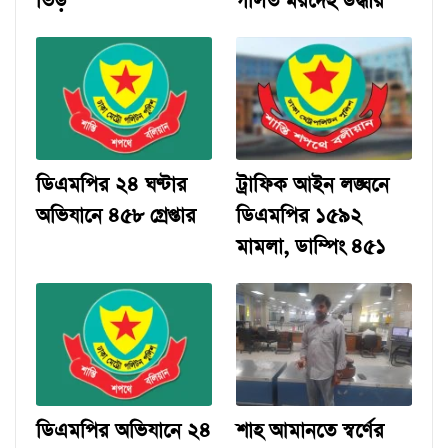
ভিড়
গলিত মরদেহ উদ্ধার
ডিএমপির ২৪ ঘণ্টার
ট্রাফিক আইন লঙ্ঘনে
অভিযানে ৪৫৮ গ্রেপ্তার
ডিএমপির ১৫৯২
মামলা, ডাম্পিং ৪৫১
ডিএমপির অভিযানে ২৪
শাহ আমানতে স্বর্ণের