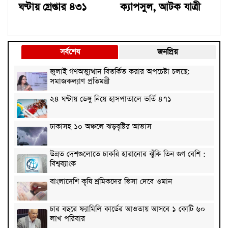
ঘণ্টায় গ্রেপ্তার ৪৩১
ক্যাপসুল, আটক যাত্রী
সর্বশেষ
জনপ্রিয়
জুলাই গণঅভ্যুত্থান বিতর্কিত করার অপচেষ্টা চলছে:
সমাজকল্যাণ প্রতিমন্ত্রী
২৪ ঘণ্টায় ডেঙ্গু নিয়ে হাসপাতালে ভর্তি ৪৭১
ঢাকাসহ ১০ অঞ্চলে ঝড়বৃষ্টির আভাস
উন্নত দেশগুলোতে চাকরি হারানোর ঝুঁকি তিন গুণ বেশি :
বিশ্বব্যাংক
বাংলাদেশি কৃষি শ্রমিকদের ভিসা দেবে ওমান
চার বছরে ফ্যামিলি কার্ডের আওতায় আসবে ১ কোটি ৬০
লাখ পরিবার