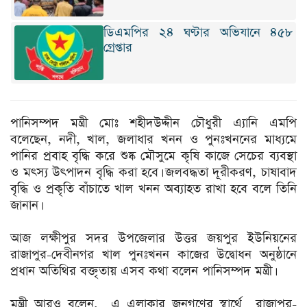
ডিএমপির ২৪ ঘণ্টার অভিযানে ৪৫৮
গ্রেপ্তার
‎পানিসম্পদ মন্ত্রী মোঃ শহীদউদ্দীন চৌধুরী এ্যানি এমপি
বলেছেন, নদী, খাল, জলাধার খনন ও পুনঃখননের মাধ্যমে
পানির প্রবাহ বৃদ্ধি করে শুষ্ক মৌসুমে কৃষি কাজে সেচের ব্যবস্থা
ও মৎস্য উৎপাদন বৃদ্ধি করা হবে। জলবদ্ধতা দূরীকরণ, চাষাবাদ
বৃদ্ধি ও প্রকৃতি বাঁচাতে খাল খনন অব্যাহত রাখা হবে বলে তিনি
জানান।
‎আজ লক্ষীপুর সদর উপজেলার উত্তর জয়পুর ইউনিয়নের
রাজাপুর-দেবীনগর খাল পুনঃখনন কাজের উদ্বোধন অনুষ্ঠানে
প্রধান অতিথির বক্তৃতায় এসব কথা বলেন পানিসম্পদ মন্ত্রী।
‎মন্ত্রী আরও বলেন, এ এলাকার জনগণের স্বার্থে রাজাপুর-