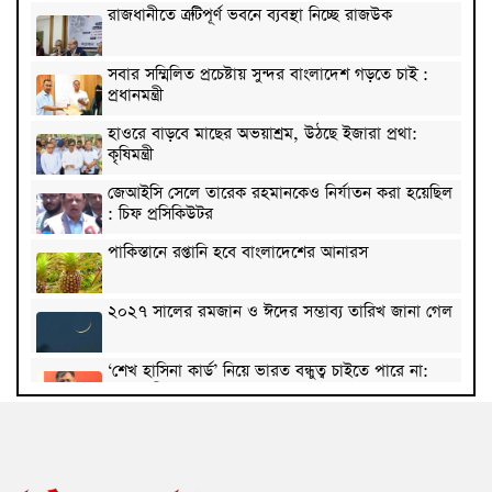
রাজধানীতে ত্রুটিপূর্ণ ভবনে ব্যবস্থা নিচ্ছে রাজউক
সবার সম্মিলিত প্রচেষ্টায় সুন্দর বাংলাদেশ গড়তে চাই :
প্রধানমন্ত্রী
হাওরে বাড়বে মাছের অভয়াশ্রম, উঠছে ইজারা প্রথা:
কৃষিমন্ত্রী
জেআইসি সেলে তারেক রহমানকেও নির্যাতন করা হয়েছিল
: চিফ প্রসিকিউটর
পাকিস্তানে রপ্তানি হবে বাংলাদেশের আনারস
২০২৭ সালের রমজান ও ঈদের সম্ভাব্য তারিখ জানা গেল
‘শেখ হাসিনা কার্ড’ নিয়ে ভারত বন্ধুত্ব চাইতে পারে না:
স্বরাষ্ট্রমন্ত্রী
সাড়ে ৬ বছরে মোটরসাইকেল দুর্ঘটনায় নিহত ১৫ হাজার
৭১২ জন
প্রকল্পের ধীর বাস্তবায়নই অর্থনৈতিক অগ্রগতির বাধা: অর্থ