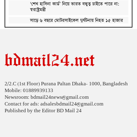
‘শেখ হাসিনা কার্ড’ নিয়ে ভারত বন্ধুত্ব চাইতে পারে না:
স্বরাষ্ট্রমন্ত্রী
সাড়ে ৬ বছরে মোটরসাইকেল দুর্ঘটনায় নিহত ১৫ হাজার
৭১২ জন
প্রকল্পের ধীর বাস্তবায়নই অর্থনৈতিক অগ্রগতির বাধা: অর্থ
উপদেষ্টা
জিডিপির ৫ শতাংশ চিকিৎসা খাতে ব্যয় করা হবে: মির্জা
ফখরুল
চিকিৎসকদের পেশাগত দায়িত্বে রাজনীতি যেন বাধা না
হয়: প্রধানমন্ত্রী
2/2.C (1st Floor) Purana Paltan Dhaka- 1000, Bangladesh
চিকিৎসক সমাবেশের উদ্বোধন করেছেন প্রধানমন্ত্রী
Mobile: 01889939133
Newsroom: bdmail24news@gmail.com
আগস্টের শেষ দিকে টানা ৪ দিনের ছুটি
Contact for ads: adsalesbdmail24@gmail.com
Published by the Editor BD Mail 24
বাজার সিন্ডিকেট ও মজুতদারি করলে কঠোর ব্যবস্থা:
আইনমন্ত্রী
ফিফা সভাপতির বিরুদ্ধে এবার ‘বিয়ে বহির্ভূত প্রেমে’র