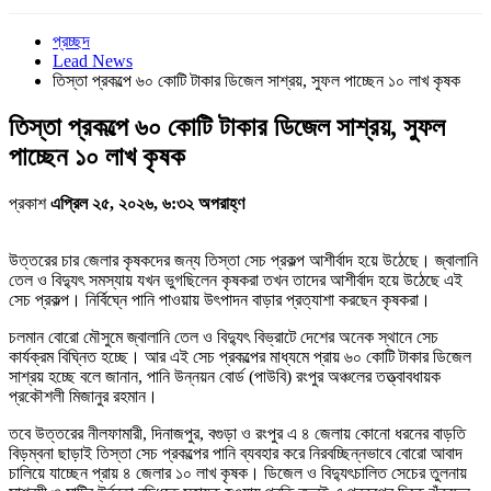
প্রচ্ছদ
Lead News
তিস্তা প্রকল্পে ৬০ কোটি টাকার ডিজেল সাশ্রয়, সুফল পাচ্ছেন ১০ লাখ কৃষক
তিস্তা প্রকল্পে ৬০ কোটি টাকার ডিজেল সাশ্রয়, সুফল
পাচ্ছেন ১০ লাখ কৃষক
প্রকাশ
এপ্রিল ২৫, ২০২৬, ৬:৩২ অপরাহ্ণ
উত্তরের চার জেলার কৃষকদের জন্য তিস্তা সেচ প্রকল্প আশীর্বাদ হয়ে উঠেছে। জ্বালানি
তেল ও বিদ্যুৎ সমস্যায় যখন ভুগছিলেন কৃষকরা তখন তাদের আশীর্বাদ হয়ে উঠেছে এই
সেচ প্রকল্প। নির্বিঘ্নে পানি পাওয়ায় উৎপাদন বাড়ার প্রত্যাশা করছেন কৃষকরা।
চলমান বোরো মৌসুমে জ্বালানি তেল ও বিদ্যুৎ বিভ্রাটে দেশের অনেক স্থানে সেচ
কার্যক্রম বিঘ্নিত হচ্ছে। আর এই সেচ প্রকল্পের মাধ্যমে প্রায় ৬০ কোটি টাকার ডিজেল
সাশ্রয় হচ্ছে বলে জানান, পানি উন্নয়ন বোর্ড (পাউবি) রংপুর অঞ্চলের তত্ত্বাবধায়ক
প্রকৌশলী মিজানুর রহমান।
তবে উত্তরের নীলফামারী, দিনাজপুর, বগুড়া ও রংপুর এ ৪ জেলায় কোনো ধরনের বাড়তি
বিড়ম্বনা ছাড়াই তিস্তা সেচ প্রকল্পের পানি ব্যবহার করে নিরবচ্ছিন্নভাবে বোরো আবাদ
চালিয়ে যাচ্ছেন প্রায় ৪ জেলার ১০ লাখ কৃষক। ডিজেল ও বিদ্যুৎচালিত সেচের তুলনায়