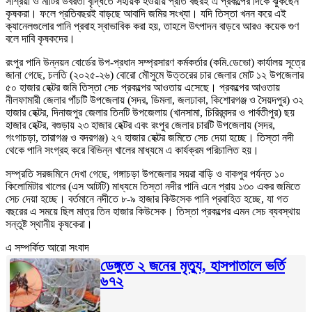
সাশ্রয়ী ও মাটির উর্বরতা বৃদ্ধিতে সহায়ক হওয়ায় প্রতি বছরই এ প্রকল্পের দিকে ঝুঁকছেন
কৃষকরা। ফলে প্রতিবছরই বাড়ছে আবাদি জমির সংখ্যা। যদি তিস্তা খনন করে এই
ক্যানেলগুলোর পানি প্রবাহ স্বাভাবিক করা হয়, তাহলে উৎপাদন বাড়বে আরও কয়েক গুণ
বলে দাবি কৃষকদের।
রংপুর পানি উন্নয়ন বোর্ডের উপ-প্রধান সম্প্রসারণ কর্মকর্তার (কমি.ডেভো) কার্যালয় সূত্রে
জানা গেছে, চলতি (২০২৫-২৬) বোরো মৌসুমে উত্তরের চার জেলার মোট ১২ উপজেলার
৫০ হাজার হেক্টর জমি তিস্তা সেচ প্রকল্পের আওতায় এসেছে। প্রকল্পের আওতায়
নীলফামারী জেলার পাঁচটি উপজেলায় (সদর, ডিমলা, জলঢাকা, কিশোরগঞ্জ ও সৈয়দপুর) ৩২
হাজার হেক্টর, দিনাজপুর জেলার তিনটি উপজেলায় (খানসামা, চিরিরবন্দর ও পার্বতীপুর) ছয়
হাজার হেক্টর, বগুড়ায় ২৩ হাজার হেক্টর এবং রংপুর জেলার চারটি উপজেলায় (সদর,
গংগাচড়া, তারাগঞ্জ ও বদরগঞ্জ) ২৭ হাজার হেক্টর জমিতে সেচ দেয়া হচ্ছে। তিস্তা নদী
থেকে পানি সংগ্রহ করে বিভিন্ন খালের মাধ্যমে এ কার্যক্রম পরিচালিত হয়।
সম্প্রতি সরজমিনে দেখা গেছে, গঙ্গাচড়া উপজেলার সয়রা বাড়ি ও বাকপুর পর্যন্ত ১০
কিলোমিটার খালের (এস আটটি) মাধ্যমে তিস্তা নদীর পানি এনে প্রায় ১৩০ একর জমিতে
সেচ দেয়া হচ্ছে। বর্তমানে নদীতে ৮-৯ হাজার কিউসেক পানি প্রবাহিত হচ্ছে, যা গত
বছরের এ সময়ে ছিল মাত্র তিন হাজার কিউসেক। তিস্তা প্রকল্পের এমন সেচ ব্যবস্থায়
সন্তুষ্ট স্থানীয় কৃষকেরা।
এ সম্পর্কিত আরো সংবাদ
ডেঙ্গুতে ২ জনের মৃত্যু, হাসপাতালে ভর্তি
৬৭২