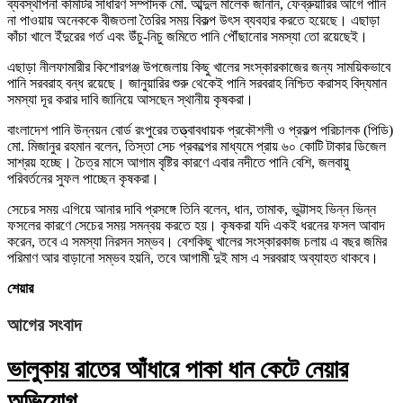
ব্যবস্থাপনা কমিটির সাধারণ সম্পাদক মো. আব্দুল মালেক জানান, ফেব্রুয়ারির আগে পানি
না পাওয়ায় অনেককে বীজতলা তৈরির সময় বিকল্প উৎস ব্যবহার করতে হয়েছে। এছাড়া
কাঁচা খালে ইঁদুরের গর্ত এবং উঁচু-নিচু জমিতে পানি পৌঁছানোর সমস্যা তো রয়েছেই।
এছাড়া নীলফামারীর কিশোরগঞ্জ উপজেলায় কিছু খালের সংস্কারকাজের জন্য সাময়িকভাবে
পানি সরবরাহ বন্ধ রয়েছে। জানুয়ারির শুরু থেকেই পানি সরবরাহ নিশ্চিত করাসহ বিদ্যমান
সমস্যা দূর করার দাবি জানিয়ে আসছেন স্থানীয় কৃষকরা।
বাংলাদেশ পানি উন্নয়ন বোর্ড রংপুরের তত্ত্বাবধায়ক প্রকৌশলী ও প্রকল্প পরিচালক (পিডি)
মো. মিজানুর রহমান বলেন, তিস্তা সেচ প্রকল্পের মাধ্যমে প্রায় ৬০ কোটি টাকার ডিজেল
সাশ্রয় হচ্ছে। চৈত্র মাসে আগাম বৃষ্টির কারণে এবার নদীতে পানি বেশি, জলবায়ু
পরিবর্তনের সুফল পাচ্ছেন কৃষকরা।
সেচের সময় এগিয়ে আনার দাবি প্রসঙ্গে তিনি বলেন, ধান, তামাক, ভুট্টাসহ ভিন্ন ভিন্ন
ফসলের কারণে সেচের সময় সমন্বয় করতে হয়। কৃষকরা যদি একই ধরনের ফসল আবাদ
করেন, তবে এ সমস্যা নিরসন সম্ভব। বেশকিছু খালের সংস্কারকাজ চলায় এ বছর জমির
পরিমাণ আর বাড়ানো সম্ভব হয়নি, তবে আগামী দুই মাস এ সরবরাহ অব্যাহত থাকবে।
শেয়ার
আগের সংবাদ
ভালুকায় রাতের আঁধারে পাকা ধান কেটে নেয়ার
অভিযোগ