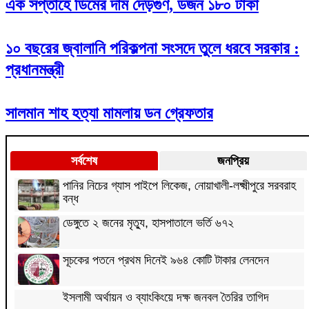
এক সপ্তাহে ডিমের দাম দেড়গুণ, ডজন ১৮০ টাকা
১০ বছরের জ্বালানি পরিকল্পনা সংসদে তুলে ধরবে সরকার :
প্রধানমন্ত্রী
সালমান শাহ হত্যা মামলায় ডন গ্রেফতার
সর্বশেষ
জনপ্রিয়
পানির নিচের গ্যাস পাইপে লিকেজ, নোয়াখালী-লক্ষ্মীপুরে সরবরাহ
বন্ধ
ডেঙ্গুতে ২ জনের মৃত্যু, হাসপাতালে ভর্তি ৬৭২
সূচকের পতনে প্রথম দিনেই ৯৬৪ কোটি টাকার লেনদেন
ইসলামী অর্থায়ন ও ব্যাংকিংয়ে দক্ষ জনবল তৈরির তাগিদ