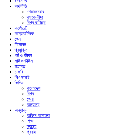
রাজনীতি
অর্থনীতি
শেয়ারবাজার
ব্যাংক-বীমা
বিশ্ব বাণিজ্য
কর্পোরেট
আন্তর্জাতিক
খেলা
বিনোদন
প্রযুক্তি
ধর্ম ও জীবন
লাইফস্টাইল
মতামত
চাকরি
পিএসআই
ভিডিও
বাংলাদেশ
বিশ্ব
খেলা
অন্যান্য
অন্যান্য
অফিস আদালত
শিক্ষা
স্বাস্থ্য
প্রবাস