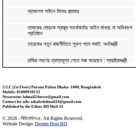
ব্যাকলেস গাউনে মিমের গ্ল্যামার
তামাকের মোড়কে স্বাস্থ্য সতর্কবার্তায় আইন মানছে না অধিকাংশ
প্রতিষ্ঠান
তারেকের নতুন রাজনীতিতে সুফল পাবে সবাই: অর্থমন্ত্রী
চাষিরা লবণের ন্যায্যমূল্য পেতে শুরু করেছেন : স্বরাষ্ট্রমন্ত্রী
এক সপ্তাহে ডিমের দাম দেড়গুণ, ডজন ১৮০ টাকা
2/2.C (1st Floor) Purana Paltan Dhaka- 1000, Bangladesh
Mobile: 01889939133
১০ বছরের জ্বালানি পরিকল্পনা সংসদে তুলে ধরবে সরকার :
Newsroom: bdmail24news@gmail.com
প্রধানমন্ত্রী
Contact for ads: adsalesbdmail24@gmail.com
Published by the Editor BD Mail 24
সালমান শাহ হত্যা মামলায় ডন গ্রেফতার
© 2026 - বিডিমেইল২৪. All Rights Reserved.
Website Design:
Design Host BD
নতুন ভোটার তালিকার দাবি-আপত্তির শেষ সময় ২৪ আগস্ট