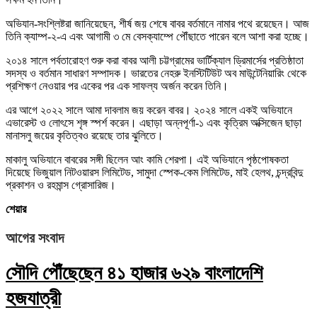
অভিযান-সংশ্লিষ্টরা জানিয়েছেন, শীর্ষ জয় শেষে বাবর বর্তমানে নামার পথে রয়েছেন। আজ
তিনি ক্যাম্প-২-এ এবং আগামী ৩ মে বেসক্যাম্পে পৌঁছাতে পারেন বলে আশা করা হচ্ছে।
২০১৪ সালে পর্বতারোহণ শুরু করা বাবর আলী চট্টগ্রামের ভার্টিক্যাল ড্রিমার্সের প্রতিষ্ঠাতা
সদস্য ও বর্তমান সাধারণ সম্পাদক। ভারতের নেহরু ইনস্টিটিউট অব মাউন্টেনিয়ারিং থেকে
প্রশিক্ষণ নেওয়ার পর একের পর এক সাফল্য অর্জন করেন তিনি।
এর আগে ২০২২ সালে আমা দাবলাম জয় করেন বাবর। ২০২৪ সালে একই অভিযানে
এভারেস্ট ও লোৎসে শৃঙ্গ স্পর্শ করেন। এছাড়া অন্নপূর্ণা-১ এবং কৃত্রিম অক্সিজেন ছাড়া
মানাসলু জয়ের কৃতিত্বও রয়েছে তার ঝুলিতে।
মাকালু অভিযানে বাবরের সঙ্গী ছিলেন আং কামি শেরপা। এই অভিযানে পৃষ্ঠপোষকতা
দিয়েছে ভিজুয়াল নিটওয়ারস লিমিটেড, সামুদা স্পেক-কেম লিমিটেড, মাই হেলথ, চন্দ্রবিন্দু
প্রকাশন ও রহমান্স গ্রোসারিজ।
শেয়ার
আগের সংবাদ
সৌদি পৌঁছেছেন ৪১ হাজার ৬২৯ বাংলাদেশি
হজযাত্রী