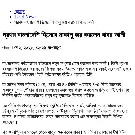
প্রচ্ছদ
Lead News
প্রথম বাংলাদেশি হিসেবে মাকালু জয় করলেন বাবর আলী
প্রথম বাংলাদেশি হিসেবে মাকালু জয় করলেন বাবর আলী
প্রকাশ
মে ২, ২০২৬, ১২:২৯ অপরাহ্ণ
বাংলাদেশের পর্বতারোহণ ইতিহাসে নতুন অধ্যায় যোগ করলেন বাবর আলী। তিনি প্রথম
বাংলাদেশি হিসেবে জয় করেন বিশ্বের পঞ্চম উচ্চতম পর্বত মাকালু। একই সঙ্গে আট হাজার
মিটারের বেশি উচ্চতার পাঁচটি পর্বত জয়ের কীর্তিও গড়লেন তিনি।
বাংলাদেশ সময় শনিবার (২ মে) ভোর ৫টা ৪৫ মিনিটে ৮ হাজার ৪৮৫ মিটার উচ্চতার
মাকালুর চূড়ায় পৌঁছান বাবর। নেপালের মহালাঙ্গুর হিমাল অঞ্চলে অবস্থিত এই দুর্গম শৃঙ্গ
দীর্ঘদিন ধরেই পর্বতারোহীদের জন্য বড় চ্যালেঞ্জ হিসেবে পরিচিত।
‘এক্সপিডিশন মাকালু: দ্য ফিফথ ফ্রন্টিয়ার’ শিরোনামে এই অভিযানের আয়োজন করে
চট্টগ্রামভিত্তিক পর্বতারোহণ সংগঠন ভার্টিক্যাল ড্রিমার্স। সংগঠনটির সভাপতি ফরহান
জামান নেপালের আউটফিটার মোহন লামসালের বরাতে এই সাফল্যের বিষয়টি নিশ্চিত
করেছেন।
গত ৭ এপ্রিল বাংলাদেশ থেকে যাত্রা শুরু করেন বাবর। ৯ এপ্রিল নেপালের টুমলিংটার