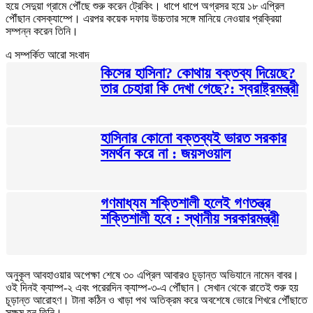
হয়ে সেদুয়া গ্রামে পৌঁছে শুরু করেন ট্রেকিং। ধাপে ধাপে অগ্রসর হয়ে ১৮ এপ্রিল
পৌঁছান বেসক্যাম্পে। এরপর কয়েক দফায় উচ্চতার সঙ্গে মানিয়ে নেওয়ার প্রক্রিয়া
সম্পন্ন করেন তিনি।
এ সম্পর্কিত আরো সংবাদ
কিসের হাসিনা? কোথায় বক্তব্য দিয়েছে?
তার চেহারা কি দেখা গেছে?: স্বরাষ্ট্রমন্ত্রী
হাসিনার কোনো বক্তব্যই ভারত সরকার
সমর্থন করে না : জয়সওয়াল
গণমাধ্যম শক্তিশালী হলেই গণতন্ত্র
শক্তিশালী হবে : স্থানীয় সরকারমন্ত্রী
অনুকূল আবহাওয়ার অপেক্ষা শেষে ৩০ এপ্রিল আবারও চূড়ান্ত অভিযানে নামেন বাবর।
ওই দিনই ক্যাম্প-২ এবং পরেরদিন ক্যাম্প-৩-এ পৌঁছান। সেখান থেকে রাতেই শুরু হয়
চূড়ান্ত আরোহণ। টানা কঠিন ও খাড়া পথ অতিক্রম করে অবশেষে ভোরে শিখরে পৌঁছাতে
সক্ষম হন তিনি।