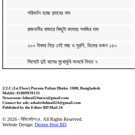
পরিবর্তন হচ্ছে র‌্যাবের নাম
রাজধানীর বাজারে কিছুটা কমেছে সবজির দাম
২০০ টাকার নিচে নেই মাছ ও মুরগি, ডিমের ডজন ১৫০
সিলেটে দুই বাসের মুখোমুখি সংঘর্ষে নিহত ৭
দেশের সাত অঞ্চলে ৬০ কিলোমিটার বেগে ঝড়-বৃষ্টির সতর্কতা
2/2.C (1st Floor) Purana Paltan Dhaka- 1000, Bangladesh
Mobile: 01889939133
বগুড়ায় বাসচাপায় নিহত ৬
Newsroom: bdmail24news@gmail.com
Contact for ads: adsalesbdmail24@gmail.com
Published by the Editor BD Mail 24
জন্মসূত্রে মার্কিন নাগরিকত্ব সীমিতের বিলে স্বাক্ষর করলেন
ট্রাম্প
© 2026 - বিডিমেইল২৪. All Rights Reserved.
Website Design:
Design Host BD
জুলাই গণঅভ্যুত্থান বিতর্কিত করার অপচেষ্টা চলছে:
সমাজকল্যাণ প্রতিমন্ত্রী