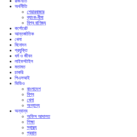
রাজনীতি
অর্থনীতি
শেয়ারবাজার
ব্যাংক-বীমা
বিশ্ব বাণিজ্য
কর্পোরেট
আন্তর্জাতিক
খেলা
বিনোদন
প্রযুক্তি
ধর্ম ও জীবন
লাইফস্টাইল
মতামত
চাকরি
পিএসআই
ভিডিও
বাংলাদেশ
বিশ্ব
খেলা
অন্যান্য
অন্যান্য
অফিস আদালত
শিক্ষা
স্বাস্থ্য
প্রবাস