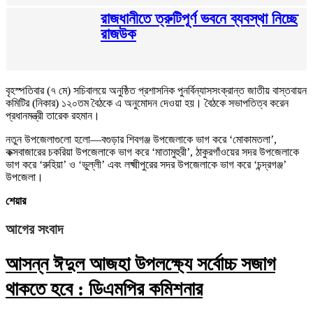
রাজধানীতে ত্রুটিপূর্ণ ভবনে ব্যবস্থা নিচ্ছে
রাজউক
বৃহস্পতিবার (৭ মে) সচিবালয়ে অনুষ্ঠিত প্রশাসনিক পুনর্বিন্যাসসংক্রান্ত জাতীয় বাস্তবায়ন
কমিটির (নিকার) ১২০তম বৈঠকে এ অনুমোদন দেওয়া হয়। বৈঠকে সভাপতিত্ব করেন
প্রধানমন্ত্রী তারেক রহমান।
নতুন উপজেলাগুলো হলো—বগুড়ার শিবগঞ্জ উপজেলাকে ভাগ করে ‘মোকামতলা’,
কক্সবাজারের চকরিয়া উপজেলাকে ভাগ করে ‘মাতামুহুরী’, ঠাকুরগাঁওয়ের সদর উপজেলাকে
ভাগ করে ‘রুহিয়া’ ও ‘ভুল্লী’ এবং লক্ষ্মীপুরের সদর উপজেলাকে ভাগ করে ‘চন্দ্রগঞ্জ’
উপজেলা।
শেয়ার
আগের সংবাদ
আসন্ন ঈদুল আজহা উপলক্ষ্যে সর্বোচ্চ সজাগ
থাকতে হবে : ডিএমপির কমিশনার