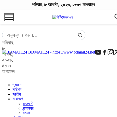
শনিবার, ৮ আগস্ট, ২০২৬, ৫:৩৭ অপরাহ্ণ
শনিবার,
৮
BDMAIL24 - https://www.bdmail24.net
আগস্ট,
২০২৬,
৫:৩৭
অপরাহ্ণ
প্রচ্ছদ
সর্বশেষ
জাতীয়
সারাদেশ
রাজধানী
বন্দরনগর
জেলা