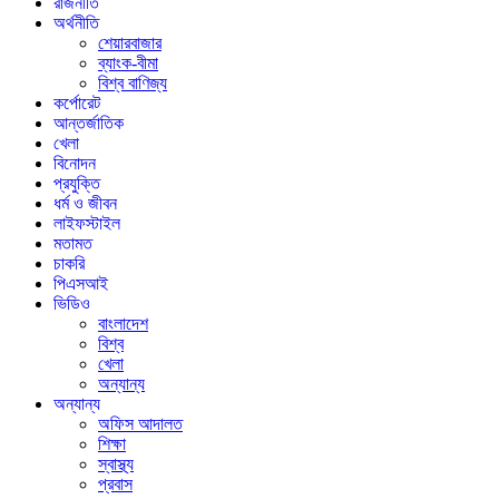
রাজনীতি
অর্থনীতি
শেয়ারবাজার
ব্যাংক-বীমা
বিশ্ব বাণিজ্য
কর্পোরেট
আন্তর্জাতিক
খেলা
বিনোদন
প্রযুক্তি
ধর্ম ও জীবন
লাইফস্টাইল
মতামত
চাকরি
পিএসআই
ভিডিও
বাংলাদেশ
বিশ্ব
খেলা
অন্যান্য
অন্যান্য
অফিস আদালত
শিক্ষা
স্বাস্থ্য
প্রবাস