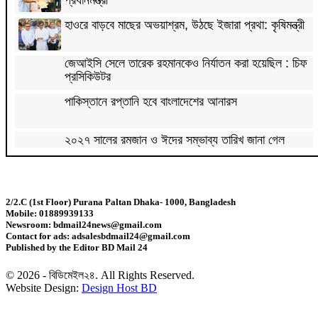
হাওরে বাড়বে মাছের অভয়াশ্রম, উঠছে ইজারা প্রথা: কৃষিমন্ত্রী
জেআইসি সেলে তারেক রহমানকেও নির্যাতন করা হয়েছিল : চিফ
প্রসিকিউটর
পাকিস্তানে রপ্তানি হবে বাংলাদেশের আনারস
২০২৭ সালের রমজান ও ঈদের সম্ভাব্য তারিখ জানা গেল
‘শেখ হাসিনা কার্ড’ নিয়ে ভারত বন্ধুত্ব চাইতে পারে না:
স্বরাষ্ট্রমন্ত্রী
2/2.C (1st Floor) Purana Paltan Dhaka- 1000, Bangladesh
Mobile: 01889939133
সাড়ে ৬ বছরে মোটরসাইকেল দুর্ঘটনায় নিহত ১৫ হাজার ৭১২
Newsroom: bdmail24news@gmail.com
জন
Contact for ads: adsalesbdmail24@gmail.com
Published by the Editor BD Mail 24
প্রকল্পের ধীর বাস্তবায়নই অর্থনৈতিক অগ্রগতির বাধা: অর্থ
উপদেষ্টা
© 2026 - বিডিমেইল২৪. All Rights Reserved.
Website Design:
Design Host BD
জিডিপির ৫ শতাংশ চিকিৎসা খাতে ব্যয় করা হবে: মির্জা ফখরুল