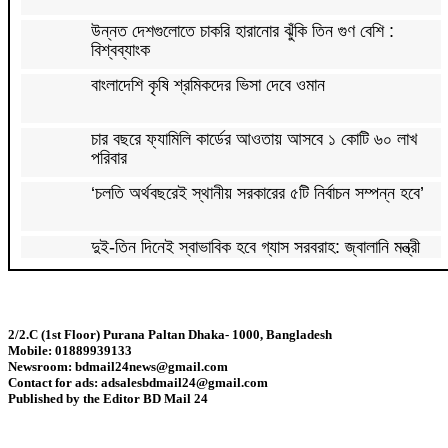
উন্নত দেশগুলোতে চাকরি হারানোর ঝুঁকি তিন গুণ বেশি :
বিশ্বব্যাংক
বাংলাদেশি কৃষি শ্রমিকদের ভিসা দেবে ওমান
চার বছরে ফ্যামিলি কার্ডের আওতায় আসবে ১ কোটি ৬০ লাখ
পরিবার
‘চলতি অর্থবছরেই স্থানীয় সরকারের ৫টি নির্বাচন সম্পন্ন হবে’
দুই-তিন দিনেই স্বাভাবিক হবে গ্যাস সরবরাহ: জ্বালানি মন্ত্রী
মহেশখালী থেকে গ্যাস সরবরাহ বাড়ল
2/2.C (1st Floor) Purana Paltan Dhaka- 1000, Bangladesh
Mobile: 01889939133
স্বর্ণ খাতকে বৈধ-জবাবদিহিমূলক শিল্পে রূপান্তরের উদ্যোগ
Newsroom: bdmail24news@gmail.com
Contact for ads: adsalesbdmail24@gmail.com
Published by the Editor BD Mail 24
হামে ২৪ ঘণ্টায় আক্রান্ত ৮৬০, মৃত্যু ৬