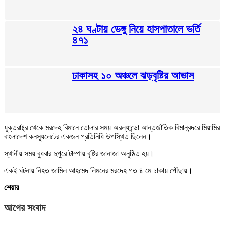
২৪ ঘণ্টায় ডেঙ্গু নিয়ে হাসপাতালে ভর্তি
৪৭১
ঢাকাসহ ১০ অঞ্চলে ঝড়বৃষ্টির আভাস
যুক্তরাষ্ট্র থেকে মরদেহ বিমানে তোলার সময় অরল্যান্ডো আন্তর্জাতিক বিমানবন্দরে মিয়ামির
বাংলাদেশ কনস্যুলেটের একজন প্রতিনিধি উপস্থিত ছিলেন।
স্থানীয় সময় বুধবার দুপুরে টাম্পায় বৃষ্টির জানাজা অনুষ্ঠিত হয়।
একই ঘটনায় নিহত জামিল আহমেদ লিমনের মরদেহ গত ৪ মে ঢাকায় পৌঁছায়।
শেয়ার
আগের সংবাদ