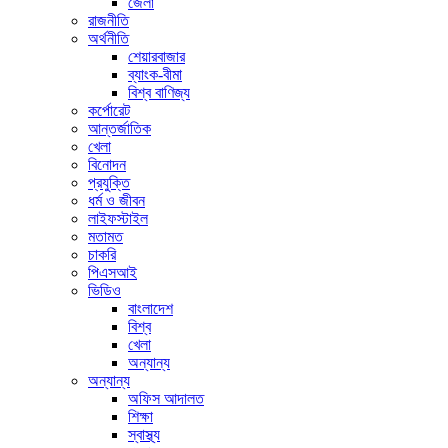
জেলা
রাজনীতি
অর্থনীতি
শেয়ারবাজার
ব্যাংক-বীমা
বিশ্ব বাণিজ্য
কর্পোরেট
আন্তর্জাতিক
খেলা
বিনোদন
প্রযুক্তি
ধর্ম ও জীবন
লাইফস্টাইল
মতামত
চাকরি
পিএসআই
ভিডিও
বাংলাদেশ
বিশ্ব
খেলা
অন্যান্য
অন্যান্য
অফিস আদালত
শিক্ষা
স্বাস্থ্য