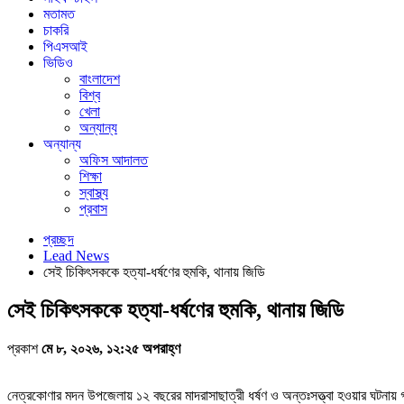
মতামত
চাকরি
পিএসআই
ভিডিও
বাংলাদেশ
বিশ্ব
খেলা
অন্যান্য
অন্যান্য
অফিস আদালত
শিক্ষা
স্বাস্থ্য
প্রবাস
প্রচ্ছদ
Lead News
সেই চিকিৎসককে হত্যা-ধর্ষণের হুমকি, থানায় জিডি
সেই চিকিৎসককে হত্যা-ধর্ষণের হুমকি, থানায় জিডি
প্রকাশ
মে ৮, ২০২৬, ১২:২৫ অপরাহ্ণ
নেত্রকোণার মদন উপজেলায় ১২ বছরের মাদরাসাছাত্রী ধর্ষণ ও অন্তঃসত্ত্বা হওয়ার ঘটনায় 