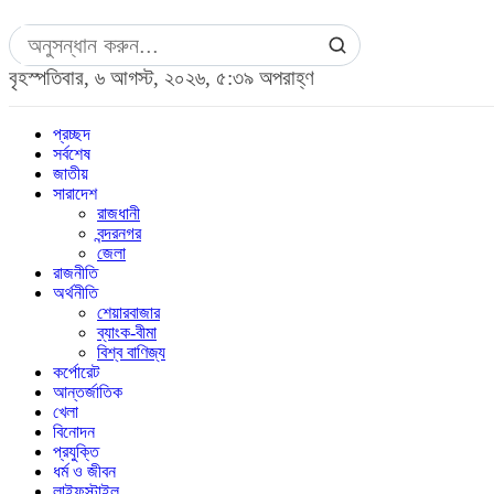
বৃহস্পতিবার, ৬ আগস্ট, ২০২৬, ৫:৩৯ অপরাহ্ণ
প্রচ্ছদ
সর্বশেষ
জাতীয়
সারাদেশ
রাজধানী
বন্দরনগর
জেলা
রাজনীতি
অর্থনীতি
শেয়ারবাজার
ব্যাংক-বীমা
বিশ্ব বাণিজ্য
কর্পোরেট
আন্তর্জাতিক
খেলা
বিনোদন
প্রযুক্তি
ধর্ম ও জীবন
লাইফস্টাইল