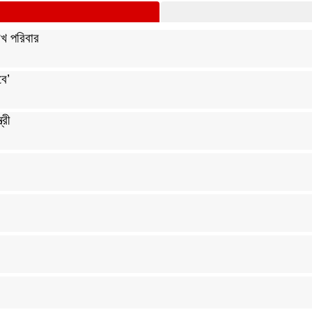
খ পরিবার
বে’
্রী