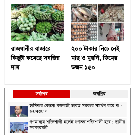
রাজধানীর বাজারে
২০০ টাকার নিচে নেই
কিছুটা কমেছে সবজির
মাছ ও মুরগি, ডিমের
দাম
ডজন ১৫০
সর্বশেষ
জনপ্রিয়
হাসিনার কোনো বক্তব্যই ভারত সরকার সমর্থন করে না :
জয়সওয়াল
গণমাধ্যম শক্তিশালী হলেই গণতন্ত্র শক্তিশালী হবে : স্থানীয়
সরকারমন্ত্রী