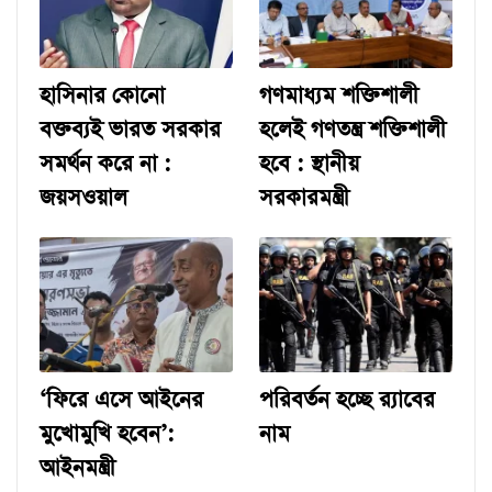
হাসিনার কোনো
গণমাধ্যম শক্তিশালী
বক্তব্যই ভারত সরকার
হলেই গণতন্ত্র শক্তিশালী
সমর্থন করে না :
হবে : স্থানীয়
জয়সওয়াল
সরকারমন্ত্রী
‘ফিরে এসে আইনের
পরিবর্তন হচ্ছে র‌্যাবের
মুখোমুখি হবেন’:
নাম
আইনমন্ত্রী