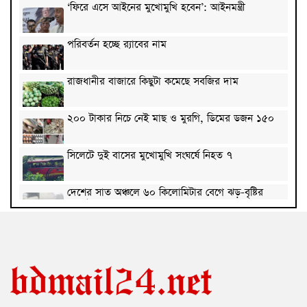
‘ফিরে এসে আইনের মুখোমুখি হবেন’: আইনমন্ত্রী
পরিবর্তন হচ্ছে র‌্যাবের নাম
রাজধানীর বাজারে কিছুটা কমেছে সবজির দাম
২০০ টাকার নিচে নেই মাছ ও মুরগি, ডিমের ডজন ১৫০
সিলেটে দুই বাসের মুখোমুখি সংঘর্ষে নিহত ৭
দেশের সাত অঞ্চলে ৬০ কিলোমিটার বেগে ঝড়-বৃষ্টির
সতর্কতা
বগুড়ায় বাসচাপায় নিহত ৬
জন্মসূত্রে মার্কিন নাগরিকত্ব সীমিতের বিলে স্বাক্ষর করলেন
ট্রাম্প
জুলাই গণঅভ্যুত্থান বিতর্কিত করার অপচেষ্টা চলছে: