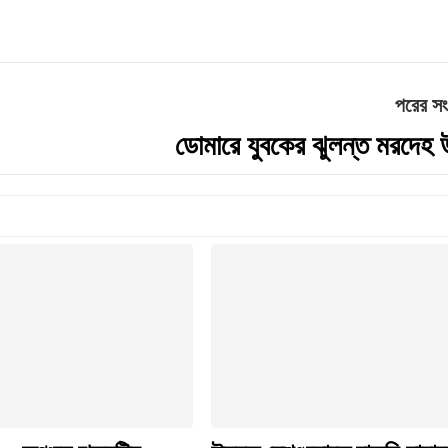
পরের স
ডোমারে যুবকের ঝুলন্ত মরদেহ উ