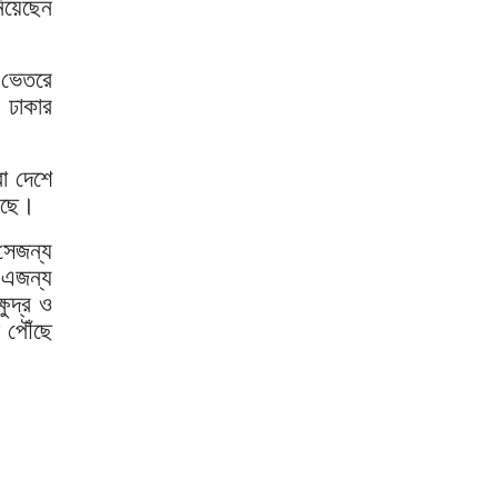
নিয়েছেন
শিকল ভেঙেছি গণতন্ত্র প্রতিষ্ঠায়:
তথ্যমন্ত্রী
র ভেতরে
২০ আগস্ট রাষ্ট্রপতি নির্বাচন
 ঢাকার
শব্দদূষণ নিয়ন্ত্রণে কঠোর হচ্ছে
রা দেশে
সরকার
য়েছে।
মেয়েকে নিয়ে বাবার কবর জিয়ারতে
 সেজন্য
জুবাইদা রহমান
 এজন্য
১১ দলীয় ঐক্যের ঘেরাও কর্মসূচি
ুদ্র ও
ঘিরে সচিবালয়ের সব গেট বন্ধ
 পৌঁছে
নদীদূষণ রোধে প্রধানমন্ত্রীর নতুন
নির্দেশ
সব নাগরিকের স্বাস্থ্যসেবা নিশ্চিতে
সরকার বদ্ধপরিকর: স্বাস্থ্য
প্রতিমন্ত্রী