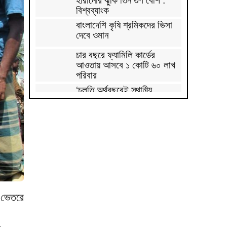
হারানোর ঝুঁকি তিন গুণ বেশি :
বিশ্বব্যাংক
বাংলাদেশি কৃষি শ্রমিকদের ভিসা
দেবে ওমান
চার বছরে ফ্যামিলি কার্ডের
আওতায় আসবে ১ কোটি ৬০ লাখ
পরিবার
‘চলতি অর্থবছরেই স্থানীয়
সরকারের ৫টি নির্বাচন সম্পন্ন
হবে’
দুই-তিন দিনেই স্বাভাবিক হবে
গ্যাস সরবরাহ: জ্বালানি মন্ত্রী
মহেশখালী থেকে গ্যাস সরবরাহ
বাড়ল
স্বর্ণ খাতকে বৈধ-জবাবদিহিমূলক
শিল্পে রূপান্তরের উদ্যোগ
 ভেতরে
হামে ২৪ ঘণ্টায় আক্রান্ত ৮৬০,
মৃত্যু ৬