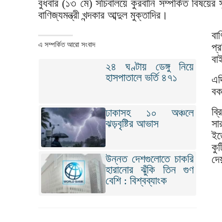
বুধবার (১৩ মে) সচিবালয়ে কুরবানি সম্পর্কিত বিষয়ের স
বাণিজ্যমন্ত্রী খন্দকার আব্দুল মুক্তাদির।
বা
এ সম্পর্কিত আরো সংবাদ
প্
বা
২৪ ঘণ্টায় ডেঙ্গু নিয়ে
হাসপাতালে ভর্তি ৪৭১
এদ
বক
ব্
ঢাকাসহ ১০ অঞ্চলে
ঝড়বৃষ্টির আভাস
সা
ইত
কু
উন্নত দেশগুলোতে চাকরি
দে
হারানোর ঝুঁকি তিন গুণ
বেশি : বিশ্বব্যাংক