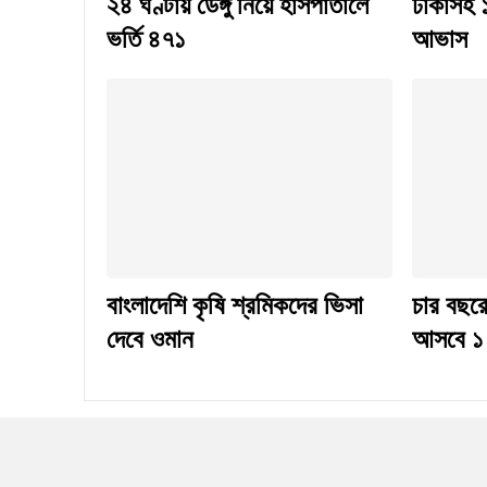
২৪ ঘণ্টায় ডেঙ্গু নিয়ে হাসপাতালে
ঢাকাসহ ১
ভর্তি ৪৭১
আভাস
বাংলাদেশি কৃষি শ্রমিকদের ভিসা
চার বছরে
দেবে ওমান
আসবে ১ 