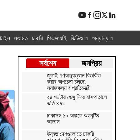
্টাইল
মতামত
চাকরি
পিএসআই
ভিডিও
অন্যান্য
সর্বশেষ
জনপ্রিয়
জুলাই গণঅভ্যুত্থান বিতর্কিত
করার অপচেষ্টা চলছে:
সমাজকল্যাণ প্রতিমন্ত্রী
২৪ ঘণ্টায় ডেঙ্গু নিয়ে হাসপাতালে
ভর্তি ৪৭১
ঢাকাসহ ১০ অঞ্চলে ঝড়বৃষ্টির
আভাস
উন্নত দেশগুলোতে চাকরি