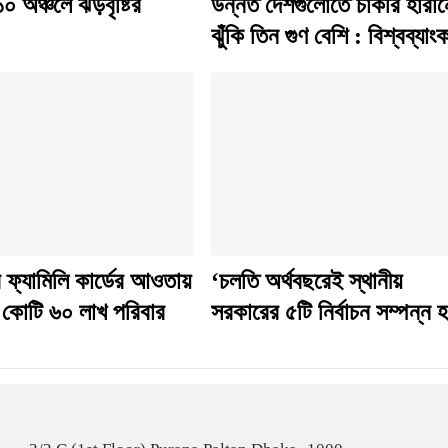
০ অঞ্চলে ঝড়বৃষ্টির
উন্নত দেশগুলোতে চাকরি হারা
ঝুঁকি তিন গুণ বেশি : বিশ্বব্যাং
 ফ্যামিলি কার্ডের আওতায়
‘চলতি অর্থবছরেই স্থানীয়
কোটি ৬০ লাখ পরিবার
সরকারের ৫টি নির্বাচন সম্পন্ন 