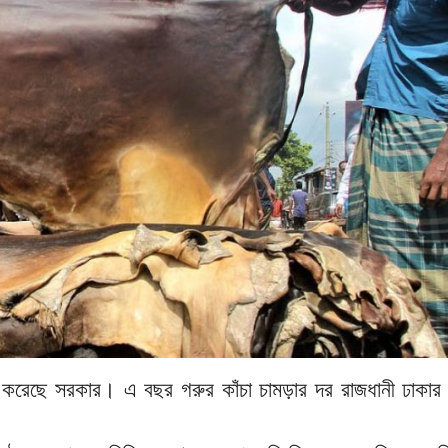
রণ করেছে সরকার। এ বছর গরুর কাঁচা চামড়ার দর রাজধানী ঢাকার