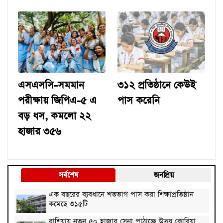
এসএসসি-সমমান
৩১২ প্রতিষ্ঠানে কেউই
পরীক্ষায় জিপিএ-৫ এ
পাস করেনি
বড় ধস, কমলো ২২
হাজার ৩৫৬
সর্বশেষ
জনপ্রিয়
এক বছরের ব্যবধানে শতভাগ পাস করা শিক্ষাপ্রতিষ্ঠান
কমেছে ৩১৫টি
রাশিয়ায় নতুন ৫০ হাজার সেনা পাঠাচ্ছে উত্তর কোরিয়া,