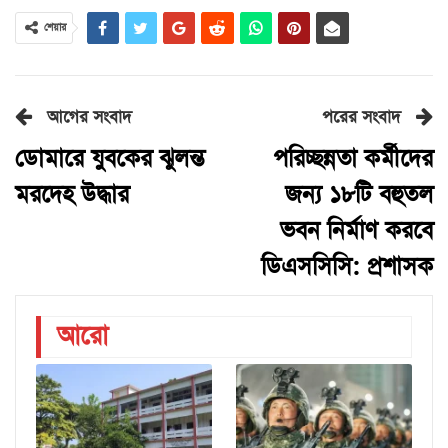
শেয়ার
আগের সংবাদ
পরের সংবাদ
ডোমারে যুবকের ঝুলন্ত
পরিচ্ছন্নতা কর্মীদের
মরদেহ উদ্ধার
জন্য ১৮টি বহুতল
ভবন নির্মাণ করবে
ডিএসসিসি: প্রশাসক
আরো