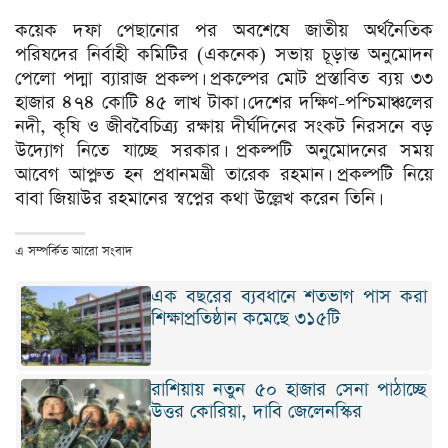
কয়েক দফা পেছানোর পর অবশেষে জাতীয় অর্থনৈতিক
পরিষদের নির্বাহী কমিটির (একনেক) সভায় চূড়ান্ত অনুমোদন
পেলো পদ্মা ব্যারাজ প্রকল্প। প্রকল্পের মোট প্রস্তাবিত ব্যয় ৩৩
হাজার ৪৭৪ কোটি ৪৫ লাখ টাকা। দেশের দক্ষিণ-পশ্চিমাঞ্চলের
নদী, কৃষি ও জীববৈচিত্র্য রক্ষায় দীর্ঘদিনের সংকট নিরসনে বড়
উদ্যোগ নিতে যাচ্ছে সরকার। প্রকল্পটি অনুমোদনের সময়
আবেগ আপ্লুত হন প্রধানমন্ত্রী তারেক রহমান। প্রকল্পটি নিয়ে
বাবা জিয়াউর রহমানের স্বপ্নের কথা উল্লেখ করেন তিনি।
এ সম্পর্কিত আরো সংবাদ
এক বছরের ব্যবধানে শতভাগ পাস করা
শিক্ষাপ্রতিষ্ঠান কমেছে ৩১৫টি
রাশিয়ায় নতুন ৫০ হাজার সেনা পাঠাচ্ছে
উত্তর কোরিয়া, দাবি জেলেনস্কির