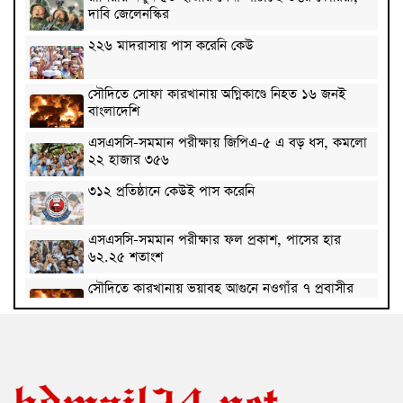
দাবি জেলেনস্কির
২২৬ মাদরাসায় পাস করেনি কেউ
সৌদিতে সোফা কারখানায় অগ্নিকাণ্ডে নিহত ১৬ জনই
বাংলাদেশি
এসএসসি-সমমান পরীক্ষায় জিপিএ-৫ এ বড় ধস, কমলো
২২ হাজার ৩৫৬
৩১২ প্রতিষ্ঠানে কেউই পাস করেনি
এসএসসি-সমমান পরীক্ষার ফল প্রকাশ, পাসের হার
৬২.২৫ শতাংশ
সৌদিতে কারখানায় ভয়াবহ আগুনে নওগাঁর ৭ প্রবাসীর
মৃত্যু
কুবিতে বিশ্ব আদিবাসী দিবসে আলোচনা সভা ও সাংস্কৃতিক
অনুষ্ঠান অনুষ্ঠিত
রাষ্ট্রপতির শপথ গ্রহণ অনুষ্ঠান পরিচালনায় ৬ কমিটি