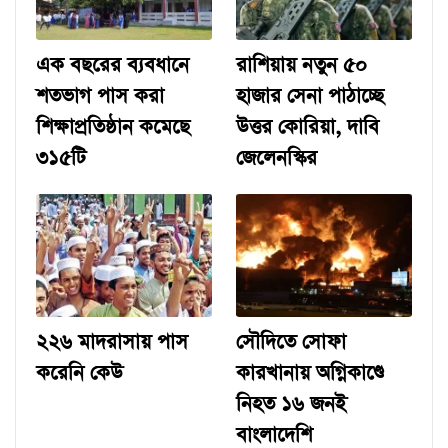
এক বছরের ব্যবধানে
রাশিয়ায় নতুন ৫০
শতভাগ পাস করা
হাজার সেনা পাঠাচ্ছে
শিক্ষাপ্রতিষ্ঠান কমেছে
উত্তর কোরিয়া, দাবি
৩১৫টি
জেলেনস্কির
২২৬ মাদরাসায় পাস
সৌদিতে সোফা
করেনি কেউ
কারখানায় অগ্নিকাণ্ডে
নিহত ১৬ জনই
বাংলাদেশি