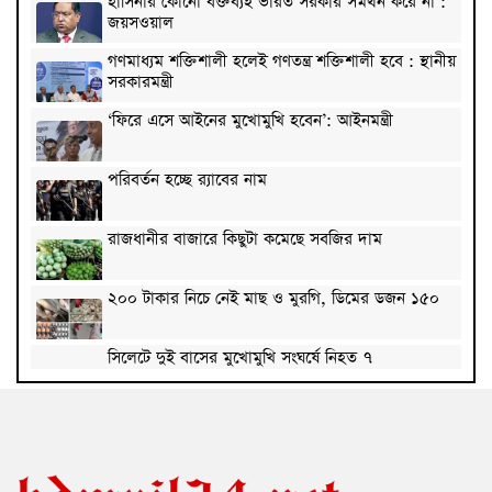
হাসিনার কোনো বক্তব্যই ভারত সরকার সমর্থন করে না :
জয়সওয়াল
গণমাধ্যম শক্তিশালী হলেই গণতন্ত্র শক্তিশালী হবে : স্থানীয়
সরকারমন্ত্রী
‘ফিরে এসে আইনের মুখোমুখি হবেন’: আইনমন্ত্রী
পরিবর্তন হচ্ছে র‌্যাবের নাম
রাজধানীর বাজারে কিছুটা কমেছে সবজির দাম
২০০ টাকার নিচে নেই মাছ ও মুরগি, ডিমের ডজন ১৫০
সিলেটে দুই বাসের মুখোমুখি সংঘর্ষে নিহত ৭
দেশের সাত অঞ্চলে ৬০ কিলোমিটার বেগে ঝড়-বৃষ্টির
সতর্কতা
বগুড়ায় বাসচাপায় নিহত ৬