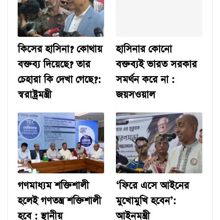
কিসের হাসিনা? কোথায়
হাসিনার কোনো
বক্তব্য দিয়েছে? তার
বক্তব্যই ভারত সরকার
চেহারা কি দেখা গেছে?:
সমর্থন করে না :
স্বরাষ্ট্রমন্ত্রী
জয়সওয়াল
গণমাধ্যম শক্তিশালী
‘ফিরে এসে আইনের
হলেই গণতন্ত্র শক্তিশালী
মুখোমুখি হবেন’:
হবে : স্থানীয়
আইনমন্ত্রী