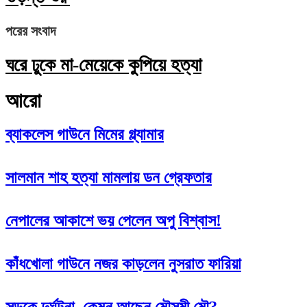
পরের সংবাদ
ঘরে ঢুকে মা-মেয়েকে কুপিয়ে হত্যা
আরো
ব্যাকলেস গাউনে মিমের গ্ল্যামার
সালমান শাহ হত্যা মামলায় ডন গ্রেফতার
নেপালের আকাশে ভয় পেলেন অপু বিশ্বাস!
কাঁধখোলা গাউনে নজর কাড়লেন নুসরাত ফারিয়া
সড়কে দুর্ঘটনা, কেমন আছেন মৌসুমী মৌ?