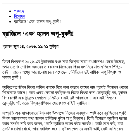
প্রচ্ছদ
বিনোদন
ব্রাজিলে ‘এক’ হলেন অপু-বুবলী!
ব্রাজিলে ‘এক’ হলেন অপু-বুবলী!
প্রকাশ
জুন ১৪, ২০২৬, ১১:২১ পূর্বাহ্ণ
ফিফা বিশ্বকাপ ২০২৬-এর উন্মাদনায় যখন সারা বিশ্বের মতো বাংলাদেশও মেতে উঠেছে,
তখন দেশের শোবিজ অঙ্গনের তারকারাও নিজেদের প্রিয় দল নিয়ে মাতামাতিতে পিছিয়ে
নেই। তাদের মধ্যে আলোচনায় চলে এসেছেন ঢালিউডের দুই নায়িকা অপু বিশ্বাস ও
শবনম বুবলী।
ব্যক্তিগত জীবন কিংবা শাকিব খানকে ঘিরে নানা কারণে তাদের নাম প্রায়ই বিনোদন খবরের
শিরোনামে আসে। তবে এবার কোনো ব্যক্তিগত বিতর্ক কিংবা কাদা ছোড়াছুড়ি নয়, ফুটবল
বিশ্বকাপই এক বিন্দুতে মেলালো ঢালিউডের এই দুই তারকাকে। আর এই মিলনের
কেন্দ্রবিন্দু পাঁচবারের বিশ্বচ্যাম্পিয়ন সেলেসাও বাহিনী ব্রাজিল।
সম্প্রতি এক সাক্ষাৎকারে বিশ্বকাপ উপলক্ষে নিজের অবস্থান স্পষ্ট করে ব্রাজিলের প্রতি
নিখাদ ভালোবাসার কথা জানান ঢালিউড কুইন অপু বিশ্বাস। তিনি নিজেকে ব্রাজিল দলের
কট্টর সমর্থক দাবি করে বলেন, ‘আমি ব্রাজিল দলের কট্টর সমর্থক। আমি মনে করি, যারা
নান্দনিক খেলা বোঝে, তারা ব্রাজিল করে। ফুটবল খেলা যে একটা আর্ট, সেটা আমি কেন