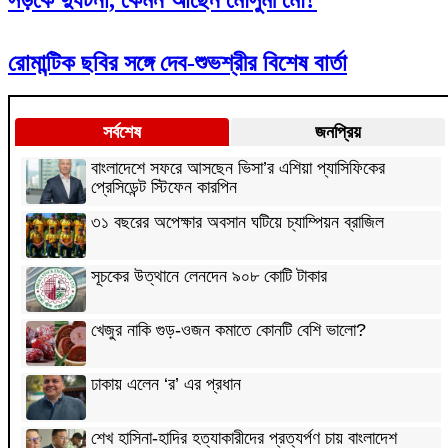
রোমান্টিক ছবির সঙ্গে দেব-শুভশ্রীর বিশেষ বার্তা
সর্বশেষ
জনপ্রিয়
বাংলাদেশে সফরে আসছেন ভিসা’র এশিয়া প্যাসিফিকের
প্রেসিডেন্ট স্টিফেন কারপিন
৩১ বছরের অপেক্ষার অবসান ঘটিয়ে চ্যাম্পিয়ন ব্রাজিল
সূচকের উত্থানে লেনদেন ৯০৮ কোটি টাকার
খেজুর নাকি গুড়-ওজন কমাতে কোনটি বেশি ভালো?
ঢাকায় এলেন ‘র’ এর প্রধান
শেখ হাসিনা-হাদির হত্যাকারীদের প্রত্যর্পণ চায় বাংলাদেশ