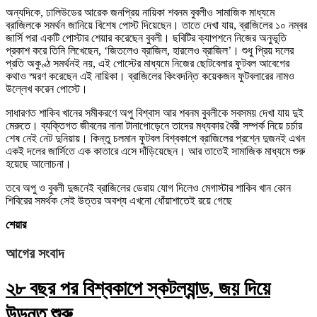
অন্যদিকে, ঢালিউডের আরেক জনপ্রিয় নায়িকা শবনম বুবলীও সামাজিক মাধ্যমে
ব্রাজিলকে সমর্থন জানিয়ে বিশেষ পোস্ট দিয়েছেন। তাতে দেখা যায়, ব্রাজিলের ১০ নম্বর
জার্সি পরা একটি পোস্টার শেয়ার করেছেন বুবলী। ছবিটির ক্যাপশনে নিজের অনুভূতি
প্রকাশ করে তিনি লিখেছেন, ‘জিতলেও ব্রাজিল, হারলেও ব্রাজিল’। শুধু প্রিয় দলের
প্রতি অকুণ্ঠ সমর্থনই নয়, এই পোস্টের মাধ্যমে নিজের ছোটবেলার ফুটবল আবেগের
কথাও স্মরণ করেছেন এই নায়িকা। ব্রাজিলের কিংবদন্তি কয়েকজন ফুটবলারের নামও
উল্লেখ করেন পোস্টে।
সাধারণত শাকিব খানের সমীকরণে অপু বিশ্বাস আর শবনম বুবলীকে সবসময় দেখা যায় দুই
মেরুতে। ব্যক্তিগত জীবনের নানা টানাপোড়েনে তাদের মধ্যকার বৈরী সম্পর্ক নিয়ে চর্চার
শেষ নেই নেট দুনিয়ায়। কিন্তু চলমান ফুটবল বিশ্বকাপে ব্রাজিলের প্রশ্নে দুজনই এখন
একই দলের জার্সিতে এক কাতারে এসে দাঁড়িয়েছেন। আর তাতেই সামাজিক মাধ্যমে শুরু
হয়েছে আলোচনা।
তবে অপু ও বুবলী দুজনেই ব্রাজিলের ডেরায় যোগ দিলেও মেগাস্টার শাকিব খান কোন
শিবিরের সমর্থক সেই উত্তর অবশ্য এখনো ধোঁয়াশাতেই রয়ে গেছে
শেয়ার
আগের সংবাদ
২৮ বছর পর বিশ্বকাপে স্কটল্যান্ড, জয় দিয়ে
উড়ন্ত শুরু