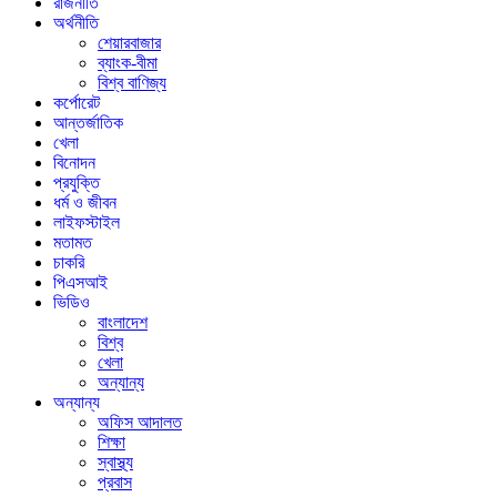
রাজনীতি
অর্থনীতি
শেয়ারবাজার
ব্যাংক-বীমা
বিশ্ব বাণিজ্য
কর্পোরেট
আন্তর্জাতিক
খেলা
বিনোদন
প্রযুক্তি
ধর্ম ও জীবন
লাইফস্টাইল
মতামত
চাকরি
পিএসআই
ভিডিও
বাংলাদেশ
বিশ্ব
খেলা
অন্যান্য
অন্যান্য
অফিস আদালত
শিক্ষা
স্বাস্থ্য
প্রবাস