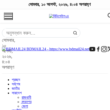
সোমবার, ১০ আগস্ট, ২০২৬, ৪:০৪ অপরাহ্ণ
সোমবার,
১০
BDMAIL24 - https://www.bdmail24.net
আগস্ট,
২০২৬,
৪:০৪
অপরাহ্ণ
প্রচ্ছদ
সর্বশেষ
জাতীয়
সারাদেশ
রাজধানী
বন্দরনগর
জেলা