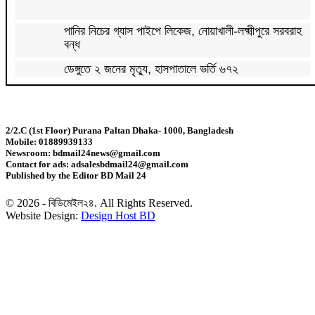
পানির নিচের গ্যাস পাইপে লিকেজ, নোয়াখালী-লক্ষ্মীপুরে সরবরাহ
বন্ধ
ডেঙ্গুতে ২ জনের মৃত্যু, হাসপাতালে ভর্তি ৬৭২
সূচকের পতনে প্রথম দিনেই ৯৬৪ কোটি টাকার লেনদেন
2/2.C (1st Floor) Purana Paltan Dhaka- 1000, Bangladesh
Mobile: 01889939133
ইসলামী অর্থায়ন ও ব্যাংকিংয়ে দক্ষ জনবল তৈরির তাগিদ
Newsroom: bdmail24news@gmail.com
Contact for ads: adsalesbdmail24@gmail.com
Published by the Editor BD Mail 24
ব্যাকলেস গাউনে মিমের গ্ল্যামার
© 2026 - বিডিমেইল২৪. All Rights Reserved.
Website Design:
Design Host BD
তামাকের মোড়কে স্বাস্থ্য সতর্কবার্তায় আইন মানছে না অধিকাংশ
প্রতিষ্ঠান
তারেকের নতুন রাজনীতিতে সুফল পাবে সবাই: অর্থমন্ত্রী
চাষিরা লবণের ন্যায্যমূল্য পেতে শুরু করেছেন : স্বরাষ্ট্রমন্ত্রী