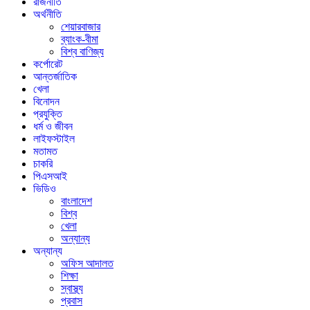
রাজনীতি
অর্থনীতি
শেয়ারবাজার
ব্যাংক-বীমা
বিশ্ব বাণিজ্য
কর্পোরেট
আন্তর্জাতিক
খেলা
বিনোদন
প্রযুক্তি
ধর্ম ও জীবন
লাইফস্টাইল
মতামত
চাকরি
পিএসআই
ভিডিও
বাংলাদেশ
বিশ্ব
খেলা
অন্যান্য
অন্যান্য
অফিস আদালত
শিক্ষা
স্বাস্থ্য
প্রবাস