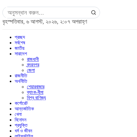
বৃহস্পতিবার, ৬ আগস্ট, ২০২৬, ২:০৭ অপরাহ্ণ
প্রচ্ছদ
সর্বশেষ
জাতীয়
সারাদেশ
রাজধানী
বন্দরনগর
জেলা
রাজনীতি
অর্থনীতি
শেয়ারবাজার
ব্যাংক-বীমা
বিশ্ব বাণিজ্য
কর্পোরেট
আন্তর্জাতিক
খেলা
বিনোদন
প্রযুক্তি
ধর্ম ও জীবন
লাইফস্টাইল