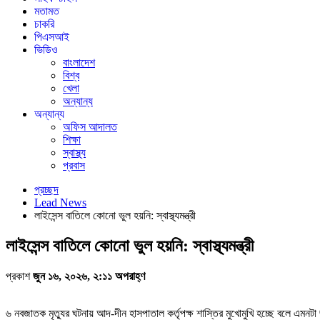
মতামত
চাকরি
পিএসআই
ভিডিও
বাংলাদেশ
বিশ্ব
খেলা
অন্যান্য
অন্যান্য
অফিস আদালত
শিক্ষা
স্বাস্থ্য
প্রবাস
প্রচ্ছদ
Lead News
লাইসেন্স বাতিলে কোনো ভুল হয়নি: স্বাস্থ্যমন্ত্রী
লাইসেন্স বাতিলে কোনো ভুল হয়নি: স্বাস্থ্যমন্ত্রী
প্রকাশ
জুন ১৬, ২০২৬, ২:১১ অপরাহ্ণ
৬ নবজাতক মৃত্যুর ঘটনায় আদ-দীন হাসপাতাল কর্তৃপক্ষ শাস্তির মুখোমুখি হচ্ছে বলে এমনট