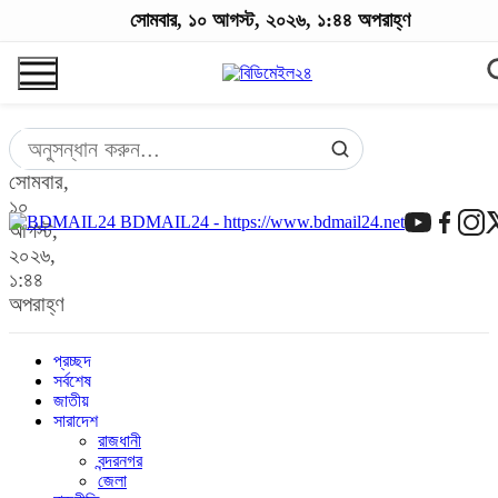
সোমবার, ১০ আগস্ট, ২০২৬, ১:৪৪ অপরাহ্ণ
সোমবার,
১০
BDMAIL24 - https://www.bdmail24.net
আগস্ট,
২০২৬,
১:৪৪
অপরাহ্ণ
প্রচ্ছদ
সর্বশেষ
জাতীয়
সারাদেশ
রাজধানী
বন্দরনগর
জেলা