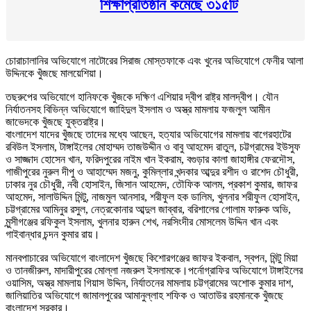
শিক্ষাপ্রতিষ্ঠান কমেছে ৩১৫টি
চোরাচালানির অভিযোগে নাটোরের সিরাজ মোস্তফাকে এবং খুনের অভিযোগে ফেনীর আলা
উদ্দিনকে খুঁজছে মালয়েশিয়া।
তছরুপের অভিযোগে হানিফকে খুঁজকে দক্ষিণ এশিয়ার দ্বীপ রাষ্ট্র মালদ্বীপ। যৌন
নির্যাতনসহ বিভিন্ন অভিযোগে জাহিদুল ইসলাম ও অস্ত্র মামলায় ফজলুল আমীন
জাভেদকে খুঁজছে যুক্তরাষ্ট্র।
বাংলাদেশ যাদের খুঁজছে তাদের মধ্যে আছেন, হত্যার অভিযোগের মামলায় বাগেরহাটের
রবিউল ইসলাম, টাঙ্গাইলের মোহাম্মদ তাজউদ্দীন ও বাবু আহমেদ রাতুল, চট্টগ্রামের ইউসুফ
ও সাজ্জাদ হোসেন খান, ফরিদপুরের নাইম খান ইকরাম, বগুড়ার কালা জাহাঙ্গীর ফেরদৌস,
গাজীপুরের নুরুল দীপু ও আহাম্মেদ মজনু, কুমিল্লার খন্দকার আব্দুর রশীদ ও রাশেদ চৌধুরী,
ঢাকার নুর চৌধুরী, নবী হোসাইন, জিসান আহমেদ, তৌফিক আলম, প্রকাশ কুমার, জাফর
আহমেদ, সালাউদ্দিন মিন্টু, নাজমুল আনসার, শরীফুল হক ডালিম, খুলনার শরীফুল হোসাইন,
চট্টগ্রামের আমিনুর রসুল, নেত্রকোনার আব্দুল জাব্বার, বরিশালের গোলাম ফারুক অভি,
মুন্সীগঞ্জের রফিকুল ইসলাম, খুলনার হারুন শেখ, নরসিংদীর মোসলেম উদ্দিন খান এবং
গাইবান্ধার চন্দন কুমার রায়।
মানবপাচারের অভিযোগে বাংলাদেশ খুঁজছে কিশোরগঞ্জের জাফর ইকবাল, স্বপন, মিন্টু মিয়া
ও তানজীরুল, মাদারীপুরের মোল্লা নজরুল ইসলামকে।পর্নোগ্রাফির অভিযোগে টাঙ্গাইলের
ওয়াসিম, অস্ত্র মামলায় গিয়াস উদ্দিন, নির্যাতনের মামলায় চট্টগ্রামের অশোক কুমার দাশ,
জালিয়াতির অভিযোগে জামালপুরের আমানুল্লাহ শফিক ও আতাউর রহমানকে খুঁজছে
বাংলাদেশ সরকার।