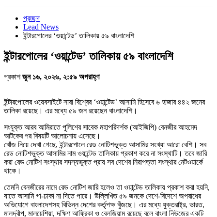
প্রচ্ছদ
Lead News
ইন্টারপোলের ‘ওয়ান্টেড’ তালিকায় ৫৯ বাংলাদেশি
ইন্টারপোলের ‘ওয়ান্টেড’ তালিকায় ৫৯ বাংলাদেশি
প্রকাশ
জুন ১৬, ২০২৬, ২:৫৯ অপরাহ্ণ
ইন্টারপোলের ওয়েবসাইটে সারা বিশ্বের ‘ওয়ান্টেড’ আসামি হিসেবে ৬ হাজার ৪৪২ জনের
তালিকা রয়েছে। এর মধ্যে ৫৯ জন রয়েছেন বাংলাদেশি।
সংযুক্ত আরব আমিরাতে পুলিশের সাবেক মহাপরিদর্শক (আইজিপি) বেনজীর আহমেদ
আটকের পর বিষয়টি আলোচনায় এসেছে।
খোঁজ নিয়ে দেখা গেছে, ইন্টারপোলে রেড নোটিশভুক্ত আসামির সংখ্যা আরো বেশি। সব
রেড নোটিশভুক্ত আসামির নাম ওয়ান্টেড তালিকায় প্রকাশ করে না সংস্থাটি। তবে জারি
করা রেড নোটিশ সংস্থার সদস্যভুক্ত প্রায় সব দেশের নিরাপত্তা সংস্থার নেটওয়ার্কে
থাকে।
তেমনি বেনজীরের নামে রেড নোটিশ জারি হলেও তা ওয়ান্টেড তালিকায় প্রকাশ করা হয়নি,
যাতে আসামি গা-ঢাকা না দিতে পারে। উল্লিখিত ৫৯ জনকে দেশে-বিদেশে অপরাধের
অভিযোগে বাংলাদেশসহ বিভিন্ন দেশের কর্তৃপক্ষ খুঁজছে। এর মধ্যে যুক্তরাষ্ট্র, ভারত,
মালদ্বীপ, মালয়েশিয়া, দক্ষিণ আফ্রিকা ও বেলজিয়াম রয়েছে বলে বাংলা নিউজের একটি