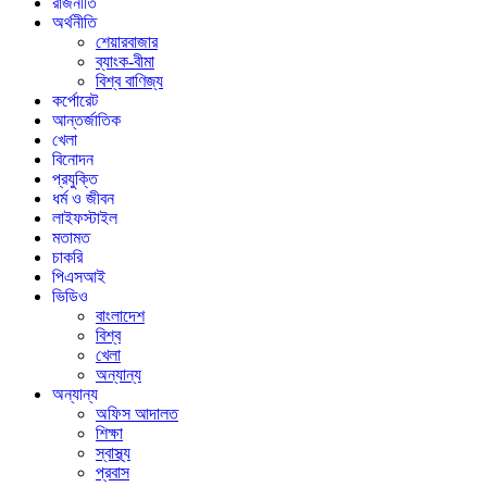
রাজনীতি
অর্থনীতি
শেয়ারবাজার
ব্যাংক-বীমা
বিশ্ব বাণিজ্য
কর্পোরেট
আন্তর্জাতিক
খেলা
বিনোদন
প্রযুক্তি
ধর্ম ও জীবন
লাইফস্টাইল
মতামত
চাকরি
পিএসআই
ভিডিও
বাংলাদেশ
বিশ্ব
খেলা
অন্যান্য
অন্যান্য
অফিস আদালত
শিক্ষা
স্বাস্থ্য
প্রবাস