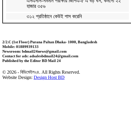
এসএসসি-সমমান পরীক্ষায় জিপিএ-৫ এ বড় ধস, কমলো ২২
হাজার ৩৫৬
৩১২ প্রতিষ্ঠানে কেউই পাস করেনি
এসএসসি-সমমান পরীক্ষার ফল প্রকাশ, পাসের হার ৬২.২৫
শতাংশ
2/2.C (1st Floor) Purana Paltan Dhaka- 1000, Bangladesh
Mobile: 01889939133
সৌদিতে কারখানায় ভয়াবহ আগুনে নওগাঁর ৭ প্রবাসীর মৃত্যু
Newsroom: bdmail24news@gmail.com
Contact for ads: adsalesbdmail24@gmail.com
Published by the Editor BD Mail 24
কুবিতে বিশ্ব আদিবাসী দিবসে আলোচনা সভা ও সাংস্কৃতিক
অনুষ্ঠান অনুষ্ঠিত
© 2026 - বিডিমেইল২৪. All Rights Reserved.
Website Design:
Design Host BD
রাষ্ট্রপতির শপথ গ্রহণ অনুষ্ঠান পরিচালনায় ৬ কমিটি
সাউথইস্ট ব্যাংকের চেয়ারম্যান পদে পুনর্নির্বাচিত এম. এ. কাশেম
ঢাকায় রিয়াদ এয়ারের যাত্রা শুরু
রাষ্ট্রপতি পদে মির্জা ফখরুলকে বেছে নিল বিএনপি