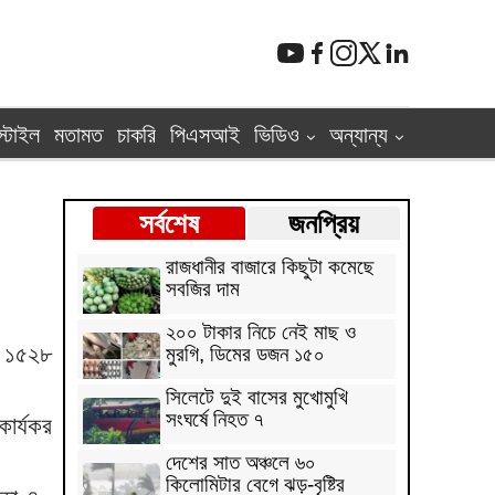
্টাইল
মতামত
চাকরি
পিএসআই
ভিডিও
অন্যান্য
সর্বশেষ
জনপ্রিয়
রাজধানীর বাজারে কিছুটা কমেছে
সবজির দাম
২০০ টাকার নিচে নেই মাছ ও
য়ে ১৫২৮
মুরগি, ডিমের ডজন ১৫০
সিলেটে দুই বাসের মুখোমুখি
সংঘর্ষে নিহত ৭
কার্যকর
দেশের সাত অঞ্চলে ৬০
কিলোমিটার বেগে ঝড়-বৃষ্টির