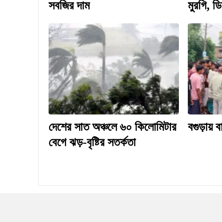
সবজির দাম
মুরগি, 
দেশের সাত অঞ্চলে ৬০ কিলোমিটার
বগুড়ায় ব
বেগে ঝড়-বৃষ্টির সতর্কতা