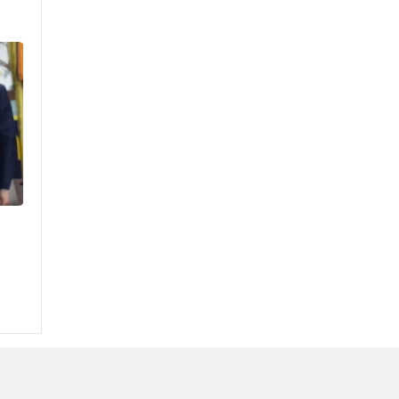
২০ আগস্ট রাষ্ট্রপতি নির্বাচন
শব্দদূষণ নিয়ন্ত্রণে কঠোর হচ্ছে
সরকার
মেয়েকে নিয়ে বাবার কবর জিয়ারতে
জুবাইদা রহমান
১১ দলীয় ঐক্যের ঘেরাও কর্মসূচি
ঘিরে সচিবালয়ের সব গেট বন্ধ
নদীদূষণ রোধে প্রধানমন্ত্রীর নতুন
নির্দেশ
সব নাগরিকের স্বাস্থ্যসেবা নিশ্চিতে
সরকার বদ্ধপরিকর: স্বাস্থ্য
প্রতিমন্ত্রী
রাষ্ট্রপতি নির্বাচনের ভোটার
তালিকা ইসিতে পাঠিয়েছে সংসদ
লালবাগ কেল্লা পরিদর্শন করলেন