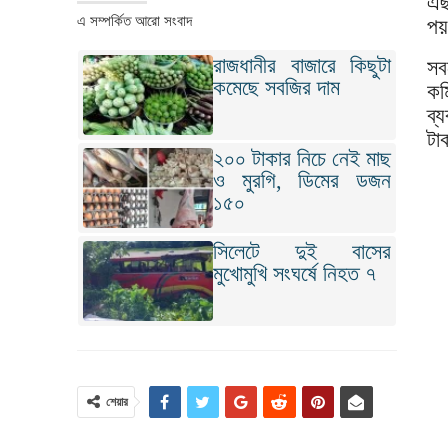
এছ
এ সম্পর্কিত আরো সংবাদ
পয়
রাজধানীর বাজারে কিছুটা
সব
কমেছে সবজির দাম
কম
ব্
টা
২০০ টাকার নিচে নেই মাছ
ও মুরগি, ডিমের ডজন
১৫০
সিলেটে দুই বাসের
মুখোমুখি সংঘর্ষে নিহত ৭
শেয়ার