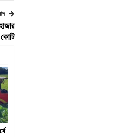
চার বছরে ফ্যামিলি কার্ডের
বাদ
আওতায় আসবে ১ কোটি ৬০ লাখ
পরিবার
 হাজার
‘চলতি অর্থবছরেই স্থানীয়
কোটি
সরকারের ৫টি নির্বাচন সম্পন্ন
হবে’
দুই-তিন দিনেই স্বাভাবিক হবে
গ্যাস সরবরাহ: জ্বালানি মন্ত্রী
মহেশখালী থেকে গ্যাস সরবরাহ
বাড়ল
স্বর্ণ খাতকে বৈধ-জবাবদিহিমূলক
শিল্পে রূপান্তরের উদ্যোগ
হামে ২৪ ঘণ্টায় আক্রান্ত ৮৬০,
মৃত্যু ৬
শিকল ভেঙেছি গণতন্ত্র প্রতিষ্ঠায়:
্ষে
তথ্যমন্ত্রী