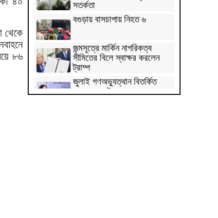
াকা ৪০
সতর্কতা
বগুড়ায় বাসচাপায় নিহত ৬
া থেকে
নবাহনে
জন্মসূত্রে মার্কিন নাগরিকত্ব
িয়ে ৮৬
সীমিতের বিলে স্বাক্ষর করলেন
ট্রাম্প
জুলাই গণঅভ্যুত্থান বিতর্কিত
করার অপচেষ্টা চলছে:
সমাজকল্যাণ প্রতিমন্ত্রী
২৪ ঘণ্টায় ডেঙ্গু নিয়ে হাসপাতালে
ভর্তি ৪৭১
ঢাকাসহ ১০ অঞ্চলে ঝড়বৃষ্টির
আভাস
উন্নত দেশগুলোতে চাকরি
হারানোর ঝুঁকি তিন গুণ বেশি :
বিশ্বব্যাংক
বাংলাদেশি কৃষি শ্রমিকদের ভিসা
দেবে ওমান