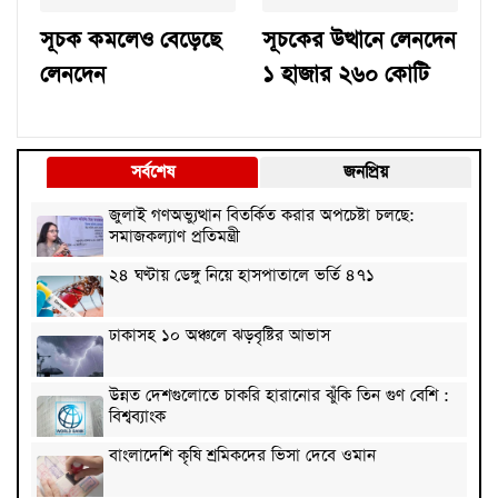
সূচক কমলেও বেড়েছে
সূচকের উত্থানে লেনদেন
লেনদেন
১ হাজার ২৬০ কোটি
সর্বশেষ
জনপ্রিয়
জুলাই গণঅভ্যুত্থান বিতর্কিত করার অপচেষ্টা চলছে:
সমাজকল্যাণ প্রতিমন্ত্রী
২৪ ঘণ্টায় ডেঙ্গু নিয়ে হাসপাতালে ভর্তি ৪৭১
ঢাকাসহ ১০ অঞ্চলে ঝড়বৃষ্টির আভাস
উন্নত দেশগুলোতে চাকরি হারানোর ঝুঁকি তিন গুণ বেশি :
বিশ্বব্যাংক
বাংলাদেশি কৃষি শ্রমিকদের ভিসা দেবে ওমান