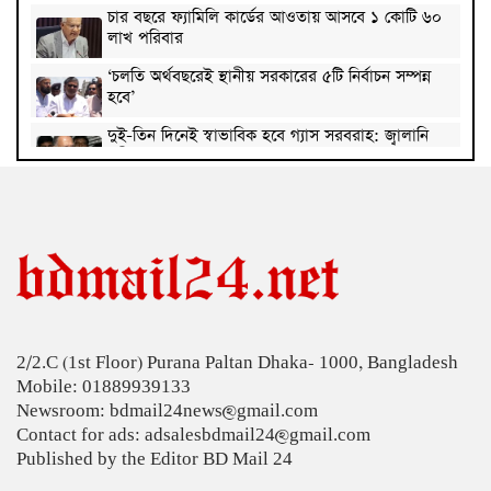
চার বছরে ফ্যামিলি কার্ডের আওতায় আসবে ১ কোটি ৬০
লাখ পরিবার
‘চলতি অর্থবছরেই স্থানীয় সরকারের ৫টি নির্বাচন সম্পন্ন
হবে’
দুই-তিন দিনেই স্বাভাবিক হবে গ্যাস সরবরাহ: জ্বালানি
মন্ত্রী
মহেশখালী থেকে গ্যাস সরবরাহ বাড়ল
স্বর্ণ খাতকে বৈধ-জবাবদিহিমূলক শিল্পে রূপান্তরের
উদ্যোগ
হামে ২৪ ঘণ্টায় আক্রান্ত ৮৬০, মৃত্যু ৬
2/2.C (1st Floor) Purana Paltan Dhaka- 1000, Bangladesh
শিকল ভেঙেছি গণতন্ত্র প্রতিষ্ঠায়: তথ্যমন্ত্রী
Mobile: 01889939133
Newsroom: bdmail24news@gmail.com
২০ আগস্ট রাষ্ট্রপতি নির্বাচন
Contact for ads: adsalesbdmail24@gmail.com
Published by the Editor BD Mail 24
শব্দদূষণ নিয়ন্ত্রণে কঠোর হচ্ছে সরকার