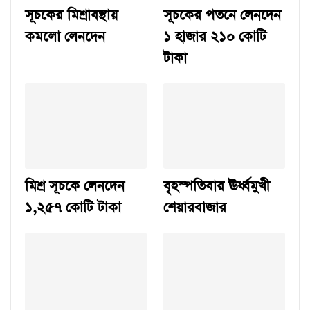
সূচকের মিশ্রাবস্থায়
সূচকের পতনে লেনদেন
কমলো লেনদেন
১ হাজার ২১০ কোটি
টাকা
মিশ্র সূচকে লেনদেন
বৃহস্পতিবার ঊর্ধ্বমুখী
১,২৫৭ কোটি টাকা
শেয়ারবাজার