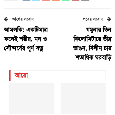
আগের সংবাদ
পরের সংবাদ
আমলকি: একটিমাত্র
যমুনার তিন
ফলেই শরীর, মন ও
কিলোমিটারে তীব্র
সৌন্দর্যের পূর্ণ যত্ন
ভাঙন, বিলীন চার
শতাধিক ঘরবাড়ি
আরো