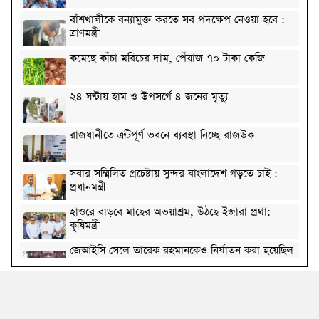
বাঁশখালীকে বন্যামুক্ত করতে সব পদক্ষেপ নেওয়া হবে :
ত্রাণমন্ত্রী
কমেছে কাঁচা মরিচের দাম, পেঁয়াজ ৭০ টাকা কেজি
২৪ ঘণ্টায় হাম ও উপসর্গে ৪ জনের মৃত্যু
রাজধানীতে ত্রুটিপূর্ণ ভবনে ব্যবস্থা নিচ্ছে রাজউক
সবার সম্মিলিত প্রচেষ্টায় সুন্দর বাংলাদেশ গড়তে চাই :
প্রধানমন্ত্রী
হাওরে বাড়বে মাছের অভয়াশ্রম, উঠছে ইজারা প্রথা:
কৃষিমন্ত্রী
জেআইসি সেলে তারেক রহমানকেও নির্যাতন করা হয়েছিল
: চিফ প্রসিকিউটর
পাকিস্তানে রপ্তানি হবে বাংলাদেশের আনারস