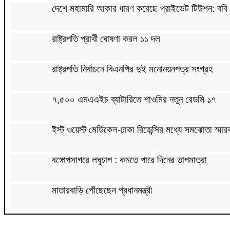
দেশে মহামারি আকার ধারণ করেছে প্রাইভেট টিউশন: ববি 
রাষ্ট্রপতি প্রার্থী ঘোষণা করল ১১ দল
রাষ্ট্রপতি নির্বাচনে বিএনপির দুই মনোনয়নপত্র সংগ্রহ
৭,৫০০ এমএএইচ ব্যাটারিতে শাওমির নতুন রেডমি ১৭
ইস্ট ওয়েস্ট মেডিকেল-ঢাকা রিজেন্সির মধ্যে সমঝোতা স্মার
বঙ্গোপসাগরে লঘুচাপ : কমতে পারে দিনের তাপমাত্রা
মাতারবাড়ি পৌঁছেছেন প্রধানমন্ত্রী
বাবাকে শেষ বিদায় জানাতে রোজারিওতে মেসি, ডি পলের গো