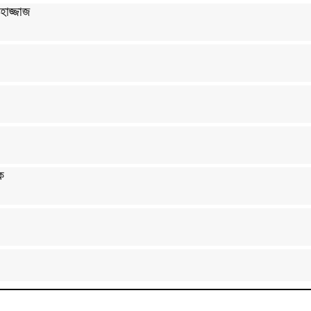
হাজ্জাজ
ক
ল উৎসর্গ