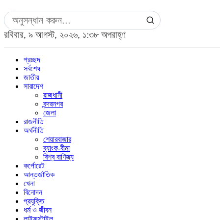
রবিবার, ৯ আগস্ট, ২০২৬, ১:৩৮ অপরাহ্ণ
প্রচ্ছদ
সর্বশেষ
জাতীয়
সারাদেশ
রাজধানী
বন্দরনগর
জেলা
রাজনীতি
অর্থনীতি
শেয়ারবাজার
ব্যাংক-বীমা
বিশ্ব বাণিজ্য
কর্পোরেট
আন্তর্জাতিক
খেলা
বিনোদন
প্রযুক্তি
ধর্ম ও জীবন
লাইফস্টাইল