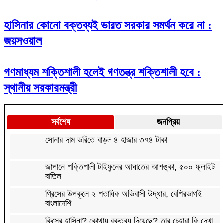
হাসিনার কোনো বক্তব্যই ভারত সরকার সমর্থন করে না :
জয়সওয়াল
গণমাধ্যম শক্তিশালী হলেই গণতন্ত্র শক্তিশালী হবে :
স্থানীয় সরকারমন্ত্রী
সর্বশেষ
জনপ্রিয়
সোনার দাম ভ‌রি‌তে বাড়ল ৪ হাজার ৩৭৪ টাকা
জাপানে শক্তিশালী টাইফুনের আঘাতের আশঙ্কা, ৫০০ ফ্লাইট
বাতিল
গ্রিসের উপকূলে ২ শতাধিক অভিবাসী উদ্ধার, বেশিরভাগই
বাংলাদেশি
কিসের হাসিনা? কোথায় বক্তব্য দিয়েছে? তার চেহারা কি দেখা