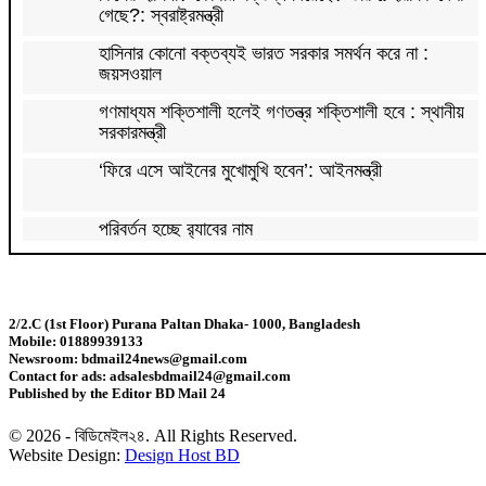
গেছে?: স্বরাষ্ট্রমন্ত্রী
হাসিনার কোনো বক্তব্যই ভারত সরকার সমর্থন করে না :
জয়সওয়াল
গণমাধ্যম শক্তিশালী হলেই গণতন্ত্র শক্তিশালী হবে : স্থানীয়
সরকারমন্ত্রী
‘ফিরে এসে আইনের মুখোমুখি হবেন’: আইনমন্ত্রী
পরিবর্তন হচ্ছে র‌্যাবের নাম
রাজধানীর বাজারে কিছুটা কমেছে সবজির দাম
2/2.C (1st Floor) Purana Paltan Dhaka- 1000, Bangladesh
Mobile: 01889939133
২০০ টাকার নিচে নেই মাছ ও মুরগি, ডিমের ডজন ১৫০
Newsroom: bdmail24news@gmail.com
Contact for ads: adsalesbdmail24@gmail.com
Published by the Editor BD Mail 24
সিলেটে দুই বাসের মুখোমুখি সংঘর্ষে নিহত ৭
© 2026 - বিডিমেইল২৪. All Rights Reserved.
Website Design:
Design Host BD
দেশের সাত অঞ্চলে ৬০ কিলোমিটার বেগে ঝড়-বৃষ্টির সতর্কতা