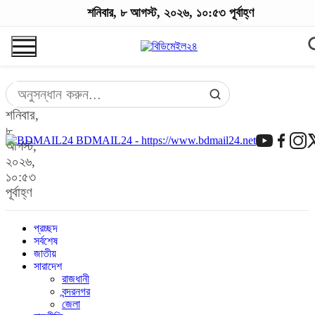
শনিবার, ৮ আগস্ট, ২০২৬, ১০:৫৩ পূর্বাহ্ণ
শনিবার,
৮
BDMAIL24 - https://www.bdmail24.net
আগস্ট,
২০২৬,
১০:৫৩
পূর্বাহ্ণ
প্রচ্ছদ
সর্বশেষ
জাতীয়
সারাদেশ
রাজধানী
বন্দরনগর
জেলা