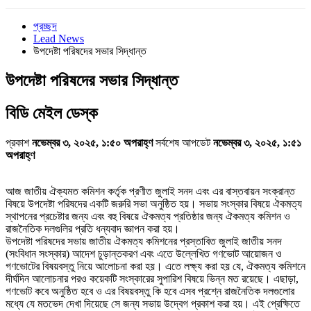
প্রচ্ছদ
Lead News
উপদেষ্টা পরিষদের সভার সিদ্ধান্ত
উপদেষ্টা পরিষদের সভার সিদ্ধান্ত
বি‌ডি মেইল ডেস্ক
প্রকাশ
নভেম্বর ৩, ২০২৫, ১:৫০ অপরাহ্ণ
সর্বশেষ আপডেট
নভেম্বর ৩, ২০২৫, ১:৫১
অপরাহ্ণ
আজ জাতীয় ঐক্যমত কমিশন কর্তৃক প্রণীত জুলাই সনদ এবং এর বাস্তবায়ন সংক্রান্ত
বিষয়ে উপদেষ্টা পরিষদের একটি জরুরি সভা অনুষ্ঠিত হয়। সভায় সংস্কার বিষয়ে ঐকমত্য
স্থাপনের প্রচেষ্টার জন্য এবং বহু বিষয়ে ঐকমত্য প্রতিষ্ঠার জন্য ঐকমত্য কমিশন ও
রাজনৈতিক দলগুলির প্রতি ধন্যবাদ জ্ঞাপন করা হয়।
উপদেষ্টা পরিষদের সভায় জাতীয় ঐকমত্য কমিশনের প্রস্তাবিত জুলাই জাতীয় সনদ
(সংবিধান সংস্কার) আদেশ চুড়ান্তকরণ এবং এতে উল্লেখিত গণভোট আয়োজন ও
গণভোটের বিষয়বস্তু নিয়ে আলোচনা করা হয়। এতে লক্ষ্য করা হয় যে, ঐকমত্য কমিশনে
দীর্ঘদিন আলোচনার পরও কয়েকটি সংস্কারের সুপারিশ বিষয়ে ভিন্ন মত রয়েছে। এছাড়া,
গণভোট কবে অনুষ্ঠিত হবে ও এর বিষয়বস্তু কি হবে এসব প্রশ্নে রাজনৈতিক দলগুলোর
মধ্যে যে মতভেদ দেখা দিয়েছে সে জন্য সভায় উদ্বেগ প্রকাশ করা হয়। এই প্রেক্ষিতে