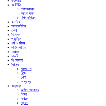
রাজনীতি
অর্থনীতি
শেয়ারবাজার
ব্যাংক-বীমা
বিশ্ব বাণিজ্য
কর্পোরেট
আন্তর্জাতিক
খেলা
বিনোদন
প্রযুক্তি
ধর্ম ও জীবন
লাইফস্টাইল
মতামত
চাকরি
পিএসআই
ভিডিও
বাংলাদেশ
বিশ্ব
খেলা
অন্যান্য
অন্যান্য
অফিস আদালত
শিক্ষা
স্বাস্থ্য
প্রবাস