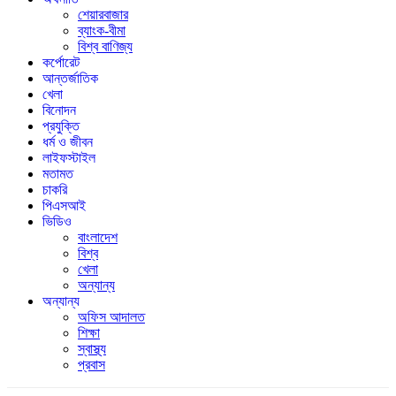
শেয়ারবাজার
ব্যাংক-বীমা
বিশ্ব বাণিজ্য
কর্পোরেট
আন্তর্জাতিক
খেলা
বিনোদন
প্রযুক্তি
ধর্ম ও জীবন
লাইফস্টাইল
মতামত
চাকরি
পিএসআই
ভিডিও
বাংলাদেশ
বিশ্ব
খেলা
অন্যান্য
অন্যান্য
অফিস আদালত
শিক্ষা
স্বাস্থ্য
প্রবাস