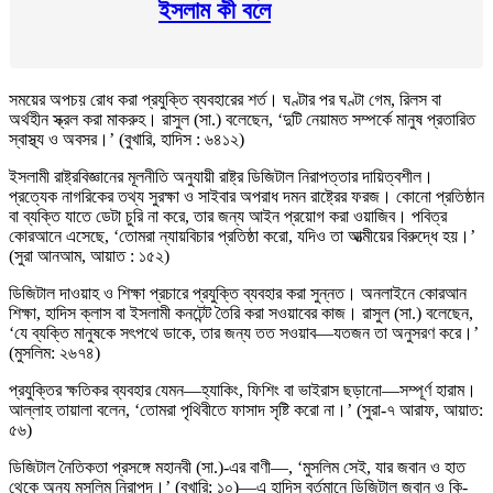
ইসলাম কী বলে
সময়ের অপচয় রোধ করা প্রযুক্তি ব্যবহারের শর্ত। ঘণ্টার পর ঘণ্টা গেম, রিলস বা
অর্থহীন স্ক্রল করা মাকরুহ। রাসুল (সা.) বলেছেন, ‘দুটি নেয়ামত সম্পর্কে মানুষ প্রতারিত
স্বাস্থ্য ও অবসর।’ (বুখারি, হাদিস : ৬৪১২)
ইসলামী রাষ্ট্রবিজ্ঞানের মূলনীতি অনুযায়ী রাষ্ট্র ডিজিটাল নিরাপত্তার দায়িত্বশীল।
প্রত্যেক নাগরিকের তথ্য সুরক্ষা ও সাইবার অপরাধ দমন রাষ্ট্রের ফরজ। কোনো প্রতিষ্ঠান
বা ব্যক্তি যাতে ডেটা চুরি না করে, তার জন্য আইন প্রয়োগ করা ওয়াজিব। পবিত্র
কোরআনে এসেছে, ‘তোমরা ন্যায়বিচার প্রতিষ্ঠা করো, যদিও তা আত্মীয়ের বিরুদ্ধে হয়।’
(সুরা আনআম, আয়াত : ১৫২)
ডিজিটাল দাওয়াহ ও শিক্ষা প্রচারে প্রযুক্তি ব্যবহার করা সুন্নত। অনলাইনে কোরআন
শিক্ষা, হাদিস ক্লাস বা ইসলামী কনটেন্ট তৈরি করা সওয়াবের কাজ। রাসুল (সা.) বলেছেন,
‘যে ব্যক্তি মানুষকে সৎপথে ডাকে, তার জন্য তত সওয়াব—যতজন তা অনুসরণ করে।’
(মুসলিম: ২৬৭৪)
প্রযুক্তির ক্ষতিকর ব্যবহার যেমন—হ্যাকিং, ফিশিং বা ভাইরাস ছড়ানো—সম্পূর্ণ হারাম।
আল্লাহ তায়ালা বলেন, ‘তোমরা পৃথিবীতে ফাসাদ সৃষ্টি করো না।’ (সুরা-৭ আরাফ, আয়াত:
৫৬)
ডিজিটাল নৈতিকতা প্রসঙ্গে মহানবী (সা.)-এর বাণী—, ‘মুসলিম সেই, যার জবান ও হাত
থেকে অন্য মুসলিম নিরাপদ।’ (বুখারি: ১০)—এ হাদিস বর্তমানে ডিজিটাল জবান ও কি-