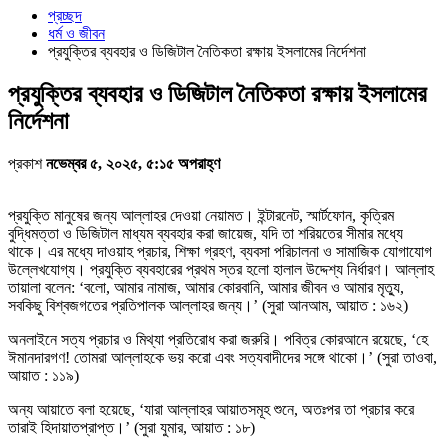
প্রচ্ছদ
ধর্ম ও জীবন
প্রযুক্তির ব্যবহার ও ডিজিটাল নৈতিকতা রক্ষায় ইসলামের নির্দেশনা
প্রযুক্তির ব্যবহার ও ডিজিটাল নৈতিকতা রক্ষায় ইসলামের
নির্দেশনা
প্রকাশ
নভেম্বর ৫, ২০২৫, ৫:১৫ অপরাহ্ণ
প্রযুক্তি মানুষের জন্য আল্লাহর দেওয়া নেয়ামত। ইন্টারনেট, স্মার্টফোন, কৃত্রিম
বুদ্ধিমত্তা ও ডিজিটাল মাধ্যম ব্যবহার করা জায়েজ, যদি তা শরিয়তের সীমার মধ্যে
থাকে। এর মধ্যে দাওয়াহ প্রচার, শিক্ষা গ্রহণ, ব্যবসা পরিচালনা ও সামাজিক যোগাযোগ
উল্লেখযোগ্য। প্রযুক্তি ব্যবহারের প্রথম স্তর হলো হালাল উদ্দেশ্য নির্ধারণ। আল্লাহ
তায়ালা বলেন: ‘বলো, আমার নামাজ, আমার কোরবানি, আমার জীবন ও আমার মৃত্যু,
সবকিছু বিশ্বজগতের প্রতিপালক আল্লাহর জন্য।’ (সুরা আনআম, আয়াত : ১৬২)
অনলাইনে সত্য প্রচার ও মিথ্যা প্রতিরোধ করা জরুরি। পবিত্র কোরআনে রয়েছে, ‘হে
ঈমানদারগণ! তোমরা আল্লাহকে ভয় করো এবং সত্যবাদীদের সঙ্গে থাকো।’ (সুরা তাওবা,
আয়াত : ১১৯)
অন্য আয়াতে বলা হয়েছে, ‘যারা আল্লাহর আয়াতসমূহ শুনে, অতঃপর তা প্রচার করে
তারাই হিদায়াতপ্রাপ্ত।’ (সুরা যুমার, আয়াত : ১৮)