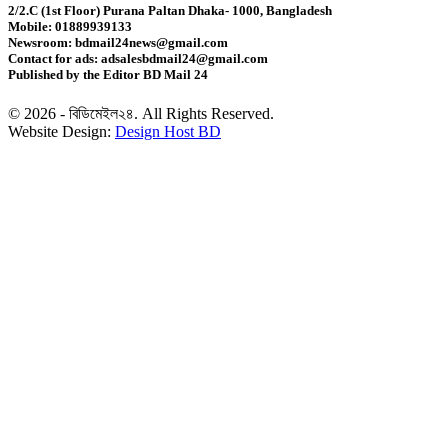
2/2.C (1st Floor) Purana Paltan Dhaka- 1000, Bangladesh
Mobile: 01889939133
স্বর্ণ খাতকে বৈধ-জবাবদিহিমূলক শিল্পে রূপান্তরের উদ্যোগ
Newsroom: bdmail24news@gmail.com
Contact for ads: adsalesbdmail24@gmail.com
Published by the Editor BD Mail 24
হামে ২৪ ঘণ্টায় আক্রান্ত ৮৬০, মৃত্যু ৬
© 2026 - বিডিমেইল২৪. All Rights Reserved.
Website Design:
Design Host BD
শিকল ভেঙেছি গণতন্ত্র প্রতিষ্ঠায়: তথ্যমন্ত্রী
২০ আগস্ট রাষ্ট্রপতি নির্বাচন
শব্দদূষণ নিয়ন্ত্রণে কঠোর হচ্ছে সরকার
মেয়েকে নিয়ে বাবার কবর জিয়ারতে জুবাইদা রহমান
১১ দলীয় ঐক্যের ঘেরাও কর্মসূচি ঘিরে সচিবালয়ের সব গেট বন্ধ
নদীদূষণ রোধে প্রধানমন্ত্রীর নতুন নির্দেশ