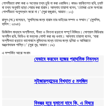
গোপনীয়তা রক্ষা করা ও অন্যের তথ্য চুরি না করা ওয়াজিব। কারও ব্যক্তিগত ছবি, চ্যাট
বা তথ্য অনুমতি ছাড়া শেয়ার করা হারাম। আল্লাহ তায়ালা বলেন, ‘তোমরা একে অপরের
গোপনীয়তা অনুসন্ধান করো না।’ (সুরা হুজুরাত, আয়াত : ১২)
রাসুল (সা.) বলেছেন, ‘মুসলিমের জন্য হারাম তার ভাইয়ের সম্পদ ও সম্মান।’ (মুসলিম,
হাদিস : ২৫৬৪)
ডিজিটাল মাধ্যমে অশ্লীলতা, গীবত ও ফিতনা ছড়ানো সম্পূর্ণ নিষিদ্ধ। সোশ্যাল মিডিয়ায়
অশ্লীল ছবি, ভিডিও বা মন্তব্য পোস্ট করা বড় গুনাহ। আল্লাহ তায়ালা বলেন, ‘যারা
অশ্লীলতা ছড়াতে ভালোবাসে মুমিনদের মধ্যে তাদের জন্য দুনিয়া ও আখিরাতে
যন্ত্রণাদায়ক শাস্তি।’ (সুরা নূর, আয়াত : ১৯)
এ সম্পর্কিত আরো সংবাদ
যেভাবে করবেন হজের প্রাথমিক নিবন্ধন
সুইজারল্যান্ডের বিখ্যাত ৫ মসজিদ
বিবস্ত্র হয়ে ঘুমানো যাবে কি, এ বিষয়ে