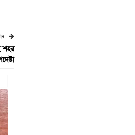
রাষ্ট্রপতি নির্বাচনের ভোটার তালিকা
ইসিতে পাঠিয়েছে সংসদ
লালবাগ কেল্লা পরিদর্শন করলেন
মার্কিন নৌ কমান্ডার
কোন ডালে সবচেয়ে বেশি প্রোটিন
বাদ
থাকে?
ই শহর
সড়কে দুর্ঘটনা, কেমন আছেন
দেষ্টা
মৌসুমী মৌ?
২৪ ঘণ্টায় ৫৭ মামলা, গ্রেপ্তার ৪৬৬
জন
জুলাইয়ে ৪৫৮ সড়ক দুর্ঘটনায়
নিহত ৪১৬: রোড সেফটি
ফাউন্ডেশন
এবার পোলট্রি মাংসে মিলল
মাত্রাতিরিক্ত অ্যান্টিমাইক্রোবিয়াল
শাস্তির ভয়ে অস্ট্রেলিয়ার নাগরিক
হলেন ইরানের ২ ফুটবলার