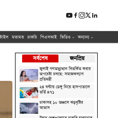
্টাইল
মতামত
চাকরি
পিএসআই
ভিডিও
অন্যান্য
সর্বশেষ
জনপ্রিয়
জুলাই গণঅভ্যুত্থান বিতর্কিত করার
অপচেষ্টা চলছে: সমাজকল্যাণ
প্রতিমন্ত্রী
২৪ ঘণ্টায় ডেঙ্গু নিয়ে হাসপাতালে
ভর্তি ৪৭১
ঢাকাসহ ১০ অঞ্চলে ঝড়বৃষ্টির
আভাস