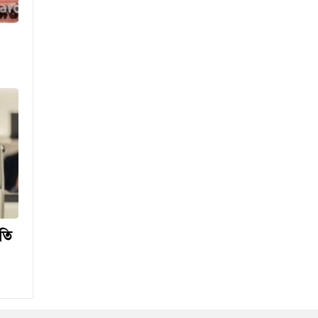
তিন বিভাগে স্বল্পমেয়াদি বন্যার
শঙ্কা
দেশের বাজারে সোনার দামে বড়
লাফ
দিল্লিতে শেখ হাসিনাকে কথা বলতে
দেওয়ায় ক্ষুব্ধ ঢাকা
গণঅভ্যুত্থান দিবসে কুবি ছাত্রদলের
পরিচ্ছন্নতা ও বৃক্ষরোপণ কর্মসূচি
তি