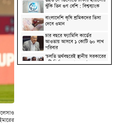
উন্নত দেশগুলোতে চাকরি হারানোর
ঝুঁকি তিন গুণ বেশি : বিশ্বব্যাংক
বাংলাদেশি কৃষি শ্রমিকদের ভিসা
দেবে ওমান
চার বছরে ফ্যামিলি কার্ডের
আওতায় আসবে ১ কোটি ৬০ লাখ
পরিবার
‘চলতি অর্থবছরেই স্থানীয় সরকারের
৫টি নির্বাচন সম্পন্ন হবে’
দুই-তিন দিনেই স্বাভাবিক হবে
গ্যাস সরবরাহ: জ্বালানি মন্ত্রী
মহেশখালী থেকে গ্যাস সরবরাহ
বাড়ল
স্বর্ণ খাতকে বৈধ-জবাবদিহিমূলক
সেলেসাও
শিল্পে রূপান্তরের উদ্যোগ
েইমারের
হামে ২৪ ঘণ্টায় আক্রান্ত ৮৬০,
মৃত্যু ৬