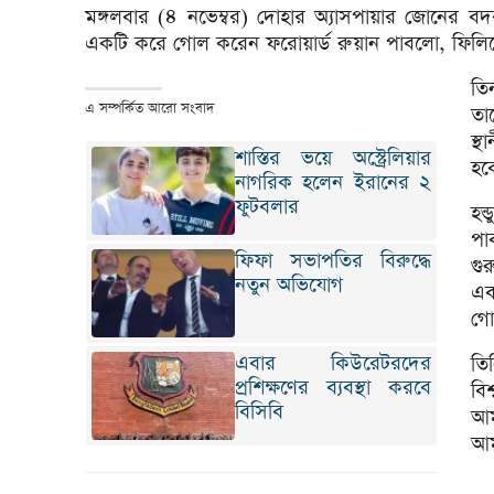
মঙ্গলবার (৪ নভেম্বর) দোহার অ্যাসপায়ার জোনের বদ
একটি করে গোল করেন ফরোয়ার্ড রুয়ান পাবলো, ফিলিপে 
তিন
এ সম্পর্কিত আরো সংবাদ
তা
স্
শাস্তির ভয়ে অস্ট্রেলিয়ার
হবে
নাগরিক হলেন ইরানের ২
ফুটবলার
হন
পা
ফিফা সভাপতির বিরুদ্ধে
গু
নতুন অভিযোগ
এব
গো
এবার কিউরেটরদের
তি
প্রশিক্ষণের ব্যবস্থা করবে
বি
বিসিবি
আম
আম