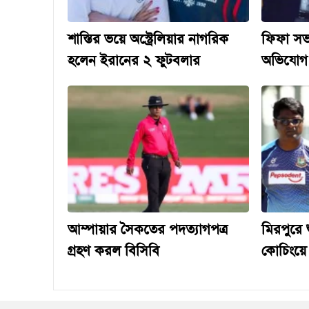
শাস্তির ভয়ে অস্ট্রেলিয়ার নাগরিক
ফিফা সভা
হলেন ইরানের ২ ফুটবলার
অভিযোগ
আম্পায়ার সৈকতের পদত্যাগপত্র
মিরপুরে শ
গ্রহণ করল বিসিবি
কোচিংয়ে