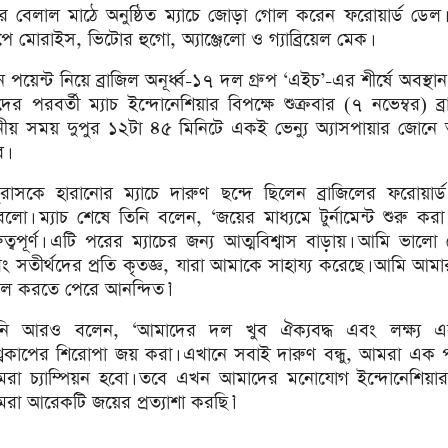
র বেলাল মাঠে অনুষ্ঠিত ম্যাচে জোড়া গোল করেন ফরোয়ার্ড ডেল।
মোরাইস, ভিটোর হুগো, অ্যাঞ্জেলো ও গ্যাব্রিয়েল মেক।
 পয়েন্ট নিয়ে ব্রাজিল অনূর্ধ্ব-১৭ দল গ্রুপ ‘এইচ’-এর শীর্ষে অবস্থা
দের পরবর্তী ম্যাচ ইন্দোনেশিয়ার বিপক্ষে শুক্রবার (৭ নভেম্বর) ব্
থানীয় সময় দুপুর ১২টা ৪৫ মিনিটে একই ভেন্যু অ্যাসপায়ার জোনে অ
।
্ডুরাসকে হারানোর ম্যাচে দারুণ ছন্দে ছিলেন ব্রাজিলের ফরোয়ার্ড
বলো। ম্যাচ শেষে তিনি বলেন, ‘জয়ের মাধ্যমে টুর্নামেন্ট শুরু করা 
রুত্বপূর্ণ। এটি পরের ম্যাচের জন্য আত্মবিশ্বাস বাড়ায়। আমি ভালো
ং সতীর্থদের প্রতি কৃতজ্ঞ, যারা আমাকে সাহায্য করেছে। আমি আমা
ল করতে পেরে আনন্দিত।’
নি আরও বলেন, ‘আমাদের দল খুব ঐক্যবদ্ধ এবং লক্ষ্য 
শ্বকাপের শিরোপা জয় করা। এখানে সবাই দারুণ বন্ধু, আমরা এক 
রা চ্যাম্পিয়ন হবো। তবে এখন আমাদের মনোযোগ ইন্দোনেশিয়ার ম
রা আরেকটি জয়ের প্রত্যাশা করছি।’