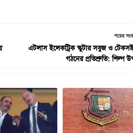
পরের সং
য়
এটলাস ইলেকট্রিক স্কুটার সবুজ ও টেকস
গঠনের প্রতিশ্রুতি: শিল্প উপ