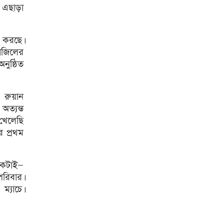
 এছাড়া
শিকল ভেঙেছি গণতন্ত্র প্রতিষ্ঠায়:
তথ্যমন্ত্রী
ন করছে।
২০ আগস্ট রাষ্ট্রপতি নির্বাচন
রাজিলের
নুষ্ঠিত
শব্দদূষণ নিয়ন্ত্রণে কঠোর হচ্ছে
সরকার
 রুয়ান
মেয়েকে নিয়ে বাবার কবর
অত্যন্ত
জিয়ারতে জুবাইদা রহমান
 খেলেছি
র প্রথম
১১ দলীয় ঐক্যের ঘেরাও কর্মসূচি
ঘিরে সচিবালয়ের সব গেট বন্ধ
একটাই—
নদীদূষণ রোধে প্রধানমন্ত্রীর নতুন
নির্দেশ
পরিবার।
্যাচে।
সব নাগরিকের স্বাস্থ্যসেবা নিশ্চিতে
সরকার বদ্ধপরিকর: স্বাস্থ্য প্রতিমন্ত্রী