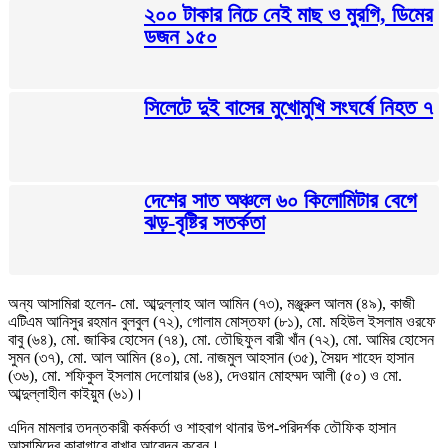
২০০ টাকার নিচে নেই মাছ ও মুরগি, ডিমের
ডজন ১৫০
সিলেটে দুই বাসের মুখোমুখি সংঘর্ষে নিহত ৭
দেশের সাত অঞ্চলে ৬০ কিলোমিটার বেগে
ঝড়-বৃষ্টির সতর্কতা
অন্য আসামিরা হলেন- মো. আব্দুল্লাহ আল আমিন (৭৩), মঞ্জুরুল আলম (৪৯), কাজী
এটিএম আনিসুর রহমান বুলবুল (৭২), গোলাম মোস্তফা (৮১), মো. মহিউল ইসলাম ওরফে
বাবু (৬৪), মো. জাকির হোসেন (৭৪), মো. তৌছিফুল বারী খাঁন (৭২), মো. আমির হোসেন
সুমন (৩৭), মো. আল আমিন (৪০), মো. নাজমুল আহসান (৩৫), সৈয়দ শাহেদ হাসান
(৩৬), মো. শফিকুল ইসলাম দেলোয়ার (৬৪), দেওয়ান মোহম্মদ আলী (৫০) ও মো.
আব্দুল্লাহীল কাইয়ুম (৬১)।
এদিন মামলার তদন্তকারী কর্মকর্তা ও শাহবাগ থানার উপ-পরিদর্শক তৌফিক হাসান
আসামিদের কারাগারে রাখার আবেদন করেন।