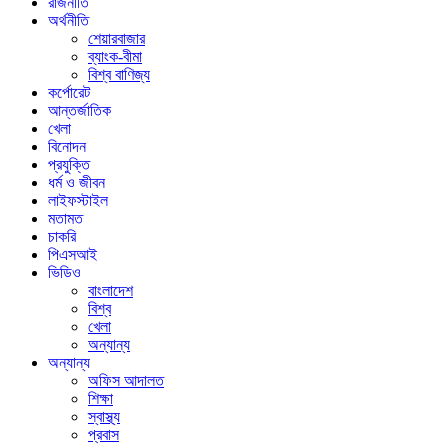
রাজনীতি
অর্থনীতি
শেয়ারবাজার
ব্যাংক-বীমা
বিশ্ব বাণিজ্য
কর্পোরেট
আন্তর্জাতিক
খেলা
বিনোদন
প্রযুক্তি
ধর্ম ও জীবন
লাইফস্টাইল
মতামত
চাকরি
পিএসআই
ভিডিও
বাংলাদেশ
বিশ্ব
খেলা
অন্যান্য
অন্যান্য
অফিস আদালত
শিক্ষা
স্বাস্থ্য
প্রবাস