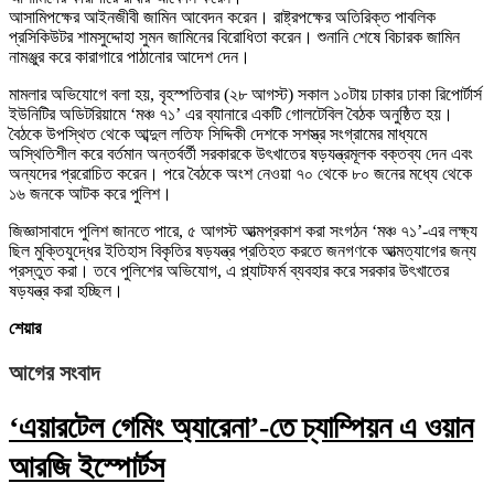
আসামিপক্ষের আইনজীবী জামিন আবেদন করেন। রাষ্ট্রপক্ষের অতিরিক্ত পাবলিক
প্রসিকিউটর শামসুদ্দোহা সুমন জামিনের বিরোধিতা করেন। শুনানি শেষে বিচারক জামিন
নামঞ্জুর করে কারাগারে পাঠানোর আদেশ দেন।
মামলার অভিযোগে বলা হয়, বৃহস্পতিবার (২৮ আগস্ট) সকাল ১০টায় ঢাকার ঢাকা রিপোর্টার্স
ইউনিটির অডিটরিয়ামে ‘মঞ্চ ৭১’ এর ব্যানারে একটি গোলটেবিল বৈঠক অনুষ্ঠিত হয়।
বৈঠকে উপস্থিত থেকে আব্দুল লতিফ সিদ্দিকী দেশকে সশস্ত্র সংগ্রামের মাধ্যমে
অস্থিতিশীল করে বর্তমান অন্তর্বর্তী সরকারকে উৎখাতের ষড়যন্ত্রমূলক বক্তব্য দেন এবং
অন্যদের প্ররোচিত করেন। পরে বৈঠকে অংশ নেওয়া ৭০ থেকে ৮০ জনের মধ্যে থেকে
১৬ জনকে আটক করে পুলিশ।
জিজ্ঞাসাবাদে পুলিশ জানতে পারে, ৫ আগস্ট আত্মপ্রকাশ করা সংগঠন ‘মঞ্চ ৭১’-এর লক্ষ্য
ছিল মুক্তিযুদ্ধের ইতিহাস বিকৃতির ষড়যন্ত্র প্রতিহত করতে জনগণকে আত্মত্যাগের জন্য
প্রস্তুত করা। তবে পুলিশের অভিযোগ, এ প্ল্যাটফর্ম ব্যবহার করে সরকার উৎখাতের
ষড়যন্ত্র করা হচ্ছিল।
শেয়ার
আগের সংবাদ
‘এয়ারটেল গেমিং অ্যারেনা’-তে চ্যাম্পিয়ন এ ওয়ান
আরজি ইস্পোর্টস