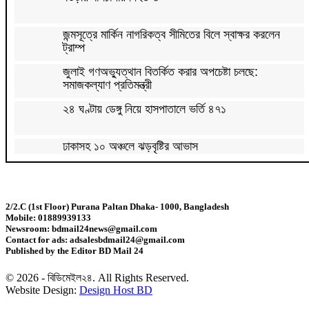
জন্মসূত্রে মার্কিন নাগরিকত্ব সীমিতের বিলে স্বাক্ষর করলেন
ট্রাম্প
জুলাই গণঅভ্যুত্থান বিতর্কিত করার অপচেষ্টা চলছে:
সমাজকল্যাণ প্রতিমন্ত্রী
২৪ ঘণ্টায় ডেঙ্গু নিয়ে হাসপাতালে ভর্তি ৪৭১
ঢাকাসহ ১০ অঞ্চলে ঝড়বৃষ্টির আভাস
উন্নত দেশগুলোতে চাকরি হারানোর ঝুঁকি তিন গুণ বেশি :
বিশ্বব্যাংক
2/2.C (1st Floor) Purana Paltan Dhaka- 1000, Bangladesh
Mobile: 01889939133
বাংলাদেশি কৃষি শ্রমিকদের ভিসা দেবে ওমান
Newsroom: bdmail24news@gmail.com
Contact for ads: adsalesbdmail24@gmail.com
Published by the Editor BD Mail 24
চার বছরে ফ্যামিলি কার্ডের আওতায় আসবে ১ কোটি ৬০ লাখ
পরিবার
© 2026 - বিডিমেইল২৪. All Rights Reserved.
Website Design:
Design Host BD
‘চলতি অর্থবছরেই স্থানীয় সরকারের ৫টি নির্বাচন সম্পন্ন হবে’