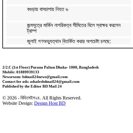
বগুড়ায় বাসচাপায় নিহত ৬
জন্মসূত্রে মার্কিন নাগরিকত্ব সীমিতের বিলে স্বাক্ষর করলেন
ট্রাম্প
জুলাই গণঅভ্যুত্থান বিতর্কিত করার অপচেষ্টা চলছে:
সমাজকল্যাণ প্রতিমন্ত্রী
২৪ ঘণ্টায় ডেঙ্গু নিয়ে হাসপাতালে ভর্তি ৪৭১
2/2.C (1st Floor) Purana Paltan Dhaka- 1000, Bangladesh
Mobile: 01889939133
ঢাকাসহ ১০ অঞ্চলে ঝড়বৃষ্টির আভাস
Newsroom: bdmail24news@gmail.com
Contact for ads: adsalesbdmail24@gmail.com
Published by the Editor BD Mail 24
উন্নত দেশগুলোতে চাকরি হারানোর ঝুঁকি তিন গুণ বেশি :
বিশ্বব্যাংক
© 2026 - বিডিমেইল২৪. All Rights Reserved.
Website Design:
Design Host BD
বাংলাদেশি কৃষি শ্রমিকদের ভিসা দেবে ওমান
চার বছরে ফ্যামিলি কার্ডের আওতায় আসবে ১ কোটি ৬০ লাখ
পরিবার