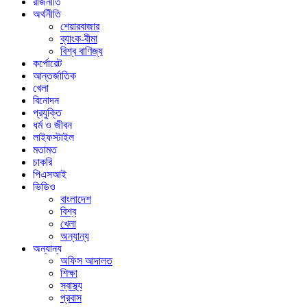
রাজনীতি
অর্থনীতি
শেয়ারবাজার
ব্যাংক-বীমা
বিশ্ব বাণিজ্য
কর্পোরেট
আন্তর্জাতিক
খেলা
বিনোদন
প্রযুক্তি
ধর্ম ও জীবন
লাইফস্টাইল
মতামত
চাকরি
পিএসআই
ভিডিও
বাংলাদেশ
বিশ্ব
খেলা
অন্যান্য
অন্যান্য
অফিস আদালত
শিক্ষা
স্বাস্থ্য
প্রবাস