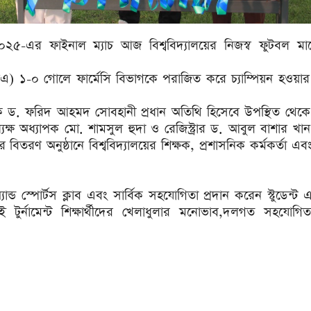
েন্ট ২০২৫-এর ফাইনাল ম্যাচ আজ বিশ্ববিদ্যালয়ের নিজস্ব ফুটবল 
াগ (বিবিএ) ১-০ গোলে ফার্মেসি বিভাগকে পরাজিত করে চ্যাম্পিয়ন হওয়
অধ্যাপক ড. ফরিদ আহমদ সোবহানী প্রধান অতিথি হিসেবে উপস্থিত থেক
্যক্ষ অধ্যাপক মো. শামসুল হুদা ও রেজিস্ট্রার ড. আবুল বাশার খা
 বিতরণ অনুষ্ঠানে বিশ্ববিদ্যালয়ের শিক্ষক, প্রশাসনিক কর্মকর্তা এব
যান্ড স্পোর্টস ক্লাব এবং সার্বিক সহযোগিতা প্রদান করেন স্টুডেন্ট এ
ুর্নামেন্ট শিক্ষার্থীদের খেলাধুলার মনোভাব,দলগত সহযোগি