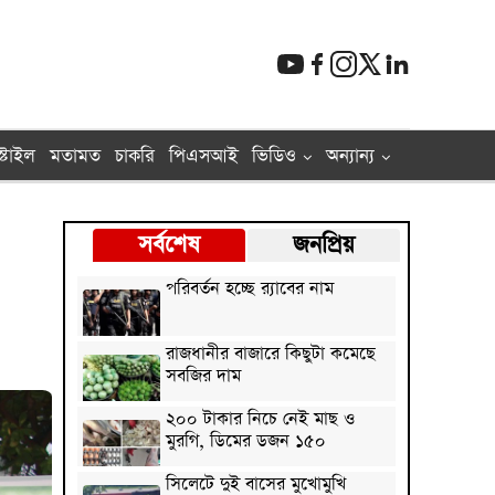
্টাইল
মতামত
চাকরি
পিএসআই
ভিডিও
অন্যান্য
সর্বশেষ
জনপ্রিয়
পরিবর্তন হচ্ছে র‌্যাবের নাম
রাজধানীর বাজারে কিছুটা কমেছে
সবজির দাম
২০০ টাকার নিচে নেই মাছ ও
মুরগি, ডিমের ডজন ১৫০
সিলেটে দুই বাসের মুখোমুখি