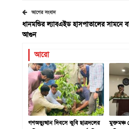
আগের সংবাদ
ধানমন্ডির ল্যাবএইড হাসপাতালের সামনে ব
আগুন
আরো
গণঅভ্যুত্থান দিবসে কুবি ছাত্রদলের
মুক্তমঞ্