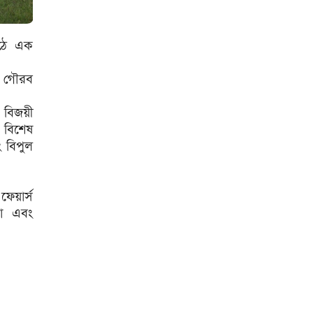
ঝুঁকি তিন গুণ বেশি : বিশ্বব্যাংক
বাংলাদেশি কৃষি শ্রমিকদের ভিসা
মাঠে এক
দেবে ওমান
চার বছরে ফ্যামিলি কার্ডের
ার গৌরব
আওতায় আসবে ১ কোটি ৬০ লাখ
পরিবার
ে বিজয়ী
‘চলতি অর্থবছরেই স্থানীয় সরকারের
ন বিশেষ
৫টি নির্বাচন সম্পন্ন হবে’
ং বিপুল
দুই-তিন দিনেই স্বাভাবিক হবে
গ্যাস সরবরাহ: জ্বালানি মন্ত্রী
ফেয়ার্স
মহেশখালী থেকে গ্যাস সরবরাহ
তা এবং
বাড়ল
স্বর্ণ খাতকে বৈধ-জবাবদিহিমূলক
শিল্পে রূপান্তরের উদ্যোগ
হামে ২৪ ঘণ্টায় আক্রান্ত ৮৬০,
মৃত্যু ৬