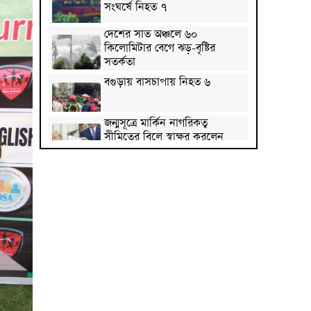
সংঘর্ষে নিহত ৭
দেশের সাত অঞ্চলে ৬০
কিলোমিটার বেগে ঝড়-বৃষ্টির
সতর্কতা
বগুড়ায় বাসচাপায় নিহত ৬
জন্মসূত্রে মার্কিন নাগরিকত্ব
সীমিতের বিলে স্বাক্ষর করলেন
ট্রাম্প
জুলাই গণঅভ্যুত্থান বিতর্কিত করার
অপচেষ্টা চলছে: সমাজকল্যাণ
প্রতিমন্ত্রী
২৪ ঘণ্টায় ডেঙ্গু নিয়ে হাসপাতালে
ভর্তি ৪৭১
ঢাকাসহ ১০ অঞ্চলে ঝড়বৃষ্টির
আভাস
উন্নত দেশগুলোতে চাকরি হারানোর