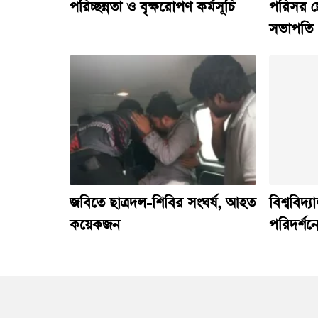
পরিচ্ছন্নতা ও বৃক্ষরোপণ কর্মসূচি
পরিসর ছো
সভাপতি
জবিতে ছাত্রদল-শিবির সংঘর্ষ, আহত
বিশ্ববিদ্
কয়েকজন
পরিদর্শনে