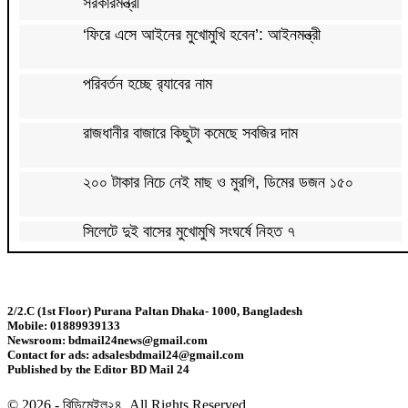
সরকারমন্ত্রী
‘ফিরে এসে আইনের মুখোমুখি হবেন’: আইনমন্ত্রী
পরিবর্তন হচ্ছে র‌্যাবের নাম
রাজধানীর বাজারে কিছুটা কমেছে সবজির দাম
২০০ টাকার নিচে নেই মাছ ও মুরগি, ডিমের ডজন ১৫০
সিলেটে দুই বাসের মুখোমুখি সংঘর্ষে নিহত ৭
দেশের সাত অঞ্চলে ৬০ কিলোমিটার বেগে ঝড়-বৃষ্টির সতর্কতা
2/2.C (1st Floor) Purana Paltan Dhaka- 1000, Bangladesh
Mobile: 01889939133
বগুড়ায় বাসচাপায় নিহত ৬
Newsroom: bdmail24news@gmail.com
Contact for ads: adsalesbdmail24@gmail.com
Published by the Editor BD Mail 24
জন্মসূত্রে মার্কিন নাগরিকত্ব সীমিতের বিলে স্বাক্ষর করলেন
ট্রাম্প
© 2026 - বিডিমেইল২৪. All Rights Reserved.