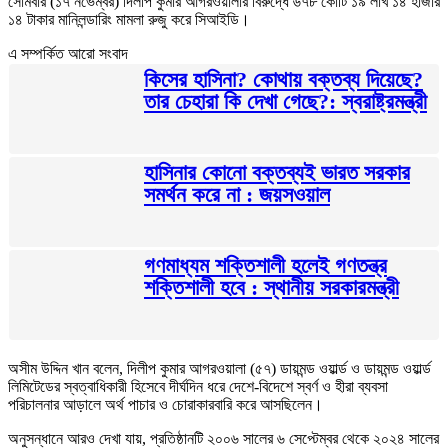
সোমবার (১৭ নভেম্বর) দিলীপ কুমার আগরওয়ালার বিরুদ্ধে ৬৭৮ কোটি ১৯ লাখ ১৪ হাজার
১৪ টাকার মানিলন্ডারিং মামলা রুজু করে সিআইডি।
এ সম্পর্কিত আরো সংবাদ
কিসের হাসিনা? কোথায় বক্তব্য দিয়েছে?
তার চেহারা কি দেখা গেছে?: স্বরাষ্ট্রমন্ত্রী
হাসিনার কোনো বক্তব্যই ভারত সরকার
সমর্থন করে না : জয়সওয়াল
গণমাধ্যম শক্তিশালী হলেই গণতন্ত্র
শক্তিশালী হবে : স্থানীয় সরকারমন্ত্রী
অসীম উদ্দিন খান বলেন, দিলীপ কুমার আগরওয়ালা (৫৭) ডায়মন্ড ওয়ার্ল্ড ও ডায়মন্ড ওয়ার্ল্ড
লিমিটেডের স্বত্বাধিকারী হিসেবে দীর্ঘদিন ধরে দেশে-বিদেশে স্বর্ণ ও হীরা ব্যবসা
পরিচালনার আড়ালে অর্থ পাচার ও চোরাকারবারি করে আসছিলেন।
অনুসন্ধানে আরও দেখা যায়, প্রতিষ্ঠানটি ২০০৬ সালের ৬ সেপ্টেম্বর থেকে ২০২৪ সালের