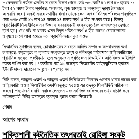
৮ ফেব্রুয়ারি পর্যন্ত এলসির মাধ্যমে বিদেশ থেকে মোট ৩৮ কোটি ৪৭ লাখ ৪৮ হাজার ১১
টাকা ৫২ পয়সা টাকার স্বর্ণবার, অলংকার, লুজ ডায়মন্ড ও অন্যান্য দ্রব্য বৈধভাবে
আমদানি করে। একই সময়ে স্থানীয় বাজার থেকে কেনা অথবা বিনিময় পরিবর্তন পদ্ধতিতে
মোট ৬৭৮ কোটি ১৯ লাখ ১৪ হাজার ১৪ টাকার স্বর্ণ ও হীরা সংগ্রহ করে। কিন্তু
প্রতিষ্ঠানটি সিআইডিকে এর উৎস বা সরবরাহকারী সংক্রান্তে বৈধ কাগজপত্র দেখাতে
ব্যর্থ হয়। বৈধ নথি না থাকায় এসব বিপুল পরিমাণ স্বর্ণ ও হীরা অবৈধ চোরাচালানের
মাধ্যমে দেশে আনা হয়েছে বলে প্রাথমিকভাবে বুঝা যাচ্ছে।
সিআইডির মুখপাত্র বলেন, চোরাচালানের মাধ্যমে অর্জিত সম্পদ ও অপরাধলব্ধ অর্থ
রূপান্তর, হস্তান্তর বা ব্যবহার সংক্রান্ত তথ্য ও নথিপত্র পর্যবেক্ষণে মানিলন্ডারিংয়ের
প্রাথমিক সত্যতা প্রতীয়মান হলে অনুসন্ধান প্রতিবেদন সিআইডির অতিরিক্ত আইজিপি
বরাবর দাখিল করা হয়। পরবর্তীতে গত ১৬ নভেম্বর সিআইডির ফাইন্যান্সিয়াল ক্রাইম
ইউনিট মামলা দায়েরের অনুমোদন প্রাপ্ত হয়।
তিনি বলেন, ডায়মন্ড ওয়ার্ল্ড ও ডায়মন্ড ওয়ার্ল্ড লিমিটেডের বিরুদ্ধে গুলশান থানায় দায়ের করা
মানিলন্ডারিং মামলা সিআইডির তফসিলভুক্ত হওয়ায় এর তদন্ত সিআইডিই পরিচালনা
করবে। প্রয়োজনীয় নথি, ব্যাংক লেনদেন এবং সংশ্লিষ্ট ব্যক্তিদের তথ্য যাচাই করে
আইনানুযায়ী নিবিড় তদন্তের ব্যবস্থা গ্রহণ করবে সিআইডি।
শেয়ার
আগের সংবাদ
শক্তিশালী কূটনৈতিক তৎপরতাই রোহিঙ্গা সংকট