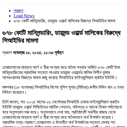
প্রচ্ছদ
Lead News
৬৭৮ কোটি মানিলন্ডারিং, ডায়মন্ড ওয়ার্ল্ড মালিকের বিরুদ্ধে সিআইডির মামলা
৬৭৮ কোটি মানিলন্ডারিং, ডায়মন্ড ওয়ার্ল্ড মালিকের বিরুদ্ধে
সিআইডির মামলা
প্রকাশ
নভেম্বর ১৮, ২০২৫, ১১:২৬ পূর্বাহ্ণ
চোরাচালানের মাধ্যমে স্বর্ণ ও হীরা সংগ্রহ করে অবৈধ পন্থায় অর্জিত ৬৭৮ কোটি টাকা
মানিলন্ডারিংয়ের প্রাথমিক সত্যতা পাওয়ায় ডায়মন্ড ওয়ার্ল্ডের মালিক দিলীপ কুমার
আগরওয়ালার বিরুদ্ধে মামলা রুজু করেছে সিআইডির ফাইন্যান্সিয়াল ক্রাইম ইউনিট।
মঙ্গলবার (১৮ নভেম্বর) সিআইডির বিশেষ পুলিশ সুপার (মিডিয়া) জসীম উদ্দিন খান এ তথ্য
নিশ্চিত করেছেন।
তিনি জানান, গত ২০২৪ সালের ২৯ সেপ্টেম্বর সিআইডি ঢাকার ফাইন্যান্সিয়াল ক্রাইম
ইউনিট ডায়মন্ড ওয়ার্ল্ড লিমিটেডের আর্থিক লেনদেন, নথিপত্র ও ব্যাংক হিসাব পর্যালোচনা
করে অনুসন্ধান শুরু করে। অনুসন্ধানে দেখা যায়, প্রতিষ্ঠানটি স্থানীয় বাজার থেকে
চোরাচালানের মাধ্যমে স্বর্ণ ও হীরা সংগ্রহ করে অবৈধভাবে অর্থ উপার্জন করেছে।
প্রাথমিক তথ্য–প্রমাণে চোরাচালান ও উৎসহীন অর্থ উপার্জনের সত্যতা মেলায় গত