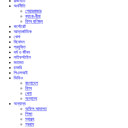
রাজনীতি
অর্থনীতি
শেয়ারবাজার
ব্যাংক-বীমা
বিশ্ব বাণিজ্য
কর্পোরেট
আন্তর্জাতিক
খেলা
বিনোদন
প্রযুক্তি
ধর্ম ও জীবন
লাইফস্টাইল
মতামত
চাকরি
পিএসআই
ভিডিও
বাংলাদেশ
বিশ্ব
খেলা
অন্যান্য
অন্যান্য
অফিস আদালত
শিক্ষা
স্বাস্থ্য
প্রবাস