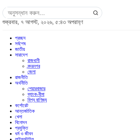
শুক্রবার, ৭ আগস্ট, ২০২৬, ৫:৪৩ অপরাহ্ণ
প্রচ্ছদ
সর্বশেষ
জাতীয়
সারাদেশ
রাজধানী
বন্দরনগর
জেলা
রাজনীতি
অর্থনীতি
শেয়ারবাজার
ব্যাংক-বীমা
বিশ্ব বাণিজ্য
কর্পোরেট
আন্তর্জাতিক
খেলা
বিনোদন
প্রযুক্তি
ধর্ম ও জীবন
লাইফস্টাইল