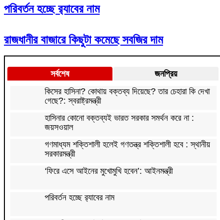
পরিবর্তন হচ্ছে র‌্যাবের নাম
রাজধানীর বাজারে কিছুটা কমেছে সবজির দাম
সর্বশেষ
জনপ্রিয়
কিসের হাসিনা? কোথায় বক্তব্য দিয়েছে? তার চেহারা কি দেখা
গেছে?: স্বরাষ্ট্রমন্ত্রী
হাসিনার কোনো বক্তব্যই ভারত সরকার সমর্থন করে না :
জয়সওয়াল
গণমাধ্যম শক্তিশালী হলেই গণতন্ত্র শক্তিশালী হবে : স্থানীয়
সরকারমন্ত্রী
‘ফিরে এসে আইনের মুখোমুখি হবেন’: আইনমন্ত্রী
পরিবর্তন হচ্ছে র‌্যাবের নাম