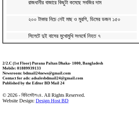
রাজধানীর বাজারে কিছুটা কমেছে সবজির দাম
২০০ টাকার নিচে নেই মাছ ও মুরগি, ডিমের ডজন ১৫০
সিলেটে দুই বাসের মুখোমুখি সংঘর্ষে নিহত ৭
দেশের সাত অঞ্চলে ৬০ কিলোমিটার বেগে ঝড়-বৃষ্টির সতর্কতা
2/2.C (1st Floor) Purana Paltan Dhaka- 1000, Bangladesh
Mobile: 01889939133
বগুড়ায় বাসচাপায় নিহত ৬
Newsroom: bdmail24news@gmail.com
Contact for ads: adsalesbdmail24@gmail.com
Published by the Editor BD Mail 24
জন্মসূত্রে মার্কিন নাগরিকত্ব সীমিতের বিলে স্বাক্ষর করলেন
ট্রাম্প
© 2026 - বিডিমেইল২৪. All Rights Reserved.
Website Design:
Design Host BD
জুলাই গণঅভ্যুত্থান বিতর্কিত করার অপচেষ্টা চলছে:
সমাজকল্যাণ প্রতিমন্ত্রী
২৪ ঘণ্টায় ডেঙ্গু নিয়ে হাসপাতালে ভর্তি ৪৭১
ঢাকাসহ ১০ অঞ্চলে ঝড়বৃষ্টির আভাস