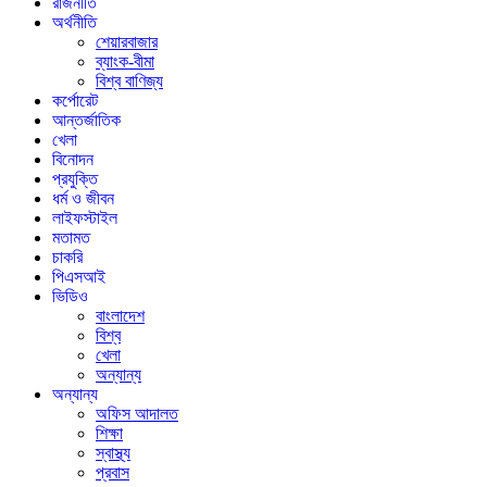
রাজনীতি
অর্থনীতি
শেয়ারবাজার
ব্যাংক-বীমা
বিশ্ব বাণিজ্য
কর্পোরেট
আন্তর্জাতিক
খেলা
বিনোদন
প্রযুক্তি
ধর্ম ও জীবন
লাইফস্টাইল
মতামত
চাকরি
পিএসআই
ভিডিও
বাংলাদেশ
বিশ্ব
খেলা
অন্যান্য
অন্যান্য
অফিস আদালত
শিক্ষা
স্বাস্থ্য
প্রবাস