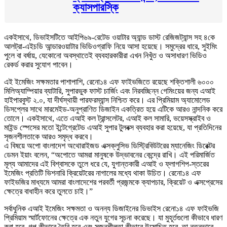
ক্যাসপারস্কি
একইসাথে, ডিভাইসটিতে আইপি৬৯-রেটেড ওয়াটার অ্যান্ড ডাস্ট রেজিজট্যান্স সহ ৪কে
আলট্রা-এইচডি আন্ডারওয়াটার ভিডিওগ্রাফি নিয়ে আসা হয়েছে। সমুদ্রের ধারে, সুইমিং
পুলে বা বর্ষায়, যেকোনো অবস্থাতেই ব্যবহারকারীরা এখন নিখুঁত ও অসাধারণ ভিডিও
রেকর্ড করার সুযোগ পাবেন।
এই ইমেজিং সক্ষমতার পাশাপাশি, রেনো১৪ এফ ফাইভজিতে রয়েছে শক্তিশালী ৬০০০
মিলিঅ্যাম্পিয়ার ব্যাটারি, সুপারভুক ফাস্ট চার্জিং এবং নিরবচ্ছিন্ন গেমিংয়ের জন্য এআই
হাইপারবুস্ট ২.০, যা দীর্ঘস্থায়ী পারফরম্যান্স নিশ্চিত করে। এর প্রিমিয়াম অ্যামোলেড
ডিসপ্লের সাথে মারমেইড-অনুপ্রাণিত ডিজাইন একত্রিত হয়ে এটিকে আরও নান্দনিক করে
তোলে। একইসাথে, এতে এআই কল ট্রান্সলেটর, এআই কল সামারি, ভয়েসস্ক্রাইব ও
মাইন্ড স্পেসের মতো ইন্টেগ্রেটেড এআই সুপার টুলবক্স ব্যবহার করা হয়েছে, যা প্রতিদিনের
সৃজনশীলতাকে আরও সমৃদ্ধ করবে।
এ বিষয়ে অপো বাংলাদেশ অথোরাইজড এক্সক্লুসিভ ডিস্ট্রিবিউটরের ম্যানেজিং ডিরেক্টর
ডেমন ইয়াং বলেন, “অপোতে আমরা মানুষকে উদ্ভাবনের কেন্দ্রে রাখি। এই পরিমার্জিত
মূল্য আমাদের এই বিশ্বাসকে তুলে ধরে যে, যুগান্তকারী এআই ও ফ্লাগশিপ-স্তরের
ইমেজিং প্রতিটি ভিশনারি ক্রিয়েটরের নাগালের মধ্যে থাকা উচিত। রেনো১৪ এফ
ফাইভজির মাধ্যমে আমরা বাংলাদেশের পরবর্তী প্রজন্মকে ক্যাপচার, ক্রিয়েট ও এক্সপ্রেসের
ক্ষেত্রে বাধাহীন করে তুলতে চাই।”
সর্বাধুনিক এআই ইমেজিং সক্ষমতা ও অনন্য ডিজাইনের ডিভাইস রেনো১৪ এফ ফাইভজি
প্রিমিয়াম স্মার্টফোনের ক্ষেত্রে এক নতুন যুগের সূচনা করেছে। যা মুহূর্তগুলো কীভাবে ধারণ
করা হবে, গল্প কীভাবে তৈরি হবে এবং সৃজনশীলতা কীভাবে উন্মোচিত হবে, তা নতুনভাবে