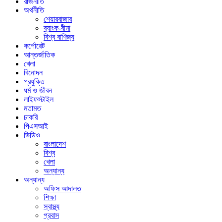
রাজনীতি
অর্থনীতি
শেয়ারবাজার
ব্যাংক-বীমা
বিশ্ব বাণিজ্য
কর্পোরেট
আন্তর্জাতিক
খেলা
বিনোদন
প্রযুক্তি
ধর্ম ও জীবন
লাইফস্টাইল
মতামত
চাকরি
পিএসআই
ভিডিও
বাংলাদেশ
বিশ্ব
খেলা
অন্যান্য
অন্যান্য
অফিস আদালত
শিক্ষা
স্বাস্থ্য
প্রবাস