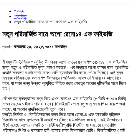
প্রচ্ছদ
প্রযুক্তি
নতুন পরিমার্জিত দামে অপো রেনো১৪ এফ ফাইভজি
নতুন পরিমার্জিত দামে অপো রেনো১৪ এফ ফাইভজি
প্রকাশ
নভেম্বর ২০, ২০২৫, ৬:১১ অপরাহ্ণ
শীর্ষস্থানীয় বৈশ্বিক প্রযুক্তি উদ্ভাবক অপো তাদের ফ্ল্যাগশিপ রেনো১৪ এফ ফাইভজির
জন্য নতুন ও পরিমার্জিত মূল্য ঘোষণা করেছে। এর মাধ্যমে অপো তাদের বহুল প্রশংসিত
এআই সক্ষমতা বাংলাদেশের আরও বেশি ব্যবহারকারীর কাছে পৌঁছে দিচ্ছে। এই মূল্য
সমন্বয় সত্যিকারের ফ্লাগশিপ উদ্ভাবনের অভিজ্ঞতা আরও বেশি মানুষের কাছে নিয়ে
যাবে, যা সবার জন্য উন্নত প্রযুক্তি নিশ্চিত করার ক্ষেত্রে অপোর দৃষ্টিভঙ্গির সাথে মিলে
যায়।
কৌশলগত মূল্যহ্রাসের মধ্য দিয়ে এখন রেনো১৪ এফ ফাইভজি (৮ জিবি + ২৫৬ জিবি)
মাত্র ৩৯,৯৯০ টাকায় পাওয়া যাবে। ডিভাইসটি ওপাল ব্লু ও লুমিনাস গ্রিন রঙে পাওয়া
যাচ্ছে, যা অপোর নান্দনিকতাকেই তুলে ধরে।
কনটেন্ট নির্মাতা ও স্টোরিটেলারদের জন্য নিয়ে আসা রেনো১৪ এফ ফাইভজি দৃষ্টিনন্দন
ডিজাইনের সাথে যুগান্তকারী এআই প্রযুক্তিকে একত্রিত করেছে। এই উদ্ভাবনের
শীর্ষে রয়েছে অপোর এআই লো লাইট ফটোগ্রাফি সিস্টেম, যা সবচেয়ে চ্যালেঞ্জিং
পরিবেশেও নিখুঁত ও ঝকঝকে ছবি তোলার জন্য বিশেষভাবে তৈরি। ডিভাইসটিতে একটি