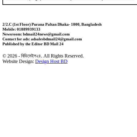
ট্রাম্প
জুলাই গণঅভ্যুত্থান বিতর্কিত করার অপচেষ্টা চলছে:
সমাজকল্যাণ প্রতিমন্ত্রী
2/2.C (1st Floor) Purana Paltan Dhaka- 1000, Bangladesh
Mobile: 01889939133
২৪ ঘণ্টায় ডেঙ্গু নিয়ে হাসপাতালে ভর্তি ৪৭১
Newsroom: bdmail24news@gmail.com
Contact for ads: adsalesbdmail24@gmail.com
Published by the Editor BD Mail 24
ঢাকাসহ ১০ অঞ্চলে ঝড়বৃষ্টির আভাস
© 2026 - বিডিমেইল২৪. All Rights Reserved.
Website Design:
Design Host BD
উন্নত দেশগুলোতে চাকরি হারানোর ঝুঁকি তিন গুণ বেশি :
বিশ্বব্যাংক
বাংলাদেশি কৃষি শ্রমিকদের ভিসা দেবে ওমান
চার বছরে ফ্যামিলি কার্ডের আওতায় আসবে ১ কোটি ৬০ লাখ
পরিবার
‘চলতি অর্থবছরেই স্থানীয় সরকারের ৫টি নির্বাচন সম্পন্ন হবে’
দুই-তিন দিনেই স্বাভাবিক হবে গ্যাস সরবরাহ: জ্বালানি মন্ত্রী