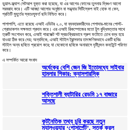
ডুয়াল-ফ্ল্যাশ সেটআপ যুক্ত করা হয়েছে, যা এর আগের ফোনের তুলনায় দ্বিগুণ আলো
সরবরাহ করে। এটি আবছা আলোর অনুষ্ঠান বা সন্ধ্যার সিটিস্কেপ যাই হোক না কেন,
প্রতিটি মুহূর্তের স্বতঃস্ফূর্ত ছবি নিশ্চিত করে।
পাশাপাশি, এতে রয়েছে এআই এডিটর ২.০, যা ব্যবহারকারীদের পেশাদার-মানের পোস্ট-
প্রোডাকশন সক্ষমতা প্রদান করে। এর এআই রিকম্পোজের মতো টুল বুদ্ধিমত্তার সাথে
ত্রুটি সংশোধন করে, এআই পারফেক্ট শট স্বয়ংক্রিয়ভাবে গ্রুপ ফটোতে চোখ বন্ধ হয়ে
যাওয়া ঠিক করে দেয়; অন্যদিকে, এআই স্টাইল ট্রান্সফার তাৎক্ষণিকভাবে একটি ছবির
স্টাইল অন্য ছবিতে প্রয়োগ করে; যা যেকোনো ছবিকে অনায়াসে দৃষ্টিনন্দন কনটেন্টে পরিণত
করে।
এ সম্পর্কিত আরো সংবাদ
অর্ধেকের বেশি জেন জি ইতোমধ্যে সাইবার
হামলার শিকার: ক্যাসপারস্কি
শক্তিশালী ব্যাটারির রেডমি ১৭ বাজারে
আসছে
কূটনৈতিক তথ্য চুরি করছে নতুন
ম্যালওয়্যার ‘গোসার্পেন্ট’, সতর্ক করল