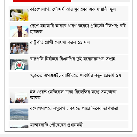
কাঠগোলাপ: সৌন্দর্য আর সুবাসের এক মায়াবী ফুল
দেশে মহামারি আকার ধারণ করেছে প্রাইভেট টিউশন: ববি
হাজ্জাজ
রাষ্ট্রপতি প্রার্থী ঘোষণা করল ১১ দল
রাষ্ট্রপতি নির্বাচনে বিএনপির দুই মনোনয়নপত্র সংগ্রহ
৭,৫০০ এমএএইচ ব্যাটারিতে শাওমির নতুন রেডমি ১৭
ইস্ট ওয়েস্ট মেডিকেল-ঢাকা রিজেন্সির মধ্যে সমঝোতা
স্মারক
বঙ্গোপসাগরে লঘুচাপ : কমতে পারে দিনের তাপমাত্রা
মাতারবাড়ি পৌঁছেছেন প্রধানমন্ত্রী