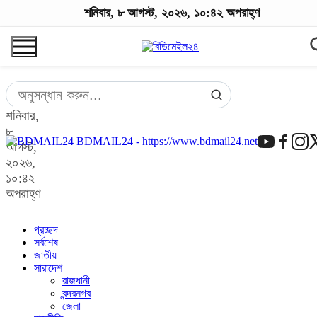
শনিবার, ৮ আগস্ট, ২০২৬, ১০:৪২ অপরাহ্ণ
শনিবার,
৮
BDMAIL24 - https://www.bdmail24.net
আগস্ট,
২০২৬,
১০:৪২
অপরাহ্ণ
প্রচ্ছদ
সর্বশেষ
জাতীয়
সারাদেশ
রাজধানী
বন্দরনগর
জেলা