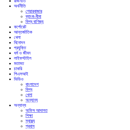
রাজনীতি
অর্থনীতি
শেয়ারবাজার
ব্যাংক-বীমা
বিশ্ব বাণিজ্য
কর্পোরেট
আন্তর্জাতিক
খেলা
বিনোদন
প্রযুক্তি
ধর্ম ও জীবন
লাইফস্টাইল
মতামত
চাকরি
পিএসআই
ভিডিও
বাংলাদেশ
বিশ্ব
খেলা
অন্যান্য
অন্যান্য
অফিস আদালত
শিক্ষা
স্বাস্থ্য
প্রবাস