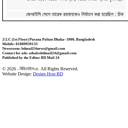
জেআইসি সেলে তারেক রহমানকেও নির্যাতন করা হয়েছিল : চিফ
প্রসিকিউটর
পাকিস্তানে রপ্তানি হবে বাংলাদেশের আনারস
2/2.C (1st Floor) Purana Paltan Dhaka- 1000, Bangladesh
Mobile: 01889939133
২০২৭ সালের রমজান ও ঈদের সম্ভাব্য তারিখ জানা গেল
Newsroom: bdmail24news@gmail.com
Contact for ads: adsalesbdmail24@gmail.com
Published by the Editor BD Mail 24
‘শেখ হাসিনা কার্ড’ নিয়ে ভারত বন্ধুত্ব চাইতে পারে না:
স্বরাষ্ট্রমন্ত্রী
© 2026 - বিডিমেইল২৪. All Rights Reserved.
Website Design:
Design Host BD
সাড়ে ৬ বছরে মোটরসাইকেল দুর্ঘটনায় নিহত ১৫ হাজার ৭১২
জন
প্রকল্পের ধীর বাস্তবায়নই অর্থনৈতিক অগ্রগতির বাধা: অর্থ
উপদেষ্টা
জিডিপির ৫ শতাংশ চিকিৎসা খাতে ব্যয় করা হবে: মির্জা ফখরুল
চিকিৎসকদের পেশাগত দায়িত্বে রাজনীতি যেন বাধা না হয়:
প্রধানমন্ত্রী