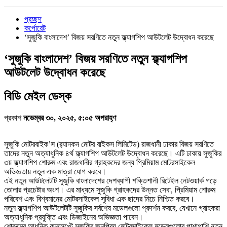
প্রচ্ছদ
কর্পোরেট
‘সুজুকি বাংলাদেশ’ বিজয় সরণিতে নতুন ফ্ল্যাগশিপ আউটলেট উদ্বোধন করেছে
‘সুজুকি বাংলাদেশ’ বিজয় সরণিতে নতুন ফ্ল্যাগশিপ
আউটলেট উদ্বোধন করেছে
বি‌ডি মেইল ডেস্ক
প্রকাশ
নভেম্বর ৩০, ২০২৫, ৫:০৫ অপরাহ্ণ
সুজুকি মোটরবাইক’স (র‍্যানকন মোটর বাইকস লিমিটেড) রাজধানী ঢাকার বিজয় সরণিতে
তাদের নতুন অত্যাধুনিক ৪র্থ ফ্ল্যাগশিপ আউটলেট উদ্বোধন করেছে। এটি ঢাকায় সুজুকির
৩য় ফ্ল্যাগশিপ শোরুম এবং রাজধানীর গ্রাহকদের জন্য প্রিমিয়াম মোটরসাইকেল
অভিজ্ঞতায় নতুন এক মাত্রা যোগ করবে।
এই নতুন আউটলেটটি সুজুকি বাংলাদেশের দেশব্যাপী শক্তিশালী রিটেইল নেটওয়ার্ক গড়ে
তোলার প্রচেষ্টার অংশ। এর মাধ্যমে সুজুকি গ্রাহকদের উন্নত সেবা, প্রিমিয়াম শোরুম
পরিবেশ এবং বিশ্বমানের মোটরসাইকেল সুবিধা এক ছাদের নিচে নিশ্চিত করবে।
নতুন ফ্ল্যাগশিপ আউটলেটটি সুজুকির সর্বশেষ মডেলগুলো প্রদর্শন করবে, যেখানে গ্রাহকরা
অত্যাধুনিক প্রযুক্তি এবং ডিজাইনের অভিজ্ঞতা পাবেন।
শোরুমের আধুনিক কনসেপ্টে সুজুকির জনপ্রিয় মোটরসাইকেল মডেলগুলোর পাশাপাশি নতুন