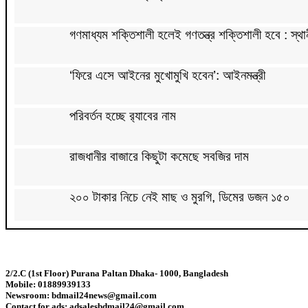
গণমাধ্যম শক্তিশালী হলেই গণতন্ত্র শক্তিশালী হবে : স্থান
‘ফিরে এসে আইনের মুখোমুখি হবেন’: আইনমন্ত্রী
পরিবর্তন হচ্ছে র‌্যাবের নাম
রাজধানীর বাজারে কিছুটা কমেছে সবজির দাম
২০০ টাকার নিচে নেই মাছ ও মুরগি, ডিমের ডজন ১৫০
সিলেটে দুই বাসের মুখোমুখি সংঘর্ষে নিহত ৭
2/2.C (1st Floor) Purana Paltan Dhaka- 1000, Bangladesh
দেশের সাত অঞ্চলে ৬০ কিলোমিটার বেগে ঝড়-বৃষ্টির সতর্কত
Mobile: 01889939133
Newsroom: bdmail24news@gmail.com
Contact for ads: adsalesbdmail24@gmail.com