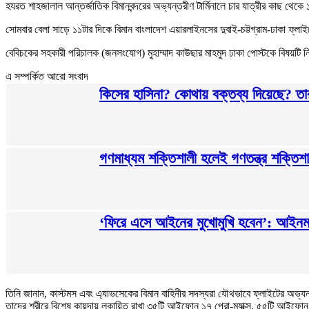
হযরত শাহজালাল আন্তর্জাতিক বিমানবন্দরের অভ্যন্তরীণ টার্মিনালে চার যাত্রীর কাছ থেকে
সোমবার বেলা সাড়ে ১১টার দিকে বিমান বাংলাদেশ এয়ারলাইনসের দুবাই-চট্টগ্রাম-ঢাকা ফ্ল
বেবিচকের সহকারী পরিচালক (জনসংযোগ) মুহাম্মাদ কাউছার মাহমুদ ঢাকা পোস্টকে বিষয়টি 
এ সম্পর্কিত আরো সংবাদ
কিসের হাসিনা? কোথায় বক্তব্য দিয়েছে? তার চে
গণমাধ্যম শক্তিশালী হলেই গণতন্ত্র শক্তিশাল
‘ফিরে এসে আইনের মুখোমুখি হবেন’: আইনমন্
তিনি জানান, কাস্টমস এবং এ্যাভসেকের বিমান বাহিনীর সদস্যরা যৌথভাবে ফ্লাইটের অভ্যন
তাদের শরীরে বিশেষ কায়দায় লুকায়িত রাখা ৩৫টি আইফোন ১৭ প্রো-ম্যাক্স, ৫৫টি আইফ