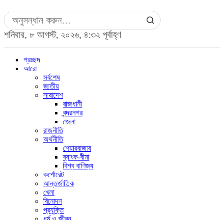
শনিবার, ৮ আগস্ট, ২০২৬, ৪:৩২ পূর্বাহ্ণ
প্রচ্ছদ
আরো
সর্বশেষ
জাতীয়
সারাদেশ
রাজধানী
বন্দরনগর
জেলা
রাজনীতি
অর্থনীতি
শেয়ারবাজার
ব্যাংক-বীমা
বিশ্ব বাণিজ্য
কর্পোরেট
আন্তর্জাতিক
খেলা
বিনোদন
প্রযুক্তি
ধর্ম ও জীবন