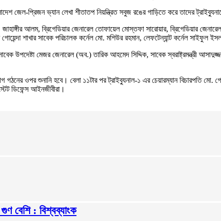
লাদেশ জেল-প্রিজন ভ্যান লেখা শীতাতপ নিয়ন্ত্রিত সবুজ রঙের গাড়িতে করে তাদের ট্রাইব্যু
মো. জাহাঙ্গীর আলম, ব্রিগেডিয়ার জেনারেল তোফায়েল মোস্তফা সারোয়ার, ব্রিগেডিয়ার জেনার
োয়েন্দা শাখার সাবেক পরিচালক কর্নেল মো. মশিউর রহমান, লেফটেন্যান্ট কর্নেল সাইফুল ইসল
সাবেক উপদেষ্টা মেজর জেনারেল (অব.) তারিক আহমেদ সিদ্দিক, সাবেক স্বরাষ্ট্রমন্ত্রী আসাদ
 গঠনের ওপর শুনানি হবে। বেলা ১১টার পর ট্রাইব্যুনাল-১ এর চেয়ারম্যান বিচারপতি মো. গোল
টেট ডিফেন্স আইনজীবীরা।
ুণ বেশি : বিশ্বব্যাংক