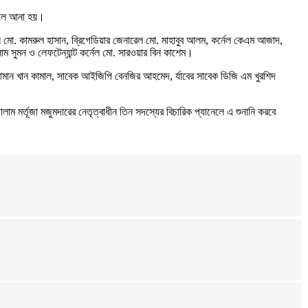
নালে আনা হয়।
েল মো. কামরুল হাসান, ব্রিগেডিয়ার জেনারেল মো. মাহাবুব আলম, কর্নেল কেএম আজাদ,
াম সুমন ও লেফটেন্যান্ট কর্নেল মো. সারওয়ার বিন কাশেম।
ুজ্জামান খান কামাল, সাবেক আইজিপি বেনজির আহমেদ, র্যাবের সাবেক ডিজি এম খুরশিদ
াম মর্তূজা মজুমদারের নেতৃত্বাধীন তিন সদস্যের বিচারিক প্যানেলে এ শুনানি করবে