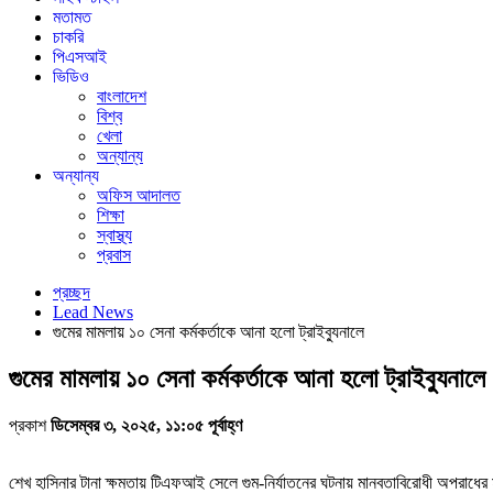
মতামত
চাকরি
পিএসআই
ভিডিও
বাংলাদেশ
বিশ্ব
খেলা
অন্যান্য
অন্যান্য
অফিস আদালত
শিক্ষা
স্বাস্থ্য
প্রবাস
প্রচ্ছদ
Lead News
গুমের মামলায় ১০ সেনা কর্মকর্তাকে আনা হলো ট্রাইব্যুনালে
গুমের মামলায় ১০ সেনা কর্মকর্তাকে আনা হলো ট্রাইব্যুনালে
প্রকাশ
ডিসেম্বর ৩, ২০২৫, ১১:০৫ পূর্বাহ্ণ
শেখ হাসিনার টানা ক্ষমতায় টিএফআই সেলে গুম-নির্যাতনের ঘটনায় মানবতাবিরোধী অপরাধের 