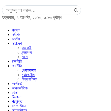
শুক্রবার, ৭ আগস্ট, ২০২৬, ৯:১৬ পূর্বাহ্ণ
প্রচ্ছদ
সর্বশেষ
জাতীয়
সারাদেশ
রাজধানী
বন্দরনগর
জেলা
রাজনীতি
অর্থনীতি
শেয়ারবাজার
ব্যাংক-বীমা
বিশ্ব বাণিজ্য
কর্পোরেট
আন্তর্জাতিক
খেলা
বিনোদন
প্রযুক্তি
ধর্ম ও জীবন
লাইফস্টাইল