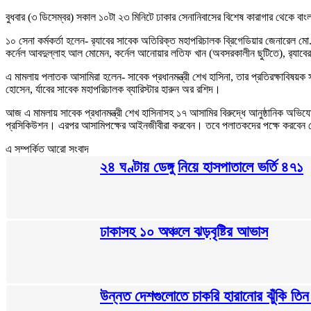
বুধবার (৩ ডিসেম্বর) সকাল ১০টা ২৩ মিনিটে ঢাকার সেনানিবাসের বিশেষ কারাগার থেকে বাং
১০ সেনা কর্মকর্তা হলেন- র‍্যাবের সাবেক অতিরিক্ত মহাপরিচালক ব্রিগেডিয়ার জেনারেল 
কর্নেল আবদুল্লাহ আল মোমেন, কর্নেল আনোয়ার লতিফ খান (অবসরকালীন ছুটিতে), র‍্যাবের গ
এ মামলায় পলাতক আসামিরা হলেন- সাবেক প্রধানমন্ত্রী শেখ হাসিনা, তার প্রতিরক্ষাবিষয়ক 
হোসেন, র্যাবের সাবেক মহাপরিচালক ব্যারিস্টার হারুন অর রশিদ।
আজ এ মামলায় সাবেক প্রধানমন্ত্রী শেখ হাসিনাসহ ১৭ আসামির বিরুদ্ধে আনুষ্ঠানিক অভিযোগ
প্রসিকিউশন। এরপর আসামিপক্ষের আইনজীবীরা করবেন। তবে পলাতকদের পক্ষে করবেন স্
এ সম্পর্কিত আরো সংবাদ
২৪ ঘণ্টায় ডেঙ্গু নিয়ে হাসপাতালে ভর্তি ৪৭১
ঢাকাসহ ১০ অঞ্চলে ঝড়বৃষ্টির আভাস
উন্নত দেশগুলোতে চাকরি হারানোর ঝুঁকি তিন গ